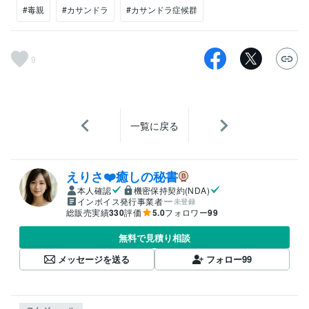
#毒親
#カサンドラ
#カサンドラ症候群
9
一覧に戻る
えりさ❤️癒しの秘書
本人確認
機密保持契約(NDA)
インボイス発行事業者
未登録
総販売実績
330
評価
5.0
フォロワー
99
無料で見積り相談
メッセージを送る
フォロー
99