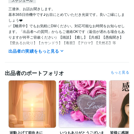
スケジュール
三連休、お話お聞きします。

基本365日待機中です♪お目にとめていただき光栄です。良いご縁にしま
しょう❤️

✅【離席中】でもお気軽にDMください。対応可能なお時間をお知らせし
ます。「出品者への質問」からもご連絡OKです（返信が遅れる場合もあ
りますが何卒ご容赦ください）【雑談】【癒し】【共感】【愚痴聞き】
【愛あるお叱り】【カサンドラ】【毒親】【アロマ】【天然石】等

⭐️標準語・関西弁どちらでもOK！敬語・タメ口、秘書口調のビジネスモ
出品者の実績をもっと見る
ードも対応可。

私のことは「えりさ」など、お好きに呼んでください♪

✳️人は誰でも幸せになるために生まれてきています。私はあなたの味
方！否定ゼロ、全部受け止めます。

出品者のポートフォリオ
もっと見る
秘密厳守（マイナンバー検定2級・ビジネス著作権検定初級取得）秘密保
持契約も締結済です✨

✳️その他ご質問等ございましたらお気軽にメッセージにてどうぞ

✴️私自身の経験からお話しすることも可能です。ご要望あればご遠慮な
くどうぞ

誠心誠意、愛と真心込めてココナラにてあ少しでもなたのお力になれた
ら幸いです✨❤️✨

【アプリ通話】

最近、頻難にアプリの通話状況が大変悪く非常に困っております。

急に途切れたりあまりにも聞こえが悪い際は再度かけ直し対応も致しま
波動上げて前向きに
いつもありがとうございま
皆様に感謝を
す。
