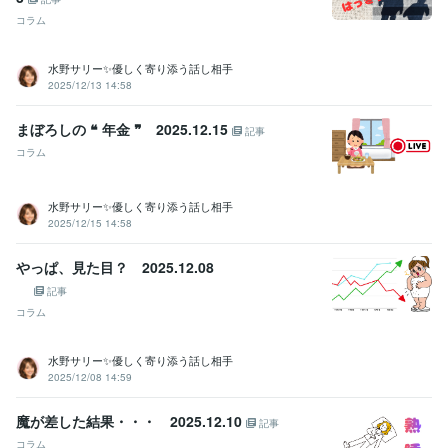
資格・検定
コラム
秘書技能検定2級
取得年 : 1998年
損害保険募集人
取得年 : 1999年
アロマテラピー検定1級
取得年 : 2008年
水野サリー✨優しく寄り添う話し相手
国内旅行業務取扱管理者
取得年 : 2020年
2025/12/13 14:58
実用英語技能検定2級
取得年 : 2020年
まぼろしの ❝ 年金 ❞ 2025.12.15
記事
プログラミング言語・フレームワーク
コラム
HTML:0年
ビジネス・クリエイティブツール
水野サリー✨優しく寄り添う話し相手
PowerPoint:3年
Excel:2年
Keynote:10年
Numbers:10年
Pages:10年
2025/12/15 14:58
その他ツール
やっぱ、見た目？ 2025.12.08
【ウイット力】どんな話題でも何か返す機知力✨日本一:99年
【ウイット力】どんな話題もジョークを返せる✨日本一:99年
記事
【ノリ】リズム聞こえたら踊ってる（バレずもあり）✨:99年
コラム
【おもてなし】清潔感で相手に不快感を与えない✳️:99年
【挨拶瞬発力】誰よりも先にマッハで挨拶✨:99年
水野サリー✨優しく寄り添う話し相手
【記憶力】一度会ったら御顔を忘れない☪️:99年
2025/12/08 14:59
【記憶力】会話の内容、登場人物キャラ忘れない☪️:99年
【日本語バイリンガル】標準語と関西弁、完璧☪️:99年
魔が差した結果・・・ 2025.12.10
記事
【関西弁使い分け】大阪弁でも舌巻く方も話せる力☪️:99年
コラム