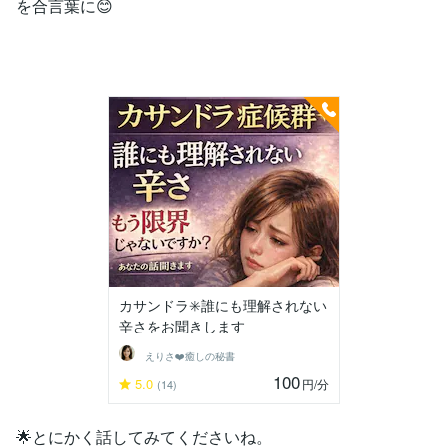
を合言葉に😊
カサンドラ✳️誰にも理解されない
辛さをお聞きします
えりさ❤️癒しの秘書
100
5.0
円
/分
(14)
🌟とにかく話してみてくださいね。