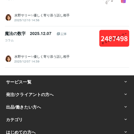
【訛った英語話せる】シングリッシュで会話できる☪️:99年
得意分野
水野サリー✨優しく寄り添う話し相手
悩み相談・カウンセリング
傾聴力と雑談、愚痴、女性の友達として
2025/12/10 14:56
カサンドラ、毒親呪縛から救いたい。
☆HSPエンパス敏感過ぎて毎
日が生き辛い
☆関西弁でボケとつっこみ教えます
本音でお話しして
魔法の数字 2025.12.07
記事
自己肯定感を上げましょう
愛あるお叱り致します。
コラム
話し相手
愚痴聞き
悩み相談
かサンドラ
秘書
関西弁
恋愛
hsp
メンタル
毒親
悩み相談・カウンセリング
☆封印解いて話して楽に
水野サリー✨優しく寄り添う話し相手
話し相手
秘密
愚痴
ロールプレイ
hsp
悩み
トラウマ
電話相談
雑談
秘書
2025/12/07 14:59
学歴
最終学歴 香港大学
2001年3月 ~ 2002年3月
語学力
英語
日常会話レベル