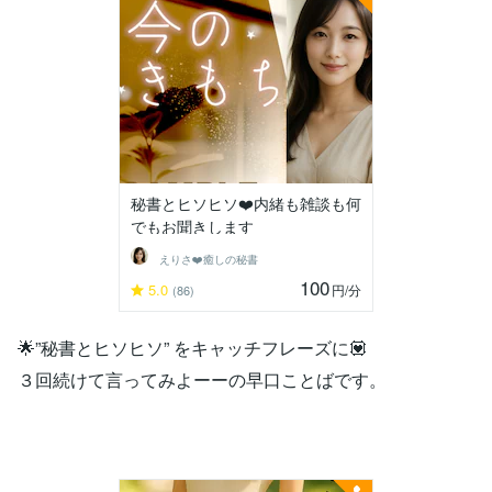
秘書とヒソヒソ❤️内緒も雑談も何
でもお聞きします
えりさ❤️癒しの秘書
100
5.0
円
/分
(86)
🌟”秘書とヒソヒソ” をキャッチフレーズに💟
３回続けて言ってみよーーの早口ことばです。