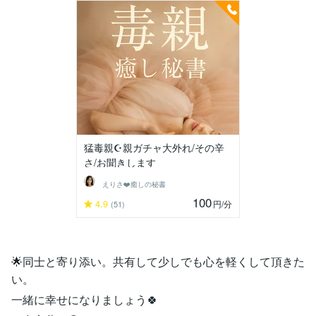
猛毒親☪️親ガチャ大外れ/その辛
さ/お聞きします
えりさ❤️癒しの秘書
100
4.9
円
/分
(51)
🌟同士と寄り添い。共有して少しでも心を軽くして頂きた
い。
一緒に幸せになりましょう🍀