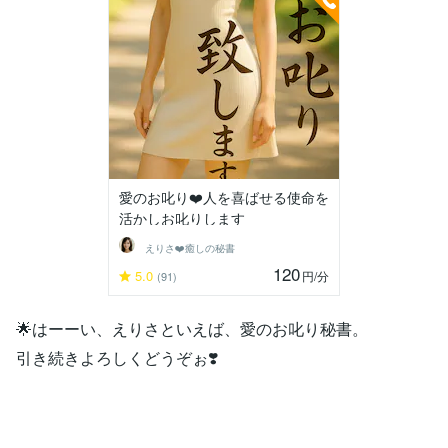
愛のお叱り❤️人を喜ばせる使命を
活かしお叱りします
えりさ❤️癒しの秘書
120
5.0
円
/分
(91)
🌟はーーい、えりさといえば、愛のお叱り秘書。
引き続きよろしくどうぞぉ❣️