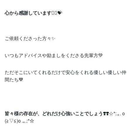
心から感謝しています
🙇‍♀️💝
ご依頼くださった方々✨
いつもアドバイスや励ましをくださる先輩方💚
ただそこにいてくれるだけで安心をくれる優しい優しい仲
間たち💙
皆々様の存在が、どれだけ心強いことでしょう❣️❣️
☆*:.｡. o
(≧▽≦)o .｡.:*☆