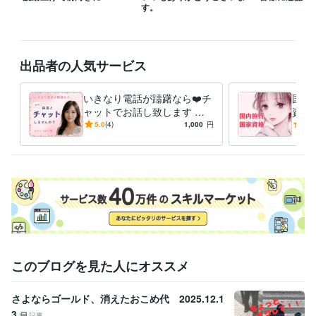
す。
購入者様にご負担がない様に電話ではなく基本アプリ対応ですのでご安
心ください(^^)

出品者の人気サービス
経験職種
事務・ビジネスサポート / 秘書
経験年数 : 10年
いきなり電話が躊躇なら❤️チ
国内
ライフスタイル・その他 / 講師・インストラクター
ャットでお話し致します 社
資格
ライフスタイル・その他 / 公務員
経験年数 : 2年
長秘書と☪️トークルームでチ
内旅
5.0
(4)
1,000
円
5.0
ライフスタイル・その他 / その他
経験年数 : 20年
ャット15分チャットしましょ
旅行
う
策で
職歴
某一部上場株式会社
2024年1月 ~ 現在
一部上場企業 企業受付
2019年12月 ~ 2023年9月
某一部上場企業
2018年3月 ~ 2019年11月
中央省庁
2016年3月 ~ 2018年2月
受賞歴
アロマテラピー講師☪️
着物クィーンコンテスト　出場　☆*:.｡✳️
ココ
このブログを見た人にオススメ
ナラ電話相談出品仲間入りさせて頂きました☆*:.｡ ✴️
ココナラレギュ
ラーランクマークが付きました☆*:.｡.R
ココナラ　プラチナランク！
感謝をブログでお伝え☆*:.｡✨
さよならゴールド、消えたおこめ代 2025.12.1
3
記事