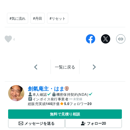
#気に流れ
#丹田
#リセット
4
一覧に戻る
創氣庵主・はま
本人確認
機密保持契約(NDA)
インボイス発行事業者
未登録
総販売実績
140
評価
5.0
フォロワー
20
無料で見積り相談
メッセージを送る
フォロー
20