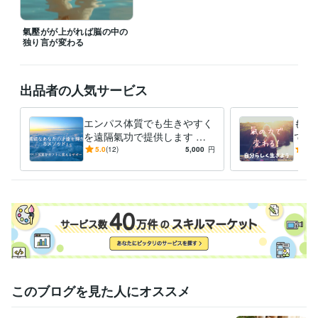
氣壓がが上がれば脳の中の
独り言が変わる
出品者の人気サービス
エンパス体質でも生きやすく
もう
を遠隔氣功で提供します も
で気
う自分を後回しにする生き方
「断
5.0
(12)
5,000
円
5.0
はやめよう！エンパスをギフ
に舐
トへ
ら変
このブログを見た人にオススメ