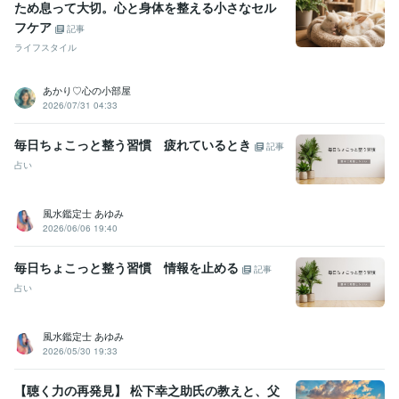
ため息って大切。心と身体を整える小さなセル
フケア
記事
ライフスタイル
あかり♡心の小部屋
2026/07/31 04:33
毎日ちょこっと整う習慣 疲れているとき
記事
占い
風水鑑定士 あゆみ
2026/06/06 19:40
毎日ちょこっと整う習慣 情報を止める
記事
占い
風水鑑定士 あゆみ
2026/05/30 19:33
【聴く力の再発見】 松下幸之助氏の教えと、父