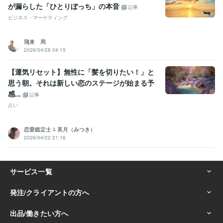
が漏らした「ひとりぼっち」の本音
記事
ビジネス・マーケティング
飛来 周
2026/04/28 04:15
【運気リセット】無性に「髪を切りたい！」と
思う朝。それは新しい恋のステージが始まる予
感...
記事
占い
恋愛鑑定士 ⁂ 美月（みつき）
2026/04/22 21:16