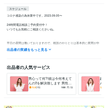
スケジュール
コロナ感染の為休業中です。2023.09.05〜

24時間電話相談ご予約受付中！

いつでもお気軽にご相談くださいね。

平日の昼間は働いておりますので、相談のやりとりは基本的に夜間が中
心となります。

出品者の実績をもっと見る
電話サービスで待機中でない場合、DMでご連絡頂くか「電話予約を申し
込む」をして頂くと幸いです。DMの場合日程のやりとりをし、ご予約さ
せて頂きます。２４時間受付可能なのでお気軽にご連絡下さいね。

出品者の人気サービス
❇︎ 「即時対応表示」をしてしまうと、他のクライエント様が購入してし
まう事案が発生してしまうことから、予約購入のみ承っております。
男心って何?!彼は今何考えて
超ス
資格・検定
んの⁈を解決致します 男性心
んの
メンタル心理カウンセラー
取得年 : 2020年
理を知りたきゃカウンセラー
ヤモ
5.0
(15)
100
円
/分
5.0
タロットリーディングマスター
取得年 : 2020年
資格保有の私にお任せ下さ
愛、
い！
得意分野
悩み相談・カウンセリング
男性心理＆タロット占い、うつ病の治し