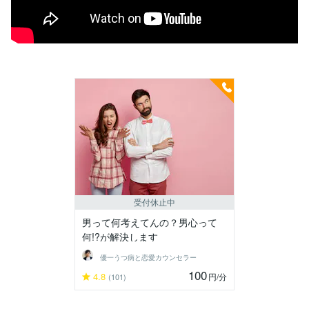
受付休止中
男って何考えてんの？男心って
何!?が解決します
優一うつ病と恋愛カウンセラー
100
4.8
円
/分
(101)