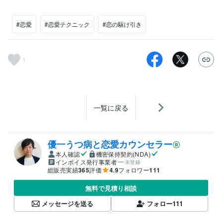
#恋愛
#恋愛テクニック
#恋の駆け引き
1
一覧に戻る
優一うつ病と恋愛カウンセラー
本人確認
機密保持契約(NDA)
インボイス発行事業者
未登録
総販売実績
365
評価
4.9
フォロワー
111
無料で見積り相談
メッセージを送る
フォロー
111