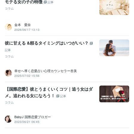
モテる女の子の特徴
記事
コラム
金本 愛奈
2026/06/17 13:13
彼に甘える &頼るタイミングはいつがいい？
記事
コラム
幸せへ導く恋愛占い心理カウンセラー杏美
2025/07/02 15:56
【国際恋愛】彼とうまくいくコツ｜追う女はダ
メ。追われる女になろう！
記事
コラム
BabyJ 国際恋愛ブロガー
2023/06/21 06:45