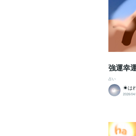
強運幸
占い
☀はれ
2026/04/