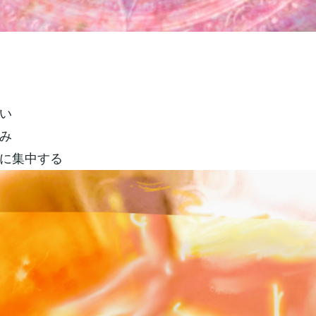
い
み
に集中する