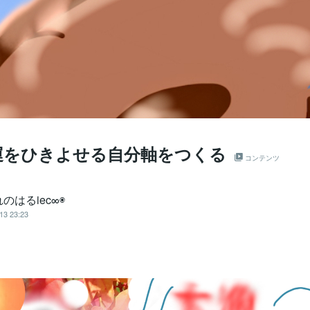
運をひきよせる自分軸をつくる
コンテンツ
のはるiec∞◉
13 23:23