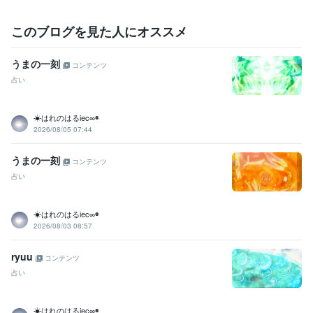
心
恋愛
仕事
人生相談
このブログを見た人にオススメ
うまの一刻
コンテンツ
占い
☀はれのはるiec∞◉
2026/08/05 07:44
うまの一刻
コンテンツ
占い
☀はれのはるiec∞◉
2026/08/03 08:57
ryuu
コンテンツ
占い
☀はれのはるiec∞◉