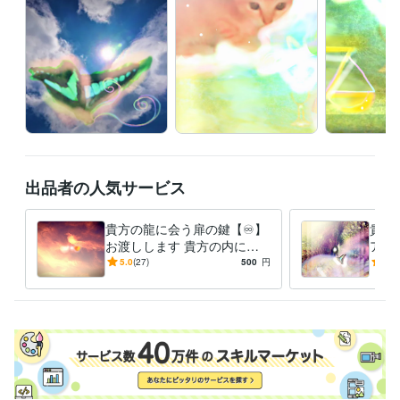
ご相談ください

_^貴方のお幸せ

時の流れの中

時と共に祈っております

貴方の今はどのような今なのでしょう

あなたのお心とともに

時がたてばたつほどに

出品者の人気サービス
全てはより良くなって

１日が１ヶ月となり１年となり

良くなる繰り返し

貴方の龍に会う扉の鍵【♾️】
貴方
うちよせる波のように～~良くなる良くなると

お渡しします 貴方の内に眠
アイ
１日１ヶ月１年と良くなるとずっと祈っております

る「龍」を呼び覚ます能力を
ご覧
5.0
(27)
500
円
5.0
これからも良くなるとずっと祈っております

活性化しご縁を深める鍵
して
あなたのお心とともに∞*

ぞ
水晶✦植物✦香り✦キャンドルなどで浄化した私の個人オフィスでお待ち
いたしております∞*＊♥️
得意分野
占い
タロット水晶占い