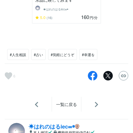
水晶に映してみます
☀はれのはるiec∞◉
160
5.0
円
/分
(16)
#人生相談
#占い
#気軽にどうぞ
#幸運を
6
一覧に戻る
☀はれのはるiec∞◉
本人確認
機密保持契約(NDA)