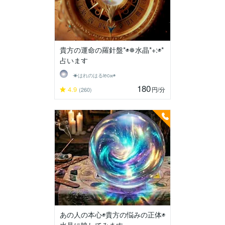
貴方の運命の羅針盤*◉✵水晶*+:◉*
占います
☀はれのはるiec∞◉
180
4.9
円
/分
(260)
あの人の本心◉貴方の悩みの正体◉