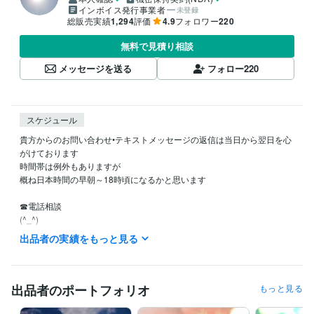
インボイス発行事業者
未登録
総販売実績
1,294
評価
4.9
フォロワー
220
無料で見積り相談
メッセージを送る
フォロー
220
スケジュール
貴方からのお問い合わせ•テキストメッセージの返信は当日から翌日を心
がけております

時間帯は例外もありますが

概ね日本時間の早朝～18時頃になるかと思います

☎電話相談

(^_^)

現在

出品者の実績をもっと見る
週の数日◦朝～夕方間ランダム待機

ご予約は

出品者のポートフォリオ
もっと見る
当日から数日内で可能な時もあります

メッセージから
