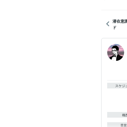
潜在意
ド
スケジ
職
受賞