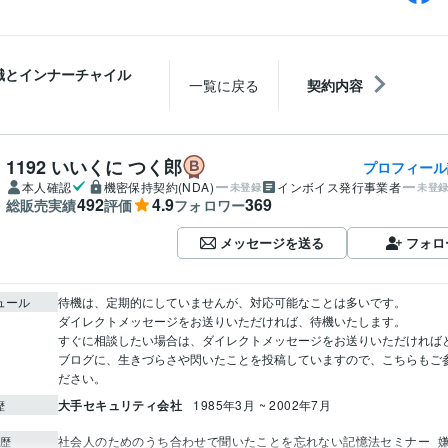
識とインナーチャイル
一覧に戻る
契約内容
1192 いいくに つく郎
プロフィール
本人確認
機密保持契約(NDA)
インボイス発行事業者
未登録
未登
492
4.9
369
総販売実績
評価
フォロワー
メッセージを送る
フォロ
ュール
待機は、定期的にしていませんが、対応可能なことは多いです。

ダイレクトメッセージをお送りいただければ、待機いたします。

すぐに相談したい場合は、ダイレクトメッセージをお送りいただければと思
ブログに、生きづらさや閃いたことを投稿していますので、こちらもご
ださい。
大手セキュリティ会社
1985年3月 ~ 2002年7月
歴
社会人のためのうち合わせで聞いたことを忘れない記憶法セミナー
歴