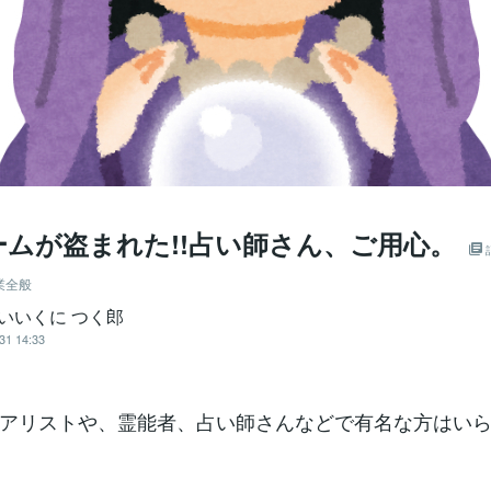
ームが盗まれた!!占い師さん、ご用心。
業全般
2 いいくに つく郎
31 14:33
アリストや、霊能者、占い師さんなどで有名な方はい