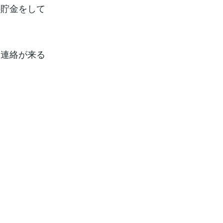
の貯金をして
ら連絡が来る
。