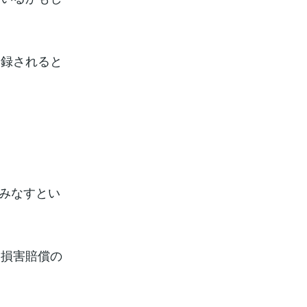
登録されると
。
とみなすとい
と損害賠償の