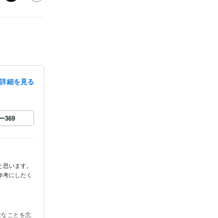
詳細を見る
録
ー
369
います。

参考にしたく
嫌なことを忘