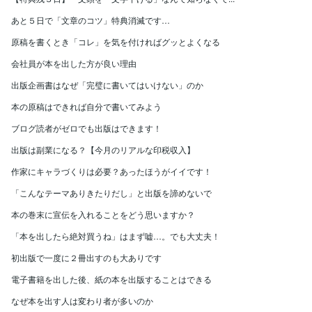
あと５日で「文章のコツ」特典消滅です…
原稿を書くとき「コレ」を気を付ければグッとよくなる
会社員が本を出した方が良い理由
出版企画書はなぜ「完璧に書いてはいけない」のか
本の原稿はできれば自分で書いてみよう
ブログ読者がゼロでも出版はできます！
出版は副業になる？【今月のリアルな印税収入】
作家にキャラづくりは必要？あったほうがイイです！
「こんなテーマありきたりだし」と出版を諦めないで
本の巻末に宣伝を入れることをどう思いますか？
「本を出したら絶対買うね」はまず嘘…。でも大丈夫！
初出版で一度に２冊出すのも大ありです
電子書籍を出した後、紙の本を出版することはできる
なぜ本を出す人は変わり者が多いのか