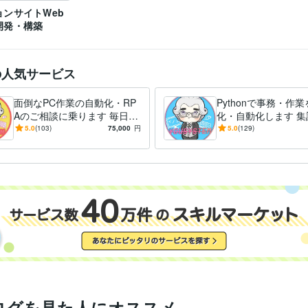
ョンサイトWeb
開発・構築
の人気サービス
面倒なPC作業の自動化・RP
Pythonで事務・作
Aのご相談に乗ります 毎日同
化・自動化します 集
じことの繰り返しPC作業で
ータ抽出、整理、フ
5.0
(103)
75,000
円
5.0
(129)
お悩みの方、ご相談くださ
作等面倒な作業をこ
い。
ログを見た人にオススメ