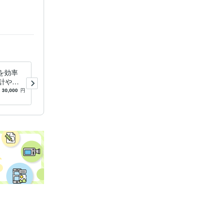
業を効率
ソフト・ツールの開発のご相
計やデ
談出来ます ソフトウェアや
ァイル操
ツールの開発のご相談をいた
30,000
円
4.9
(53)
3,000
円
なします
だけます。