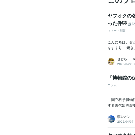
ヤフオクの
った件🤣
記
マネー・副業
こんにちは、せ
をすすり、 焼き
せどらーF
2026/04/20 
「博物館の
コラム
「国立科学博物
する古代出雲歴
李レオン
2026/04/07 