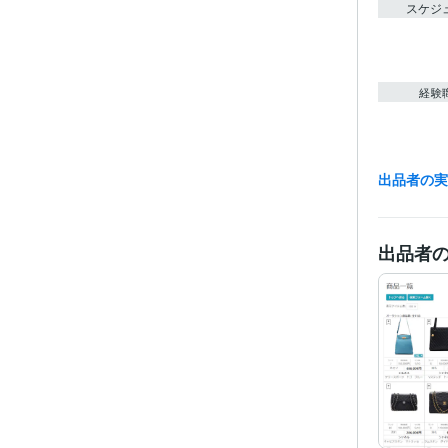
スケジ
経験
出品者の
職
資格・
出品者
プログラ
語・フレー
ビジネス・
ティブ
その他