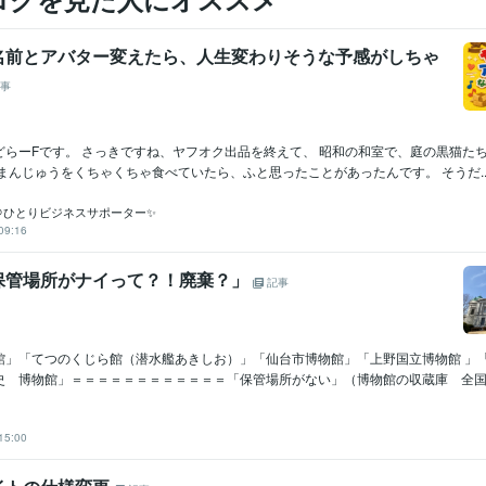
名前とアバター変えたら、人生変わりそうな予感がしちゃ
事
どらーFです。 さっきですね、ヤフオク出品を終えて、 昭和の和室で、庭の黒猫た
まんじゅうをくちゃくちゃ食べていたら、ふと思ったことがあったんです。 そうだ..
＠ひとりビジネスサポーター✨
09:16
保管場所がナイって？！廃棄？」
記事
館」「てつのくじら館（潜水艦あきしお）」「仙台市博物館」「上野国立博物館 」
史 博物館」＝＝＝＝＝＝＝＝＝＝＝＝「保管場所がない」（博物館の収蔵庫 全国６割
15:00