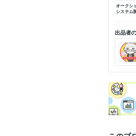
オークシ
システム
出品者
このブ