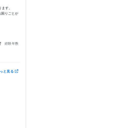
ます。

お困りごとが
営
経験年数
っと見る
:5年
:15年