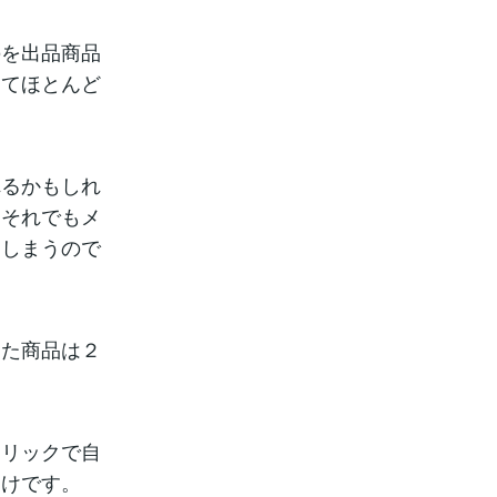
のを出品商品
めてほとんど
れるかもしれ
、それでもメ
てしまうので
った商品は２
。
クリックで自
わけです。