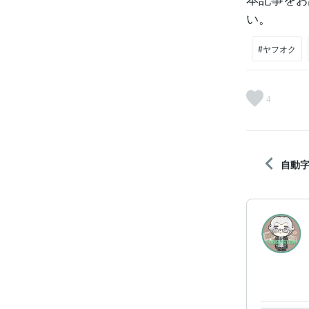
い。
#ヤフオク
4
自動