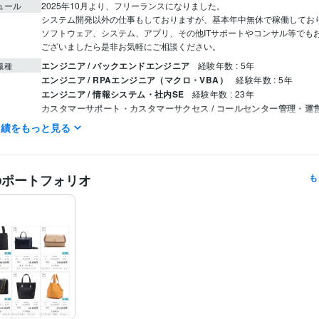
ュール
2025年10月より、フリーランスになりました。

システム開発以外の仕事もしておりますが、基本年中無休で稼働しており
ソフトウェア、システム、アプリ、その他ITサポートやコンサル等でも
ございましたら是非お気軽にご相談ください。
エンジニア / バックエンドエンジニア
経験年数 : 5年
職種
エンジニア / RPAエンジニア（マクロ・VBA）
経験年数 : 5年
エンジニア / 情報システム・社内SE
経験年数 : 23年
カスタマーサポート・カスタマーサクセス / コールセンター管理・運
: 10年
実績をもっと見る
yousystem
2018年10月 ~ 現在
歴
メンタルヘルスマネジメント検定
取得年 : 2016年
検定
のポートフォリオ
も
情報セキュリティマネジメント
取得年 : 2015年
Python:5年
VBA:8年
JavaScript:5年
jQuery:5年
HTML:5年
CSS:5年
PHP
ミング言
ムワーク
Bootstrap:3年
Flask:3年
SQLite:4年
Stable Diffusion:2年
Access:25年
Excel:25年
Google スプレッドシート
クリエイ
ツール
PowerPoint:25年
Word:25年
BASE:5年
PCA:25年
ChatGPT:2年
ゆっくりMovieMaker:1年
Cubase:29年
Cakewalk:6年
Electron:0年
Flutter:0年
ツール