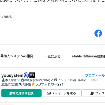
#再出品
字幕挿入システムの開発
一覧に戻る
stable diffusion
yousystem
プロフィール
本人確認
機密保持契約(NDA)
インボイス発行事業者
未登録
767
5.0
271
総販売実績
評価
フォロワー
メッセージを送る
フォロ
無料で見積り相談