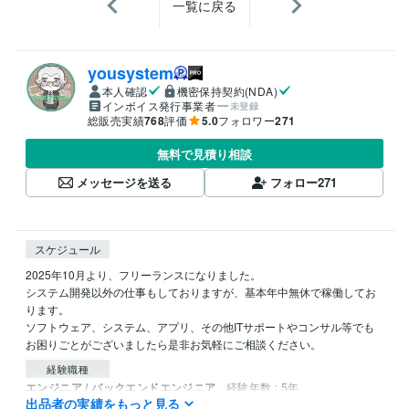
一覧に戻る
yousystem
本人確認
機密保持契約(NDA)
インボイス発行事業者
未登録
総販売実績
768
評価
5.0
フォロワー
271
無料で見積り相談
メッセージを送る
フォロー
271
スケジュール
2025年10月より、フリーランスになりました。

システム開発以外の仕事もしておりますが、基本年中無休で稼働してお
ります。

ソフトウェア、システム、アプリ、その他ITサポートやコンサル等でも
お困りごとがございましたら是非お気軽にご相談ください。
経験職種
エンジニア / バックエンドエンジニア
経験年数 : 5年
出品者の実績をもっと見る
エンジニア / RPAエンジニア（マクロ・VBA）
経験年数 : 5年