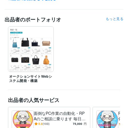
エンジニア / 情報システム・社内SE
経験年数 : 23年
カスタマーサポート・カスタマーサクセス / コールセンター管理・運
営
経験年数 : 10年
出品者のポートフォリオ
もっと見る
職歴
yousystem
2018年10月 ~ 現在
資格・検定
メンタルヘルスマネジメント検定
取得年 : 2016年
情報セキュリティマネジメント
取得年 : 2015年
プログラミング言語・フレームワーク
Python:5年
VBA:8年
JavaScript:5年
jQuery:5年
HTML:5年
CSS:5年
PHP:5年
Bootstrap:3年
Flask:3年
SQLite:4年
オークションサイトWebシ
ステム開発・構築
ビジネス・クリエイティブツール
Stable Diffusion:2年
Access:25年
Excel:25年
Google スプレッドシート:15年
PowerPoint:25年
Word:25年
BASE:5年
出品者の人気サービス
PCA:25年
ChatGPT:2年
ゆっくりMovieMaker:1年
Cubase:29年
Cakewalk:6年
面倒なPC作業の自動化・RP
Pyt
Aのご相談に乗ります 毎日同
化・
その他ツール
じことの繰り返しPC作業で
ータ
5.0
(103)
75,000
円
5.0
Electron:0年
Flutter:0年