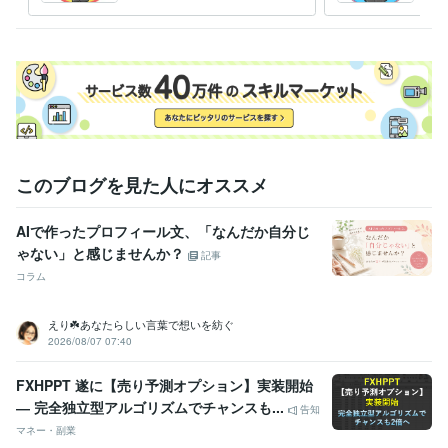
お悩みの方、ご相談くださ
作等
い。
このブログを見た人にオススメ
AIで作ったプロフィール文、「なんだか自分じ
ゃない」と感じませんか？
記事
コラム
えり☘️あなたらしい言葉で想いを紡ぐ
2026/08/07 07:40
FXHPPT 遂に【売り予測オプション】実装開始
― 完全独立型アルゴリズムでチャンスも...
告知
マネー・副業