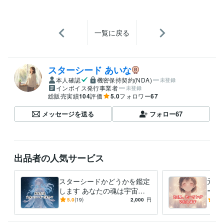
一覧に戻る
スターシード あいな
本人確認
機密保持契約(NDA)
未登録
インボイス発行事業者
未登録
総販売実績
104
評価
5.0
フォロワー
67
メッセージを送る
フォロー
67
出品者の人気サービス
スターシードかどうかを鑑定
元気
します あなたの魂は宇宙か
ーリ
らやってきている？
ネガ
5.0
(19)
2,000
円
5.0
リン