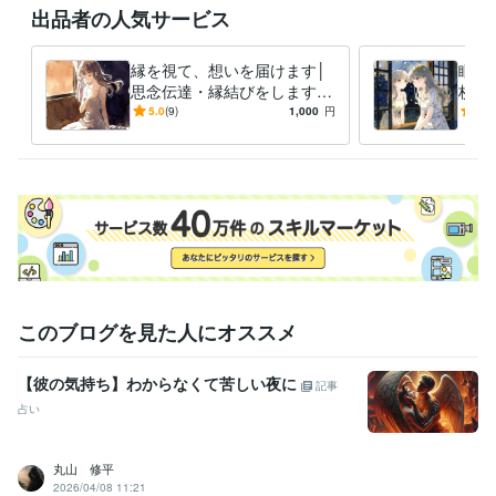
出品者の人気サービス
縁を視て、想いを届けます│
眠れ
思念伝達・縁結びをします
枚で
言葉にできない想いも、魂は
と探
5.0
(9)
1,000
円
5.0
受け取っています
から
このブログを見た人にオススメ
【彼の気持ち】わからなくて苦しい夜に
記事
占い
丸山 修平
2026/04/08 11:21