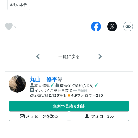
#彼の本音
6
一覧に戻る
丸山 修平
本人確認
機密保持契約(NDA)
インボイス発行事業者
未登録
総販売実績
2,126
評価
4.9
フォロワー
255
無料で見積り相談
メッセージを送る
フォロー
255