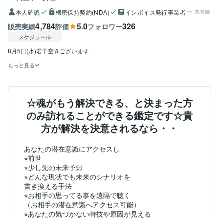
本人確認
機密保持契約(NDA)
インボイス発行事業者
未登録
4,784
5.0
326
販売実績
評価
フォロワー
スケジュール
8月5日(水)若干空きございます
もっと見る
☆魂がもう解決できる、と決まった方
のみ訪れることができる鑑定です☆貴
方が解決を決意されるなら・・
あなたの潜在意識にアクセスし

⭐︎前世

⭐︎少し先の未来予知

⭐︎どんな現状でも未来のシナリオを

書き換える手法

⭐︎お相手の思ってる事を遠隔で聴く

（お相手の潜在意識へアクセス可能）

⭐︎あなたの気づかない特技や原因が見える
