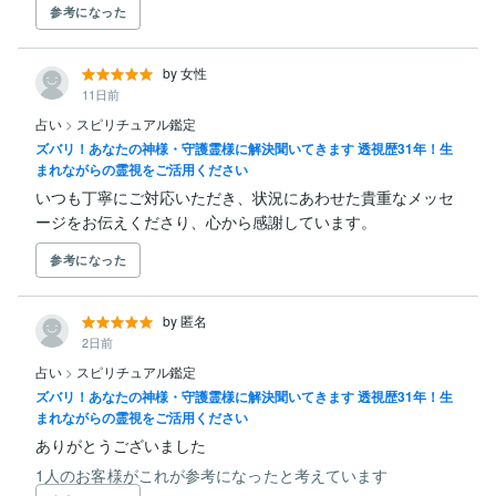
本来持つミラクルなあなたの

参考になった
まだ見ぬ未来を

一緒に覚醒させていただく

by 女性
お手伝いができましたら

11日前
幸いです
占い
>
スピリチュアル鑑定
ズバリ！あなたの神様・守護霊様に解決聞いてきます 透視歴31年！生
まれながらの霊視をご活用ください
いつも丁寧にご対応いただき、状況にあわせた貴重なメッセ
ージをお伝えくださり、心から感謝しています。
参考になった
by 匿名
2日前
占い
>
スピリチュアル鑑定
ズバリ！あなたの神様・守護霊様に解決聞いてきます 透視歴31年！生
まれながらの霊視をご活用ください
ありがとうございました
1人のお客様がこれが参考になったと考えています