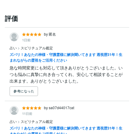
という事になります！

おめでとうございます

という意味はこの事です

評価
しかし現実、脳は解決を拒みます

変わる事が怖いからです

by 匿名
1日前
それでも私は解決するのだ！と

占い
>
スピリチュアル鑑定
貴方が自ら勇気を持ってご決断

ズバリ！あなたの神様・守護霊様に解決聞いてきます 透視歴31年！生
されましたら

まれながらの霊視をご活用ください
必ず解決します

急な時間変更にも対応して頂きありがとうございました。い
私はその震える貴方の心のペース

つも悩みに真摯に向き合ってくれ、安心して相談することが
に合わせて一緒に

出来ます。ありがとうございました。
解決の背中押しをさせていただきます

参考になった
幼少期から

一般に見えないものが見え

（みんな見えると思っていた）

by sa07d44017cat
11日前
１１歳で神隠しに遭うも

占い
>
スピリチュアル鑑定
奇跡的に発見される

ズバリ！あなたの神様・守護霊様に解決聞いてきます 透視歴31年！生
（今で言う山の主、に出会い、仲良く

まれながらの霊視をご活用ください