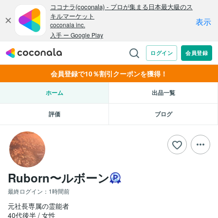
会員登録で10％割引クーポンを獲得！
ホーム
出品一覧
評価
ブログ
Ruborn〜ルボーン
最終ログイン：
1時間前
元社長専属の霊能者
40代後半
女性