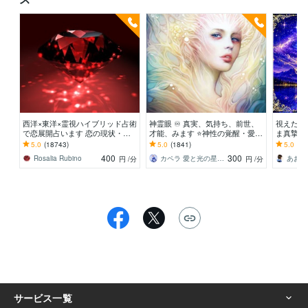
西洋×東洋×霊視ハイブリッド占術
神霊眼 ♾ 真実、気持ち、前世、
視えたこ
で恋展開占います 恋の現状・進
才能、みます ⭐️神性の覚醒・愛の
ま真摯に
展❤️お相手の本心に迫ります
解放・ハイヤーセルフに聴くall相
ピリチュ
5.0
(18743)
5.0
(1841)
5.0
(80
談！
の心に寄
400
300
Rosalia Rubino
カペラ 愛と光の星より
円
/分
円
/分