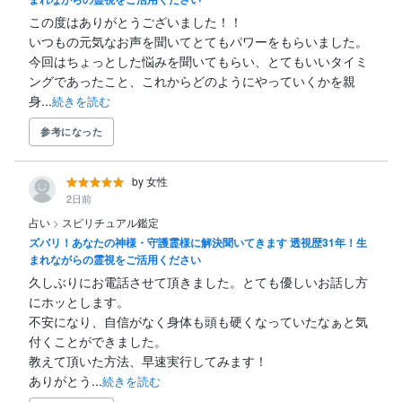
数分会話しただけなのに、数時間経っていた）

この度はありがとうございました！！

などなどあり

いつもの元気なお声を聞いてとてもパワーをもらいました。

今回はちょっとした悩みを聞いてもらい、とてもいいタイミ
周りからの異端扱い、いじめ

ングであったこと、これからどのようにやっていくかを親
によって封じていた力が

身...
続きを読む
30代に入ってから

再び覚醒し

参考になった
ハワイ島マウイのカフナ（神官）より

霊能者として認められる

by 女性
2日前
ネバダのバレーオブファイヤー

占い
>
スピリチュアル鑑定
国立公園の先住民族の精霊により

啓示を受けるなど

ズバリ！あなたの神様・守護霊様に解決聞いてきます 透視歴31年！生
を経て

まれながらの霊視をご活用ください
久しぶりにお電話させて頂きました。とても優しいお話し方
この持て余すものを

にホッとします。

困っている方のお役に立てたらと思い

不安になり、自信がなく身体も頭も硬くなっていたなぁと気
はじめる事を決意しました

付くことができました。

教えて頂いた方法、早速実行してみます！

いじめられた

悲しみ、痛み

ありがとう...
続きを読む
周りから押さえつけられ封じられた
