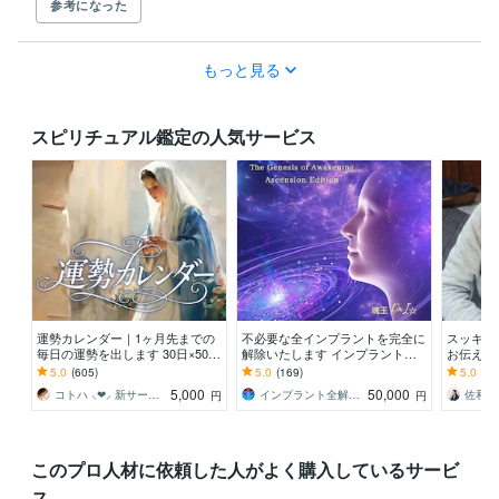
参考になった
もっと見る
スピリチュアル鑑定の人気サービス
運勢カレンダー｜1ヶ月先までの
不必要な全インプラントを完全に
スッキリ
毎日の運勢を出します 30日×500
解除いたします インプラント全
お伝え致
字のおよそ1万5千文字で細かく詳
解除創始者 × 魂の解放・カルマ浄
間関係、
5.0
(605)
5.0
(169)
5.0
(10
細に記します
化・能力開花
持ち等◎
5,000
50,000
コトハ ⸜❤︎⸝ 新サービス提供開始✨️
インプラント全解除創始者｜魂王DaI⭐︎
円
円
このプロ人材に依頼した人がよく購入しているサービ
ス