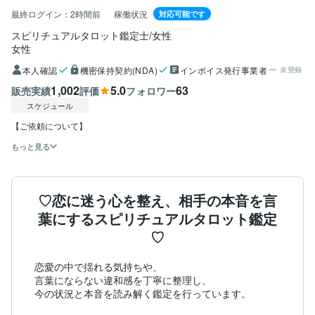
最終ログイン：
2時間前
稼働状況
対応可能です
スピリチュアルタロット鑑定士/女性
女性
本人確認
機密保持契約(NDA)
インボイス発行事業者
未登録
1,002
5.0
63
販売実績
評価
フォロワー
スケジュール
【ご依頼について】
もっと見る
♡恋に迷う心を整え、相手の本音を言
葉にするスピリチュアルタロット鑑定
♡
恋愛の中で揺れる気持ちや、

言葉にならない違和感を丁寧に整理し、

今の状況と本音を読み解く鑑定を行っています。
