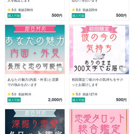
人を鑑定します
恋心♡を占います
現状を視るだけでなく、

望む未来へ導くお手伝い（施術）も、

5.0
236
5.0
225
実績
件
実績
件
500
500
承っております。

円
円
購入可能
購入可能
片思い、復縁、曖昧な関係など、

恋に迷い、どう考えたらいいか分からなくなったとき。

ここは、状況を整理し直し、

自分の選択を見つけるための場所として、

安心してご相談ください♡
あなたの魅力(内面・外見)と恋愛
初回限定♡彼の今の気持ちをサク
での強みを占います
ッとお届けします
5.0
90
5.0
127
実績
件
実績
件
2,000
500
円
円
購入可能
購入可能