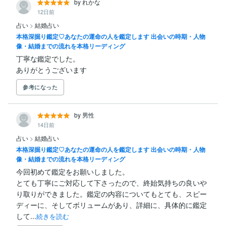
by れかな
12日前
占い
>
結婚占い
本格深掘り鑑定♡あなたの運命の人を鑑定します 出会いの時期・人物
像・結婚までの流れを本格リーディング
丁寧な鑑定でした。

ありがとうございます
参考になった
by 男性
14日前
占い
>
結婚占い
本格深掘り鑑定♡あなたの運命の人を鑑定します 出会いの時期・人物
像・結婚までの流れを本格リーディング
今回初めて鑑定をお願いしました。

とても丁寧にご対応して下さったので、終始気持ちの良いや
り取りができました。鑑定の内容についてもとても、スピー
ディーに、そしてボリュームがあり、詳細に、具体的に鑑定
して...
続きを読む