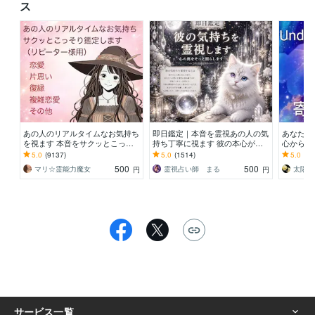
ス
あの人のリアルタイムなお気持ち
即日鑑定｜本音を霊視あの人の気
あなたに
を視ます 本音をサクッとこっそ
持ち丁寧に視ます 彼の本心が気
心から寄
りあなたにお伝えします【リピー
になる今に霊視で今の気配をお伝
お電話下
5.0
(9137)
5.0
(1514)
5.0
(11
ター様用】
えします
500
500
マリ☆霊能力魔女
霊視占い師 まる
太陽と
円
円