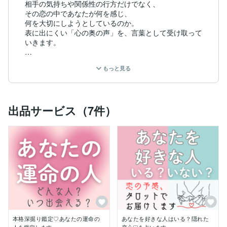
相手の気持ちや関係性の行方だけでなく、

その恋の中であなたが何を感じ、

何を大切にしようとしているのか。

表に出にくい「心の奥の声」を、言葉として受け取って
いきます。

私自身、恋愛で相手の気持ちばかりを考えるうちに、

もっと見る
自分がどうしたいのか分からなくなってしまった経験が
あります。

だからこそ、相手の気持ちや今後の流れを読み解いたう
えで、

出品サービス（7件）
答えに振り回されず、気持ちを整理できる鑑定を大切に
しています。

鑑定後に目指しているのは、

ただ答えを受け取ることではなく、

気持ちが整理され、少し落ち着いて考えられる状態にな
ること。

あなた自身の魅力や恋愛の強みを、

現実的な視点でお伝えすることを大切にしています✧.*

数多くのご縁を通じて、

現在はタロットの導きと霊視による深い洞察を

本格深掘り鑑定♡あなたの運命の
あなたを好きな人はいる？隠れた
合わせた鑑定をお届けしています。
