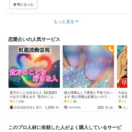
参考になった
もっと見る
恋愛占いの人気サービス
貴方のことを好きな人【虹龍様】
個人情報なしで透視と予知で占い
今あなた
のお力で暴きます “貴方のことを
ます 個人情報は必要ないので安
と本音を
好きな人”の人物像・貴方への本
心です！
想ってい
5.0
(76)
5.0
(9)
5.0
(22
気度などを大暴露
で読み解
1,500
320
虹龍波動霊視士 紫乃
momoika
円
円
/分
このプロ人材に依頼した人がよく購入しているサービ