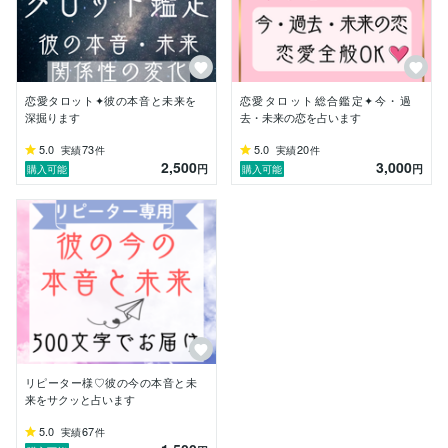
恋愛タロット✦彼の本音と未来を
恋愛タロット総合鑑定✦今・過
深掘ります
去・未来の恋を占います
5.0
73
5.0
20
実績
件
実績
件
2,500
3,000
円
円
購入可能
購入可能
リピーター様♡彼の今の本音と未
来をサクッと占います
5.0
67
実績
件