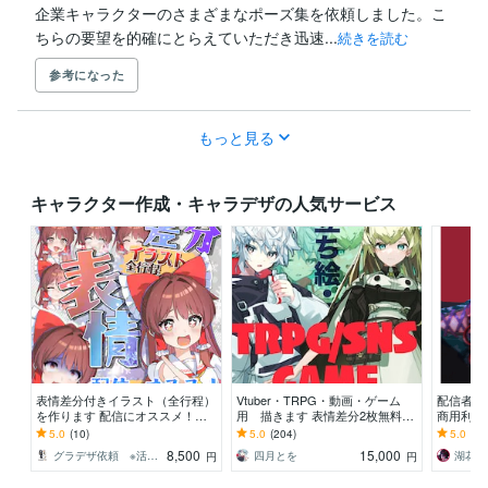
企業キャラクターのさまざまなポーズ集を依頼しました。こ
ちらの要望を的確にとらえていただき迅速...
続きを読む
参考になった
もっと見る
キャラクター作成・キャラデザの人気サービス
表情差分付きイラスト（全行程）
Vtuber・TRPG・動画・ゲーム
配信者様
を作ります 配信にオススメ！演
用 描きます 表情差分2枚無料付
商用利用
出に合わせたイラストを全行程お
き（腰上～全身制作の場合）
さい
5.0
(10)
5.0
(204)
5.0
(20
作りします！
8,500
15,000
グラデザ依頼 ※活動名（グラデザねっこ）
四月とを
湖花 
円
円