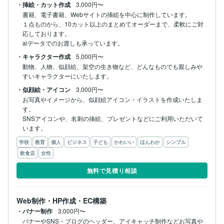
・挿絵・カット作成
3,000円〜
書籍、電子書籍、Webサイトの挿絵を中心に制作しています。

１点ものから、10カット以上のまとめてオーダーまで、柔軟にご対
応しております。

aiデータでのお渡しも承っています。
・キャラクター作成
5,000円〜
動物、人物、似顔絵、架空の生き物など、どんなものでも親しみや
すいキャラクターにいたします。
・似顔絵・アイコン
3,000円〜
お写真やイメージから、似顔絵アイコン・イラストを作成いたしま
す。

SNSアイコンや、名刺の挿絵、プレゼントなどにご利用いただいて
います。
学校
教育
個人
ビジネス
子ども
かわいい
ほんわか
シンプル
飲食店
女性
無料で見積り相談
Web制作・HP作成・EC構築
・バナー制作
3,000円〜
バナーやSNS・ブログのヘッダー、アイキャッチ制作などお写真や