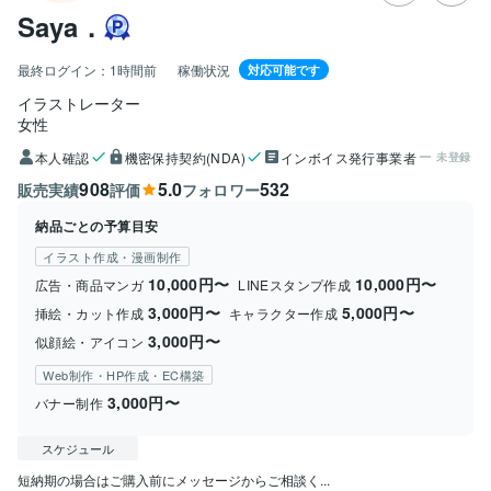
Saya．
最終ログイン：
1時間前
稼働状況
対応可能です
イラストレーター
女性
本人確認
機密保持契約(NDA)
インボイス発行事業者
未登録
908
5.0
532
販売実績
評価
フォロワー
納品ごとの予算目安
イラスト作成・漫画制作
10,000円〜
10,000円〜
広告・商品マンガ
LINEスタンプ作成
3,000円〜
5,000円〜
挿絵・カット作成
キャラクター作成
3,000円〜
似顔絵・アイコン
Web制作・HP作成・EC構築
3,000円〜
バナー制作
スケジュール
短納期の場合はご購入前にメッセージからご相談く...