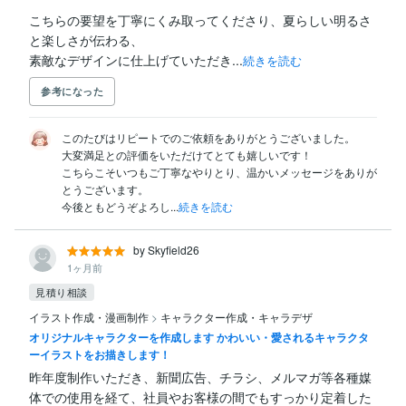
こちらの要望を丁寧にくみ取ってくださり、夏らしい明るさ
と楽しさが伝わる、

素敵なデザインに仕上げていただき...
続きを読む
参考になった
このたびはリピートでのご依頼をありがとうございました。

大変満足との評価をいただけてとても嬉しいです！

こちらこそいつもご丁寧なやりとり、温かいメッセージをありが
とうございます。

今後ともどうぞよろし...
続きを読む
by Skyfield26
1ヶ月前
見積り相談
イラスト作成・漫画制作
>
キャラクター作成・キャラデザ
オリジナルキャラクターを作成します かわいい・愛されるキャラクタ
ーイラストをお描きします！
昨年度制作いただき、新聞広告、チラシ、メルマガ等各種媒
体での使用を経て、社員やお客様の間でもすっかり定着した