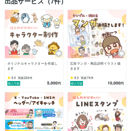
出品サービス（7件）
● 得意なこと

人物や動物を可愛くお描きすること

デザイン、配色のご提案（色彩検定１級・色彩講師資格
あり）

キャラクター制作

● 主な実績

【明石市立あおぞら園様】幼稚園バスイラスト、園キャ
ラクター制作

【千葉県警様】防犯パンフレット挿絵

【英会話教室ラッキーペニー様】教科書デザイン、挿
絵、漫画制作

オリジナルキャラクターを作成し
広告マンガ・商品説明イラスト描
など。これまでに800以上の企業・個人様とお取引して
ます
きます
おります。

5.0
224
5.0
74
実績
件
実績
件
5,000
10,000
● プロフィール

円
円
購入可能
購入可能
兵庫県在住│イラストレーター│二児の母

IT企業、デザイン会社勤務後、イラストレーターとして
独立

・色彩検定協会公認　色彩講師

・絵画教室講師（幼児・学生を対象に絵や工作の指導）

・押し花アート制作（ウェディングブーケを押し花にし
アート作品を制作）

小学校にてブックママ（図書ボランティア）の活動も行