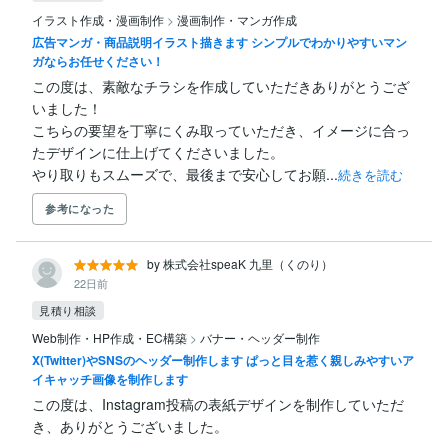
イラスト作成・漫画制作
>
漫画制作・マンガ作成
広告マンガ・商品説明イラスト描きます シンプルでわかりやすいマン
ガならお任せください！
この度は、素敵なチラシを作成していただきありがとうござ
いました！

こちらの要望を丁寧にくみ取っていただき、イメージに合っ
たデザインに仕上げてくださいました。

やり取りもスムーズで、最後まで安心してお願...
続きを読む
参考になった
by 株式会社speaK 九里（くのり）
22日前
見積り相談
Web制作・HP作成・EC構築
>
バナー・ヘッダー制作
X(Twitter)やSNSのヘッダー制作します ぱっと目を惹く親しみやすいア
イキャッチ画像を制作します
この度は、Instagram投稿の表紙デザインを制作していただ
き、ありがとうございました。
