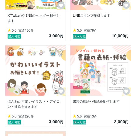
っています。
X(Twitter)やSNSのヘッダー制作し
LINEスタンプ作成します
ます
5.0
160
5.0
79
実績
件
実績
件
3,000
10,000
円
円
購入可能
購入可能
ほんわか可愛いイラスト・アイコ
書籍の挿絵や表紙を制作します
ン・挿絵を描きます
5.0
298
5.0
13
実績
件
実績
件
3,000
3,000
円
円
購入可能
購入可能