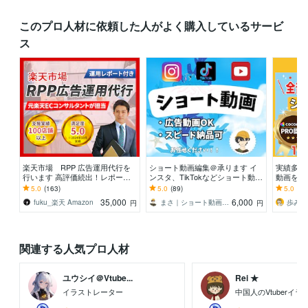
このプロ人材に依頼した人がよく購入しているサービ
ス
楽天市場 RPP 広告運用代行を
ショート動画編集＠承ります イ
実績多数
行います 高評価続出！レポート&
ンスタ、TikTokなどショート動画
動画を作
MTGで見える、納得の広告運用
編集お任せください！！
000円
5.0
(163)
5.0
(89)
5.0
(95
35,000
6,000
fuku_楽天 Amazon
まさ｜ショート動画編集代行業
円
円
関連する人気プロ人材
ユウシイ＠Vtube...
Rei ★
イラストレーター
中国人のVtuberイ