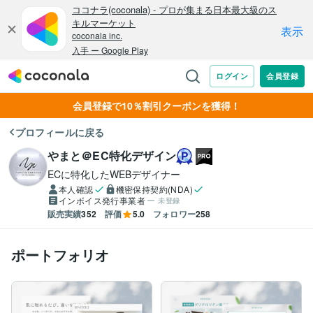
会員登録で10％割引クーポンを獲得！
プロフィールに戻る
やまと＠EC特化デザイン
ECに特化したWEBデザイナー
本人確認
機密保持契約(NDA)
インボイス発行事業者
未登録
販売実績
352
評価
5.0
フォロワー
258
ポートフォリオ