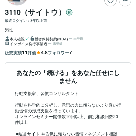
3110（サイトウ）
最終ログイン：
3年以上前
男性
本人確認
機密保持契約(NDA)
未登録
インボイス発行事業者
未登録
11
4.8
7
販売実績
評価
フォロワー
あなたの「続ける」をあなた任せにし
ません
行動支援家、習慣コンサルタント

行動を科学的に分析し、意思の力に頼らないより良い行
動習慣の形成支援を行っています。

オンラインセミナー開催数10回以上、個別相談回数20
件以上

 ■運営サイト やる気に頼らない習慣マネジメント相談