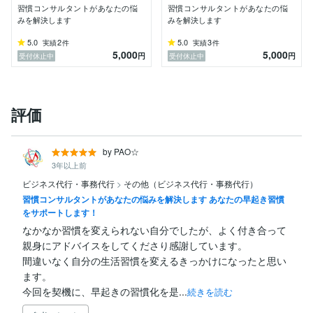
習慣コンサルタントがあなたの悩
習慣コンサルタントがあなたの悩
みを解決します
みを解決します
5.0
2
5.0
3
実績
件
実績
件
5,000
5,000
円
円
受付休止中
受付休止中
評価
by PAO☆
3年以上前
ビジネス代行・事務代行
>
その他（ビジネス代行・事務代行）
習慣コンサルタントがあなたの悩みを解決します あなたの早起き習慣
をサポートします！
なかなか習慣を変えられない自分でしたが、よく付き合って
親身にアドバイスをしてくださり感謝しています。

間違いなく自分の生活習慣を変えるきっかけになったと思い
ます。

今回を契機に、早起きの習慣化を是...
続きを読む