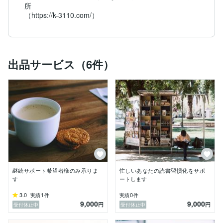
所

（https://k-3110.com/）
出品サービス（6件）
継続サポート希望者様のみ承りま
忙しいあなたの読書習慣化をサポ
す
ートします
3.0
1
0
実績
件
実績
件
9,000
9,000
円
円
受付休止中
受付休止中