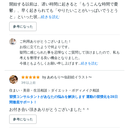
開始する以前は、遅い時間に起きると「もうこんな時間で憂
鬱」、早く起きられても「やりたいことがいっぱいでうとう
と」といった状...
続きを読む
参考になった
ご利用ありがとうございました！

お役に立てたようで何よりです。

疑問に感じられた事を忌憚なくご質問して頂けましたので、私も
考えを整理する良い機会となりました。

今後ともよろしくお願い申し上げます...
続きを読む
by あめもり〜似顔絵イラスト〜
3年以上前
住まい・美容・生活相談
>
ダイエット・ボディメイク相談
習慣コンサルタントがあなたの悩みを解決します 運動の習慣化を28日
間徹底サポート！
お付き合い頂きありがとうございました＾＾
参考になった