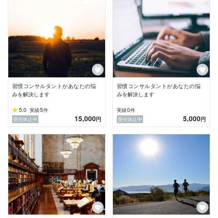
習慣コンサルタントがあなたの悩
習慣コンサルタントがあなたの悩
みを解決します
みを解決します
5.0
5
0
実績
件
実績
件
15,000
5,000
円
円
受付休止中
受付休止中