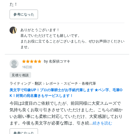
た！
参考になった
ありがとうございます！

喜んでいただけてとても嬉しいです。

またお役に立てることがございましたら、ぜひお声掛けください
ませ。
by 名探偵コマキ
16日前
見積り相談
ライティング・翻訳
>
レポート・スピーチ・各種代筆
美文字で印象UP！プロの筆耕士がお手紙代筆します ★ペン字、毛筆O
K！封筒の宛名書きもサービスします！
今回は2度目のご依頼でしたが、前回同様に大変スムーズで
気持ち良くお取り引きさせていただけました。こちらの細か
いお願い事にも柔軟に対応していただけ、大変感謝しており
ます。今後も美文字が必要な際は、引き続...
続きを読む
参考になった