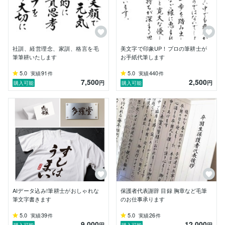
社訓、経営理念、家訓、格言を毛
美文字で印象UP！プロの筆耕士が
筆筆耕いたします
お手紙代筆します
5.0
91
5.0
440
実績
件
実績
件
7,500
2,500
円
円
購入可能
購入可能
AIデータ込み!筆耕士がおしゃれな
保護者代表謝辞 目録 胸章など毛筆
筆文字書きます
のお仕事承ります
5.0
39
5.0
26
実績
件
実績
件
9,000
12,000
円
円
購入可能
購入可能