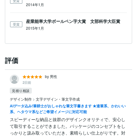
受賞
2014年1月
産業能率大学ボールペン字大賞 文部科学大臣賞
受賞
2015年1月
評価
by 男性
2日前
見積り相談
デザイン制作
>
文字デザイン・筆文字作成
AIデータ込み!筆耕士がおしゃれな筆文字書きます ★達筆系、かわいい
系、ヘタウマ系などご希望イメージに対応可能
スピーディーな納品と抜群のデザインクオリティで、安心し
て取引することができました。パッケージのコンセプトをし
っかりと汲み取っていただき、素晴らしい仕上がりです。対