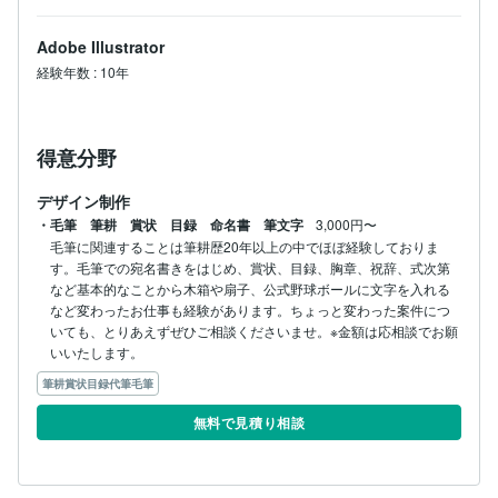
Adobe Illustrator
経験年数
:
10年
得意分野
デザイン制作
・毛筆 筆耕 賞状 目録 命名書 筆文字
3,000円〜
毛筆に関連することは筆耕歴20年以上の中でほぼ経験しておりま
す。毛筆での宛名書きをはじめ、賞状、目録、胸章、祝辞、式次第
など基本的なことから木箱や扇子、公式野球ボールに文字を入れる
など変わったお仕事も経験があります。ちょっと変わった案件につ
いても、とりあえずぜひご相談くださいませ。※金額は応相談でお願
いいたします。
筆耕賞状目録代筆毛筆
無料で見積り相談