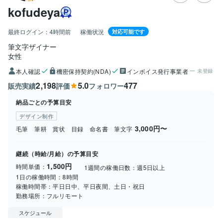
kofudeya
最終ログイン：
4時間前
稼働状況
対応可能です
筆文字ザイナー
女性
本人確認
機密保持契約(NDA)
インボイス発行事業者
未登録
2,198
5.0
477
販売実績
評価
フォロワー
納品ごとの予算目安
デザイン制作
3,000円〜
毛筆 筆耕 賞状 目録 命名書 筆文字
継続（時給/月給）の予算目安
1,500円
時間単価：
1週間の稼働日数：
週5日以上
1日の稼働時間：
8時間
稼働時間帯：
平日日中、平日夜間、土日・祝日
勤務場所：
フルリモート
スケジュール