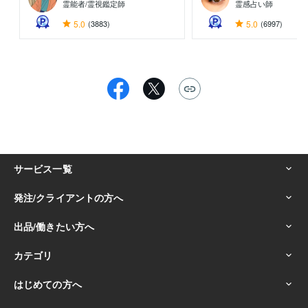
霊能者/霊視鑑定師
霊感占い師
5.0
(3883)
5.0
(6997)