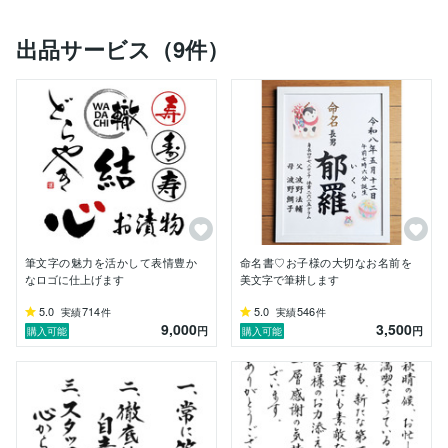
筆耕歴は20年以上。

★書道、実用書道、ペン字　師範

出品サービス（9件）
★ペン字では文部科学大臣賞 受賞経験あり(平成28年
度)

企業や官公庁の賞状、卒業証書や答辞・送辞、個人のお
礼状、また有名神社での

御朱印書きをはじめ、店舗や商品の毛筆デザイン文字な
ど多岐にわたる業務の経験が

あります。

隙のない美しい文字からヘタウマ系まで書き分けます。

ぜひお気軽にお問合せください。
筆文字の魅力を活かして表情豊か
命名書♡お子様の大切なお名前を
なロゴに仕上げます
美文字で筆耕します
5.0
714
5.0
546
実績
件
実績
件
9,000
3,500
円
円
購入可能
購入可能