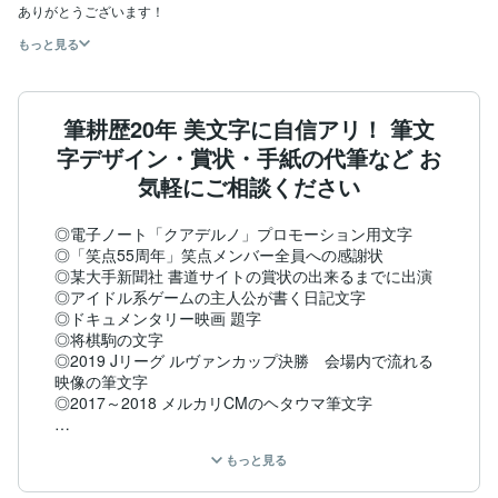
ありがとうございます！
もっと見る
筆耕歴20年 美文字に自信アリ！ 筆文
字デザイン・賞状・手紙の代筆など お
気軽にご相談ください
◎電子ノート「クアデルノ」プロモーション用文字

◎「笑点55周年」笑点メンバー全員への感謝状

◎某大手新聞社 書道サイトの賞状の出来るまでに出演

◎アイドル系ゲームの主人公が書く日記文字

◎ドキュメンタリー映画 題字

◎将棋駒の文字

◎2019 Jリーグ ルヴァンカップ決勝　会場内で流れる
映像の筆文字

◎2017～2018 メルカリCMのヘタウマ筆文字

その他、店名ロゴ、商品ロゴなど毛筆デザインを多数承
もっと見る
っております。
