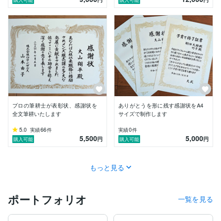
プロの筆耕士が表彰状、感謝状を
ありがとうを形に残す感謝状をA4
全文筆耕いたします
サイズで制作します
5.0
66
0
実績
件
実績
件
5,500
5,000
円
円
購入可能
購入可能
もっと見る
ポートフォリオ
一覧を見る