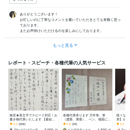
ありがとうございます！

お忙しいのに丁寧なコメントを書いていただきとても有難く思っ
ております。

またお声掛けいただけるのを楽しみにしております。
もっと見る
レポート・スピーチ・各種代筆の人気サービス
格安★美文字でスピード対応！お
各種代筆承ります 万年筆、筆
様々なジ
書き物代筆いたします 【最短即
（濃墨、薄墨）、ペン、場面に応
房】が代
日発送】宛名書き無料！願書や葉
じて、対応可能
歴書、釣
5.0
(268)
4.9
(39)
5.0
(46
書や式辞もOK◎
賞状など
2,000
1,500
Riho 8月18日〜受付一時休止
まる筆耕承ります
手がき