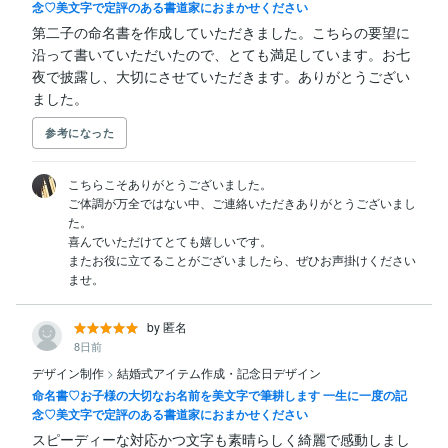
念♡美文字で定評のある書道家におまかせください
第二子の命名書を作成していただきました。こちらの要望に
沿って書いていただいたので、とても満足しています。お七
夜で披露し、大切にさせていただきます。ありがとうござい
ました。
参考になった
こちらこそありがとうございました。

ご体調が万全ではない中、ご連絡いただきありがとうございまし
た。

喜んでいただけてとても嬉しいです。

またお役に立てることがございましたら、ぜひお声掛けください
ませ。
by 匿名
8日前
デザイン制作
>
結婚式アイテム作成・記念日デザイン
命名書♡お子様の大切なお名前を美文字で筆耕します 一生に一度の記
念♡美文字で定評のある書道家におまかせください
スピーディーな対応かつ文字も素晴らしく綺麗で感動しまし