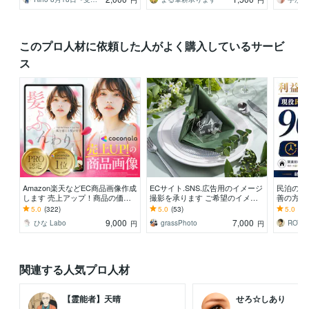
円
円
このプロ人材に依頼した人がよく購入しているサービ
ス
Amazon楽天などEC商品画像作成
ECサイト.SNS.広告用のイメージ
民泊の予
します 売上アップ！商品の価値
撮影を承ります ご希望のイメー
善の方向
を引き出し伝える売れる商品画像
ジを出来る限り作り込みます。
ーナーが
5.0
(322)
5.0
(53)
5.0
(69
作成
0物件以
9,000
7,000
ひな Labo
grassPhoto
円
円
関連する人気プロ人材
【霊能者】天晴
せろ☆しあり