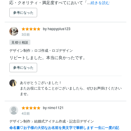
応・クオリティ・満足度すべてにおいて「...
続きを読む
参考になった
by happyplus123
3日前
見積り相談
デザイン制作
>
ロゴ作成・ロゴデザイン
リピートしました。本当に良かったです。
参考になった
ありがとうございました！

またお役に立てることがございましたら、ぜひお声掛けください
ませ。
by nimo1121
4日前
デザイン制作
>
結婚式アイテム作成・記念日デザイン
命名書♡お子様の大切なお名前を美文字で筆耕します 一生に一度の記