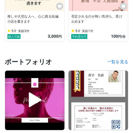
気になってくださった方は

どうぞお気軽にメッセージをお送りください。

ご縁がありましたら嬉しいです！
推しや大切な人へ、心に残る短編
否定されるのが怖い気持ち、受け
小説を書きます
止めます
5.0
3
5.0
1
実績
件
実績
件
3,000
100
円
円
/分
購入可能
予約受付可
ポートフォリオ
一覧を見る