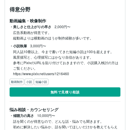
得意分野
動画編集・映像制作
・美しさと仕上がりの早さ
2,000円〜
広告系動画が得意です。

縦動画よりは横動画のほうが制作経験が多いです。
・小説執筆
3,000円〜
同人誌10冊以上、今まで書いてきた短編小説は100を超えます。

風景描写と、心理描写にはかなり自信があります。

参考にPixivのURLを貼り付けておきますので、小説購入検討の方は
ご覧ください。

https://www.pixiv.net/users/1216460
動画制作
小説
短編小説
無料で見積り相談
悩み相談・カウンセリング
・傾聴力の高さ
10,000円〜
話を聞くのが得意なので、どんな話・悩みでも聞きます。

初めに解決したい悩みか、話を聞いてほしいだけかを教えてもらえ