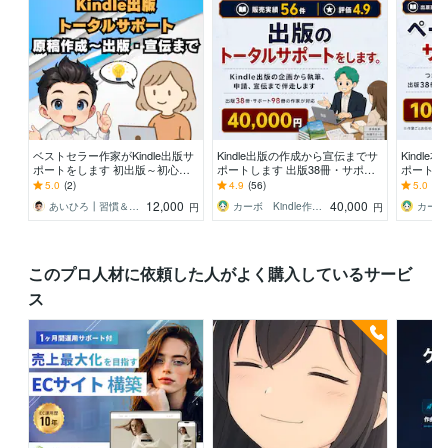
ベストセラー作家がKindle出版サ
Kindle出版の作成から宣伝までサ
Kindl
ポートをします 初出版～初心者
ポートします 出版38冊・サポー
ポートを
でも分かりやすい・安心・丁寧な
ト98冊の作家が出版まで伴走しま
上の作家
5.0
(2)
4.9
(56)
5.0
(6)
サポートします。
す
ポートを
12,000
40,000
あいひろ┃習慣＆Kindle出版サポート
カーボ Kindle作家38冊超出版
円
円
このプロ人材に依頼した人がよく購入しているサービ
ス