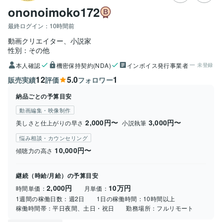
ononoimoko172
最終ログイン：
10時間前
動画クリエイター、小説家
性別：その他
本人確認
機密保持契約(NDA)
インボイス発行事業者
未登録
12
5.0
1
販売実績
評価
フォロワー
納品ごとの予算目安
動画編集・映像制作
2,000円〜
3,000円〜
美しさと仕上がりの早さ
小説執筆
悩み相談・カウンセリング
10,000円〜
傾聴力の高さ
継続（時給/月給）の予算目安
2,000円
10万円
時間単価：
月単価：
1週間の稼働日数：
週2日
1日の稼働時間：
10時間以上
稼働時間帯：
平日夜間、土日・祝日
勤務場所：
フルリモート