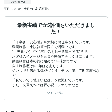
スケジュール
平日19-21時、土日のみ対応可能。
最新実績で☆5評価をいただきまし
た！
「丁寧さ・安心感」を大切にお仕事をしています。

動画制作・小説執筆の両方で活動中です。

“世界観づくり”や“雰囲気を魅せる演出”が得意で、

お客様のイメージを言葉や映像で美しく形にします。

動画制作は本格的に始めて1年未満ですが、

自主制作歴は約6年ほどあります。

短い尺でも伝わる構成づくり、テンポ感、雰囲気演出な
ど

「見ていて心地よい動画」を意識しています。

また、文章制作では夢小説・シナリオなど

世界観を重視した作品を中心に執筆しています。

もっと見る
企画段階・構成づくりからのご相談も可能です。

「こんな雰囲気が好き」「こういう色味がいい」など、

抽象的なご希望でもしっかり汲み取ります。

どうぞお気軽にお声がけください！
