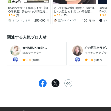
Shopifyでサイト構築します 【初
とっておきの癒し時間♡一緒に楽
最短即日
心者歓迎】安心の1ヶ月間運用サ
しくお話します 楽しい時も寂し
Eをフル
ポート付き
い時も、どんな時もあなたのこと
年の実績
5.0
(3)
5.0
(125)
5.0
(11
を受けとめます⚘
理想を形
250,000
100
ミズノ マナト＠EC構築・運用支援
恋乃ゆいʕᵔᴥᵔʔ♡
円
円
/分
関連する人気プロ人材
★HARUKI★SN...
心の再生セラピスト 
SNSマーケター
マッチングアプリ婚
5.0
(4349)
5.0
(8347)