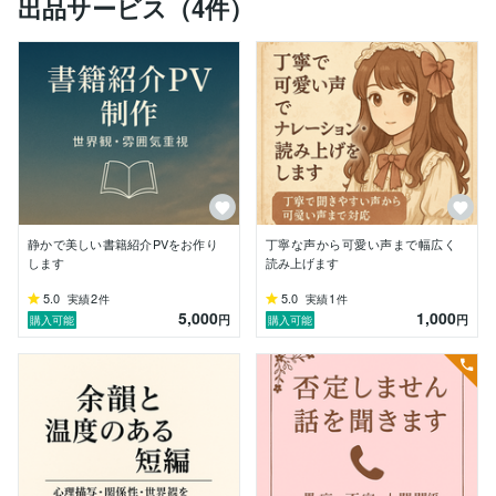
出品サービス（4件）
▼可能な業務 / スキル

動画制作・編集

シナリオ制作 / 世界観構築

夢小説ライティング

カウンセリング（話し相手・相談対応）

▼活動 / 連絡について

納期厳守・修正は迅速対応

丁寧なやり取りを心がけています

静かで美しい書籍紹介PVをお作り
丁寧な声から可愛い声まで幅広く
本職との兼ね合いにより“即時対応”は難しい場合があり
します
読み上げます
ます

動画素材をご用意いただける場合は短納期対応も可能で
5.0
2
5.0
1
実績
件
実績
件
5,000
1,000
す

円
円
購入可能
購入可能
▼好きなこと

動画素材探し

イチゴスイーツ巡り

新しい分野への挑戦と学び
