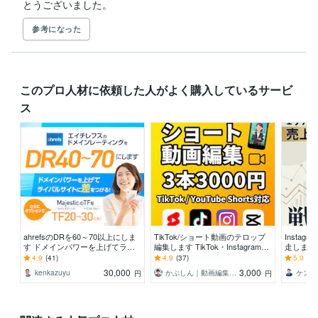
とうございました。
参考になった
このプロ人材に依頼した人がよく購入しているサービ
ス
ahrefsのDRを60～70以上にしま
TikTok/ショート動画のテロップ
Insta
す ドメインパワーを上げてライ
編集します TikTok・Instagram・
走します 
バルに差をつけよう
YouTubeショート対応
れる導線
4.9
(41)
4.9
(37)
5.0
(1)
30,000
3,000
kenkazuyu
かぶしん｜動画編集×設計デザイン
円
円