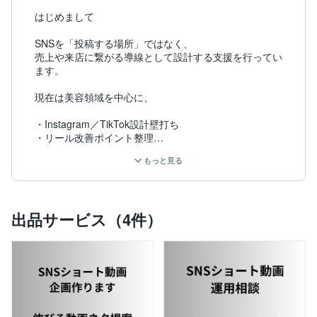
はじめまして

SNSを「投稿する場所」ではなく、

売上や来店に繋がる導線として設計する支援を行ってい
ます。

現在は美容領域を中心に、

・Instagram／TikTok設計壁打ち

・リール改善ポイント整理

・プロフィール／導線最適化

もっと見る
・運用代行／ディレクション

など、SNSを軸にしたグロース支援を行っています。

出品サービス（4件）
制作ありきではなく、まず

「どこが詰まっているか」

「今やるべき施策は何か」

を整理する壁打ちから関わるケースが多いです。

■対応内容

・SNSアカウント設計整理

・投稿／リール改善提案
