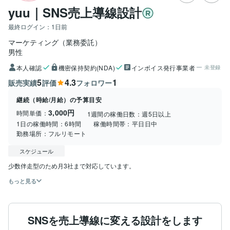
yuu｜SNS売上導線設計
最終ログイン：
1日前
マーケティング（業務委託）
男性
本人確認
機密保持契約(NDA)
インボイス発行事業者
未登録
5
4.3
1
販売実績
評価
フォロワー
継続（時給/月給）の予算目安
3,000円
時間単価：
1週間の稼働日数：
週5日以上
1日の稼働時間：
6時間
稼働時間帯：
平日日中
勤務場所：
フルリモート
スケジュール
少数伴走型のため月3社まで対応しています。
もっと見る
SNSを売上導線に変える設計をします