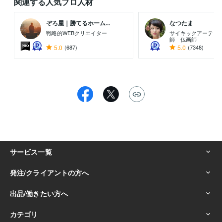
関連する人気プロ人材
ぞろ屋｜勝てるホーム...
なつたま
戦略的WEBクリエイター
サイキックアーティ
師 仏画師
5.0
(687)
5.0
(7348)