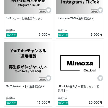
・プロフィール／ハイライト導線設計

・LINE／予約導線整理

・運用改善（数値ベース）

SNSショート動画企画作ります
Instagram/TikTok運用相談ます
■特徴

・少人数体制でスピード対応

・制作だけで終わらない改善前提

0
0
実績
件
実績
件
5,000
3,000
・段階的な伴走支援

円
円
購入可能
購入可能
「SNSはやっているが成果に繋がらない」

「何を改善すればいいか分からない」

そんなフェーズの方に多くご相談いただいています。

まずは壁打ちからでも大丈夫です。

お気軽にご相談ください。
YouTubeチャンネル運用相談ます
HP・LPの作り方を整理します｜相
談可ます
0
0
実績
件
実績
件
15,000
20,000
円
円
購入可能
購入可能