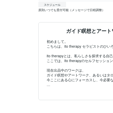
スケジュール
原則いつでも受付可能（メッセージで日程調整）
ガイド瞑想とアート
初めまして。

こちらは、ito therapy セラピストのひ
ito therapyとは、私らしさを探求する
ここでは、ito therapyのセルフセッシ
現在出品中のワークは、

ガイド瞑想やアートワーク、あるいはタロ
今ここにある心にフォーカスし、今必要な
・最近なんだか心がもやもやする

・心の中を整理したい

・自分の強みや才能を活かせていない気が
・このままの働き方でいいのか不安

・本当に進むべき方向性を知りたい
