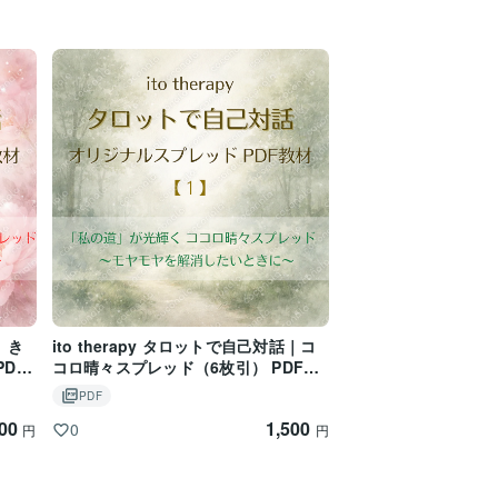
話｜き
ito therapy タロットで自己対話｜コ
DF
コロ晴々スプレッド（6枚引） PDF教
材【1】
PDF
500
1,500
0
円
円