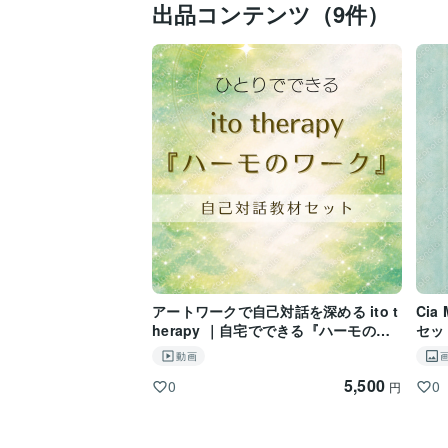
出品コンテンツ（9件）
アートワークで自己対話を深める ito t
Cia
herapy ｜自宅でできる『ハーモのワ
セッ
ーク』
動画
5,500
0
0
円