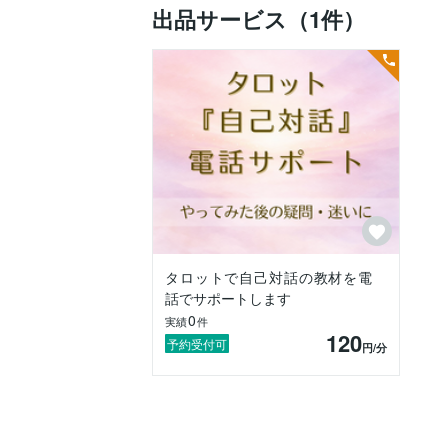
・私らしい生き方を再認識したい

出品サービス（1件）
そんな方に向けた、「自宅で気軽に活用で
時間に縛られることなく、思い立ったとき
ito therapyセルフセッションをあなたへ。

あなただけの〈me time〉を、心豊かなひ
ito therapyは、

あなたがあなたらしく、今よりもっと輝
タロットで自己対話の教材を電
話でサポートします
0
実績
件
120
予約受付可
円
/分