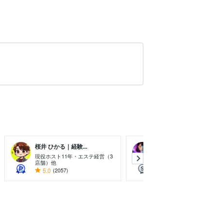
桜井 ひかる｜経験...
サクヤ｜高次元スピリ..
現役ホスト11年・エステ経営（3
高次元ヒーラー エネル
店舗）他
カー
5.0
(2057)
5.0
(2341)