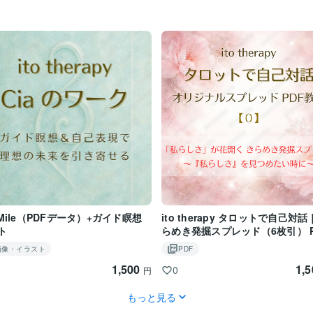
 Mile（PDFデータ）+ガイド瞑想
ito therapy タロットで自己対
ト
らめき発掘スプレッド（6枚引） P
教材【0】
画像・イラスト
PDF
1,500
1,
0
円
もっと見る