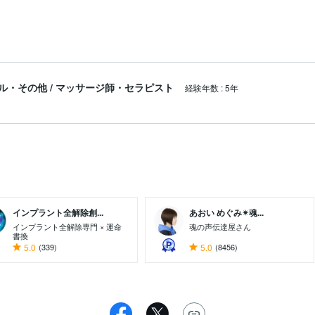
ル・その他
/
マッサージ師・セラピスト
経験年数
:
5年
インプラント全解除創...
あおい めぐみ✴︎魂...
インプラント全解除専門 × 運命
魂の声伝達屋さん
書換
5.0
(339)
5.0
(8456)