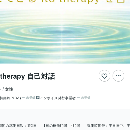
therapy 自己対話
ト
女性
持契約(NDA)
インボイス発行事業者
未登録
未登録
週間の稼働日数：
週2日
1日の稼働時間：
4時間
稼働時間帯：
平日日中、