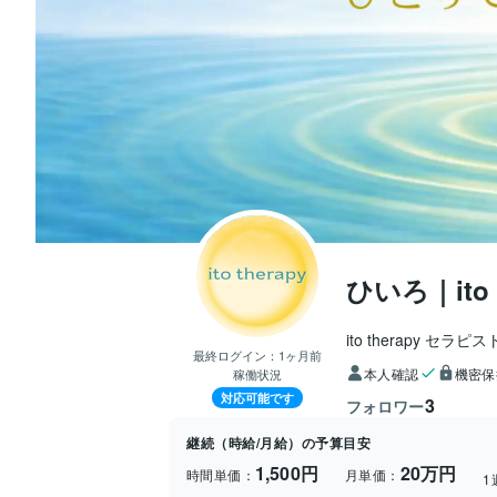
ひいろ｜ito 
ito therapy セラピス
最終ログイン：
1ヶ月前
本人確認
機密保
稼働状況
対応可能です
3
フォロワー
継続（時給/月給）の予算目安
1,500円
20万円
時間単価：
月単価：
1