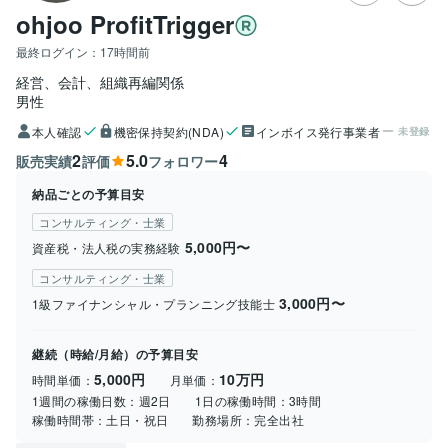
ohjoo ProfitTrigger
最終ログイン：
17時間前
経営、会計、組織再編関係
男性
本人確認
機密保持契約(NDA)
インボイス発行事業者
未登録
2
5.0
4
販売実績
評価
フォロワー
納品ごとの予算目安
コンサルティング・士業
5,000円〜
資産税・法人税の実務経験
コンサルティング・士業
3,000円〜
1級ファイナンシャル・プランニング技能士
継続（時給/月給）の予算目安
5,000円
10万円
時間単価：
月単価：
1週間の稼働日数：
週2日
1日の稼働時間：
3時間
稼働時間帯：
土日・祝日
勤務場所：
完全出社