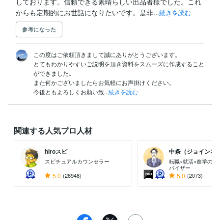
しております。信頼できる素晴らしい出品者様でした。これ
からも定期的にお世話になりたいです。是非...
続きを読む
参考になった
この度はご依頼頂きまして誠にありがとうございます。

とてもわかりやすいご説明を頂き資料をスムーズに作成すること
ができました。

また何かございましたらお気軽にお声掛けください。

今後ともよろしくお願い致...
続きを読む
関連する人気プロ人材
hiroスピ
中条（ジョインキャリ
スピチュアルカウンセラー
転職×就活×進学のト
バイザー
5.0
(26948)
5.0
(2073)