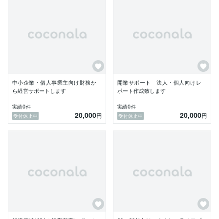
	•	持株会社や会社分割など、グループ法人・組
織再編の方針整理

	•	相続や贈与、NISAなど、身近なお金の不安の
整理

すべて非対面・チャットベースで完結しますので、顔出
しやZoomが苦手な方にも安心してご利用いただけま
す。

また、最終的にはPDFやWordなどでまとめた「整理レ
中小企業・個人事業主向け財務か
開業サポート 法人・個人向けレ
ポート」を納品しますので、後から読み返せる形でご提
ら経営サポートします
ポート作成致します
供します。

0
0
実績
件
実績
件
20,000
20,000
※私は税理士資格は保有しておりません。

円
円
受付休止中
受付休止中
※税務代理や税務申告など、税理士法に抵触する業務は
行っておりません。

※そのため、「税務相談」ではなく「初期の方向性整
理」の位置づけでご利用ください。

お一人おひとりの背景に合わせて、やさしく丁寧に対応
いたします。
