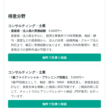
得意分野
コンサルティング・士業
・資産税・法人税の実務経験
5,000円〜
資産税・法人税を中心に、税理士事務所で13年間勤務。相続・贈
与・譲渡などの資産税から、法人の決算・組織再編・グループ法人
対応まで、幅広い実務経験があります。初期の方向性整理や、第三
者視点での資料作成が可能です。
無料で見積り相談
コンサルティング・士業
・1級ファイナンシャル・プランニング技能士
3,000円〜
1級FP技能士として、相続・贈与・NISA・保険見直し・老後資金設
計など、資産全体を俯瞰した相談に対応可能です。ご相談内容に応
じて、チャットでのヒアリングとレポート納品（PDF形式）を行っ
ています。
無料で見積り相談