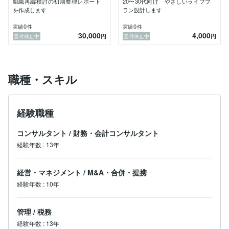
組織再編検討の初期整理レポート
20〜30代向け やさしいライフプ
を作成します
ラン設計します
0
0
実績
件
実績
件
30,000
4,000
円
円
受付休止中
受付休止中
職種・スキル
経験職種
コンサルタント
/
財務・会計コンサルタント
経験年数
:
13年
経営・マネジメント
/
M&A・合併・提携
経験年数
:
10年
管理
/
税務
経験年数
:
13年