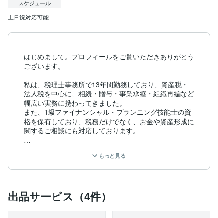
スケジュール
土日祝対応可能
はじめまして。プロフィールをご覧いただきありがとう
ございます。

私は、税理士事務所で13年間勤務しており、資産税・
法人税を中心に、相続・贈与・事業承継・組織再編など
幅広い実務に携わってきました。

また、1級ファイナンシャル・プランニング技能士の資
格を保有しており、税務だけでなく、お金や資産形成に
関するご相談にも対応しております。

現在は副業として、土日祝を中心に「方向性を整理する
もっと見る
お手伝い」をしております。

具体的には、以下のような内容でサービスをご提供して
います。

	•	資産管理法人の設立を検討中の方への初期判
出品サービス（4件）
断整理

	•	副業収入が増えてきた方の法人化・節税の検
討
