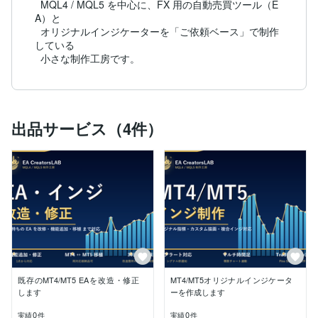
  MQL4 / MQL5 を中心に、FX 用の自動売買ツール（E
A）と

  オリジナルインジケーターを「ご依頼ベース」で制作
している

  小さな制作工房です。
出品サービス（4件）
既存のMT4/MT5 EAを改造・修正
MT4/MT5オリジナルインジケータ
します
ーを作成します
0
0
実績
件
実績
件