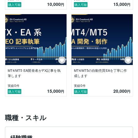
10,000
15,000
円
円
購入可能
購入可能
MT4/MT5 EA開発者がFX記事を執
MT4/MT5の自動売買EAを丁寧に作
筆します
成します
0
0
実績
件
実績
件
15,000
20,000
円
円
購入可能
購入可能
職種・スキル
経験職種