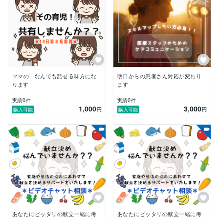
さい。(その場合、必ず別途対応いたします。)
ママの なんでも話せる味方にな
明日からの患者さん対応が変わり
ります
ます
0
0
実績
件
実績
件
1,000
3,000
円
円
購入可能
購入可能
あなたにピッタリの献立一緒に考
あなたにピッタリの献立一緒に考