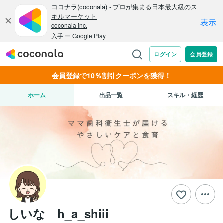
会員登録で10％割引クーポンを獲得！
ホーム
出品一覧
スキル・経歴
しいな h_a_shiii