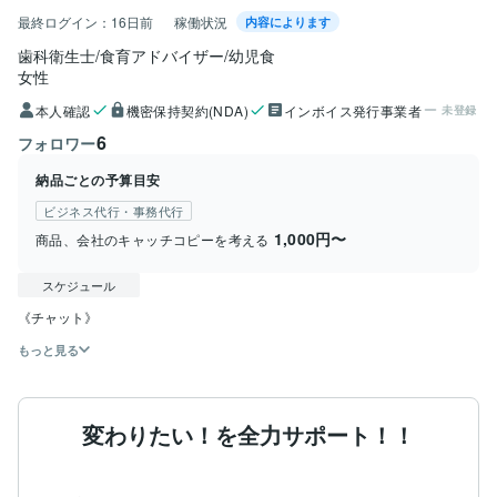
最終ログイン：
16日前
稼働状況
内容によります
歯科衛生士/食育アドバイザー/幼児食
女性
本人確認
機密保持契約(NDA)
インボイス発行事業者
未登録
6
フォロワー
納品ごとの予算目安
ビジネス代行・事務代行
1,000円〜
商品、会社のキャッチコピーを考える
スケジュール
《チャット》
もっと見る
変わりたい！を全力サポート！！