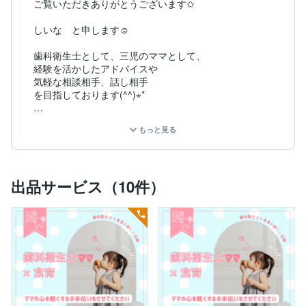
ご覧いただきありがとうございます✩ 

しいな　と申します☺︎

歯科衛生士として、三児のママとして、

経験を活かしたアドバイスや

気軽な相談相手、話し相手

を目指しております(^^)⋆*

◇育児に奮闘するママ。

もっと見る
◇自分を変えたい！と思っている方。

◇医院の雰囲気を変えたい！と思ってる歯科スタッフの
方。

◇その他の医療・介護スタッフの方。

出品サービス（10件）
微力ながらもいろんな方の力になりたい！

相談すると心が軽くなる、そんな存在でありたいと思い
活動しています⋆*

ぜひ一度ご相談ください♪

◎歯科衛生士ママ×食育相談◎

育児の話、歯の話、食事の話…

色々な相談受け付けます✩ 

ママの心を軽くするお手伝いをさせてください⋆*
