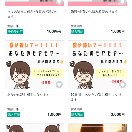
◎歯科スタッフのコミュニケーション◎

ママの味方✩ 歯科×食育の相談のり
歯科×食育のお悩み相談のります
スタッフとしてのコミュニケーション能力、高いです
ます
か？モチベーション高くいられていますか？？　

歯科衛生士としてキャリアアップのために…と思ってい
0
0
実績
件
実績
件
100
1,000
る方！

円
/分
円
予約受付可
購入可能
他の医療・福祉関係者の方も！

コミュニケーションを通じて人間関係を円滑に進める機
会になればいいな…と思っています！

ぜひ一度ご相談ください⋆*

◎話し相手◎

知ってる人には話しにくい話、悩み

恋愛、仕事、勉強、夫婦、育児について

産後のホルモンのあれこれ

日常生活の話、夢の話…

誰かに話したい…聞いて欲しい…

あなたの話し相手になります
30日間 あなたの話し相手になり
をお聞きいたします✩ 

ます
一緒にお話ししませんか？？

0
0
実績
件
実績
件
1,000
3,000
円
円
購入可能
購入可能
※子育て中のため、急な予定変更をいただく事がござい
ます。できる限り対応したいと思いますが、ご了承くだ