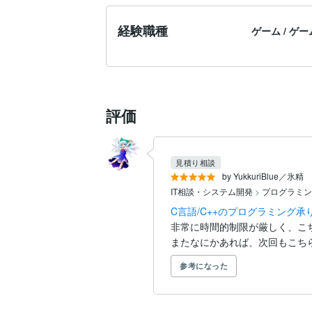
経験職種
ゲーム
/
ゲー
評価
見積り相談
by YukkuriBlue／氷精
IT相談・システム開発
>
プログラミン
C言語/C++のプログラミング
非常に時間的制限が厳しく、こ
またなにかあれば、次回もこち
参考になった