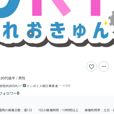
20代後半
男性
持契約(NDA)
インボイス発行事業者
未登録
0
フォロワー
週間の稼働日数：
週1日
1日の稼働時間：
10時間以上
稼働時間帯：
土日・