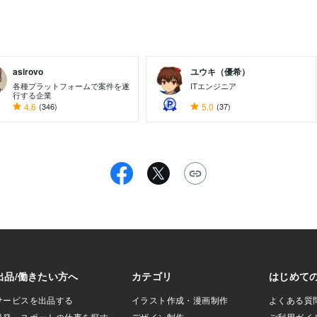
asirovo
ユウキ（優希）
各種プラットフォームで案件を遂
ITエンジニア
行する企業
4.6
(346)
5.0
(37)