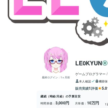
LE0KYUN
ゲームプログラマー
最終ログイン：
1ヶ月前
本人確認
機密保
1
5.0
販売実績
評価
継続（時給/月給）の予算目安
3,000円
10万円
時間単価：
月単価：
1