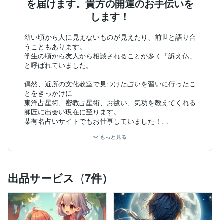
を届けます。貴方の開運のお手伝いを
します！
幼い頃から人に見えないものが見えたり、前世と語り合
うこともあります。

学生の頃から友人から相談されることが多く「訴え仏」
と呼ばれていました。

偶然、近所の文化教室で見つけた占いを習いに行ったこ
とをきっかけに

東洋占星術、密教占星術、お祓い、気功を教えてくれる
師匠に出会い現在に至ります。

某有名占いサイトでもお仕事していました！

もっと見る
東洋占星術、密教占星術や霊視能力を使って

天からのメッセージをお伝えするのがお役目と思ってい
ます！

様々な悩みや心のトラブルに一緒に向き合い、

出品サービス（7件）
少しでも心が楽になるアドバイスをさせて頂きます！

占いだけでなく、貴方の前世についてもお話したいと思
っています。

前世が気になるかた、電話でもメールでもお申込みいた