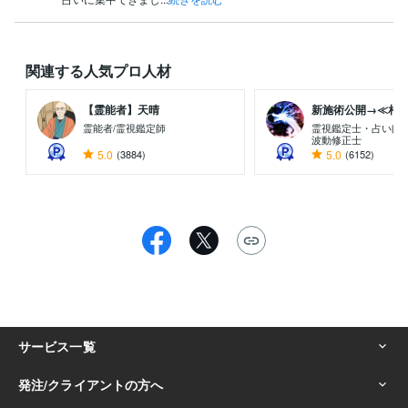
関連する人気プロ人材
【霊能者】天晴
新施術公開→≪相手意
霊能者/霊視鑑定師
霊視鑑定士・占い師
波動修正士
5.0
(3884)
5.0
(6152)