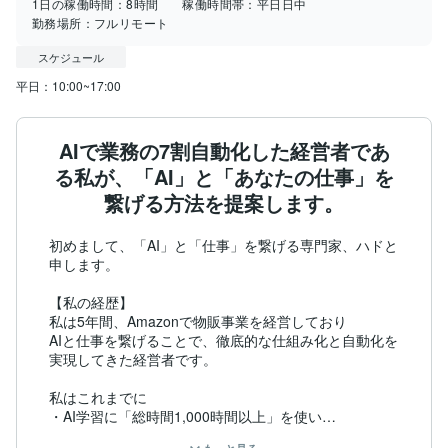
1日の稼働時間：
8時間
稼働時間帯：
平日日中
勤務場所：
フルリモート
スケジュール
平日：10:00~17:00
AIで業務の7割自動化した経営者であ
る私が、「AI」と「あなたの仕事」を
繋げる方法を提案します。
初めまして、「AI」と「仕事」を繋げる専門家、ハドと
申します。

【私の経歴】

私は5年間、Amazonで物販事業を経営しており

AIと仕事を繋げることで、徹底的な仕組み化と自動化を
実現してきた経営者です。

私はこれまでに

・AI学習に「総時間1,000時間以上」を使い

・GPTsを自社独自に開発、業務効率化を行い
