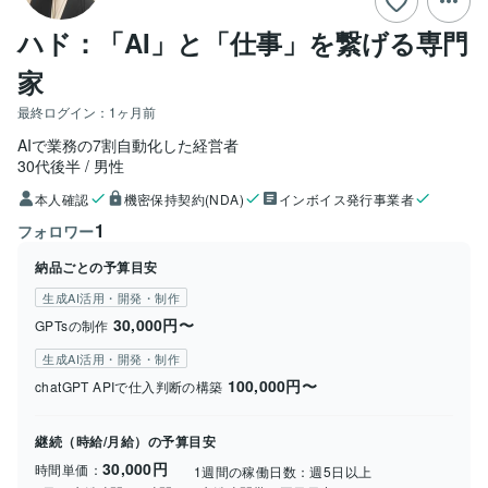
ハド：「AI」と「仕事」を繋げる専門
家
最終ログイン：
1ヶ月前
AIで業務の7割自動化した経営者
30代後半
男性
本人確認
機密保持契約(NDA)
インボイス発行事業者
1
フォロワー
納品ごとの予算目安
生成AI活用・開発・制作
30,000円〜
GPTsの制作
生成AI活用・開発・制作
100,000円〜
chatGPT APIで仕入判断の構築
継続（時給/月給）の予算目安
30,000円
時間単価：
1週間の稼働日数：
週5日以上