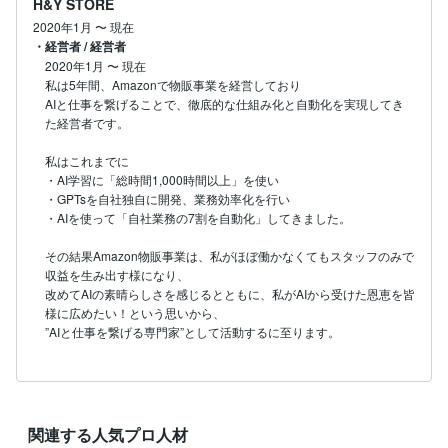
H&Y STORE
2020年1月
〜
現在
・経営者 / 経営者
2020年1月
〜
現在
私は5年間、Amazonで物販事業を経営しており

AIと仕事を繋げることで、徹底的な仕組み化と自動化を実現してき
た経営者です。

私はこれまでに

・AI学習に「総時間1,000時間以上」を使い

・GPTsを自社独自に開発、業務効率化を行い

・AIを使って「自社業務の7割を自動化」してきました。

その結果Amazon物販事業は、私がほぼ働かなくてもスタッフのみで
収益を生み出す様になり、

改めてAIの素晴らしさを感じるとともに、私がAIから受けた恩恵を皆
様に広めたい！という思いから、

”AIと仕事を繋げる専門家”として活動するに至ります。
関連する人気プロ人材