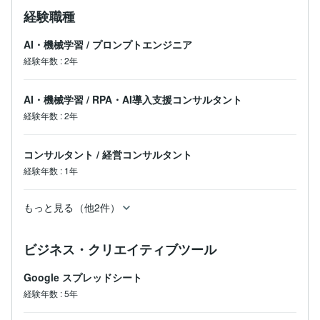
る方法を提示します。

経験職種
【ミッション】

AI・機械学習
/
プロンプトエンジニア
私のミッションは、AIの力であなたの仕事を効率化し、
経験年数
:
2年
その先にある「人生の豊かさ」を創り出すことです。

それは、お子様とのかけがえのない時間かもしれませ
AI・機械学習
/
RPA・AI導入支援コンサルタント
ん。

経験年数
:
2年
それは、趣味に没頭する時間かもしれません。

それは、新しい事業のアイデアを練る、創造的な時間か
もしれません。

コンサルタント
/
経営コンサルタント
経験年数
:
1年
そんな「本当にやりたい事」が出来る時間を、AIを使っ
て創っていく。

それが私の使命です。

もっと見る（他2件）
【最後に】

まずはお気軽にご相談ください。

ビジネス・クリエイティブツール
あなたがどんな事に悩んでいて、どんな事に課題を感じ
ているのか、教えて下さい。

Google スプレッドシート
私のこれまでの知見を活かして、より良い未来を作るお
経験年数
:
5年
手伝いをさせて頂きます。