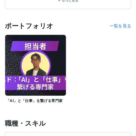
もっと見る
・AIを使って「自社業務の7割を自動化」してきまし
た。

その結果Amazon物販事業は、私がほぼ働かなくてもス
ポートフォリオ
タッフのみで収益を生み出す様になり、

一覧を見る
改めてAIの素晴らしさを感じるとともに、私がAIから受
けた恩恵を皆様に広めたい！という思いから、

”AIと仕事を繋げる専門家”として活動するに至ります。

【私の強みと得意なこと】

私は単なる”AI専門家”ではありません。

私は

・AIを自らの事業で実際に使い、

・自動化の仕組みを作り、

・実績を上げてきた経営者の経験を持つ

”AIと仕事を繋げる専門家”です。

そんな私がこれまでの知見を活かして、こんな事ができ
「AI」と「仕事」を繋げる専門家
ます。

・あなたの業務に特化したGPTsの制作

・AI活用方法を経営者の視点から提示

職種・スキル
・AIを使って事業の仕組み化・自動化方法の提示

徹底的なヒアリングを通して、あなたの仕事が改善でき