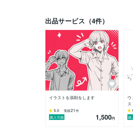
◇実績・経験

出品サービス（4件）
　フリーランス歴：2016年〜

　書籍「そのまま使える男の子ポーズ500
　戦国系有名アプリゲームのキャラクター
　公的機関向けWEBゲームのキャラクター
　YouTube漫画・アニメ制作

　LINEスタンプ制作 ほか多数

◇その他実務経験

　ブライダル写真加工／冊子制作

　新幹線関連の取扱説明書イラスト

　海外向けステッカー制作（SUPRA関連）
　電子書籍サービス「Renta!」海外スタッ
　茨城県ダイバーシティー関連WEBコンテ
イラストを添削をします
ウ
◇サービスの特徴

ス
21
5.0
実績
件
　線画ベースで、シンプルかつおしゃれな
1,500
　“式当日だけで終わらない”インテリアと
購入可能
購
円