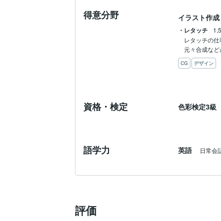
得意分野
イラスト作成
・レタッチ
1,
レタッチの仕事
元々合成など
CG
デザイン
資格・検定
色彩検定3級
語学力
英語
日常会
評価