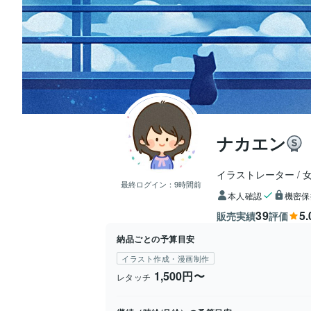
ナカエン
イラストレーター
最終ログイン：
9時間前
本人確認
機密保
39
5.
販売実績
評価
納品ごとの予算目安
イラスト作成・漫画制作
1,500円〜
レタッチ