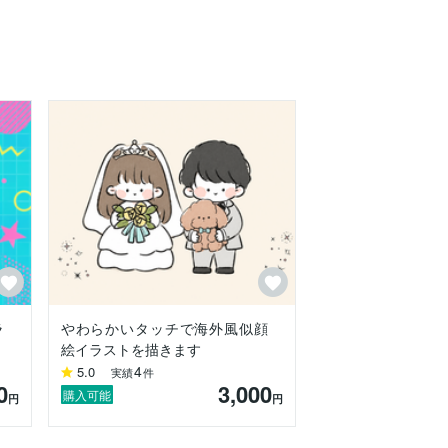
ラ
やわらかいタッチで海外風似顔
絵イラストを描きます
4
5.0
実績
件
0
3,000
購入可能
円
円