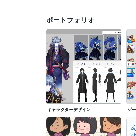
◇納品について

　形式：PNG / JPG（高解像度）/ PSD対応
ポートフォリオ
　サイズや用途に応じて柔軟に対応可能で
　大容量データはクラウド納品対応

◇対応について

納期期日など、何か不明な点などございま
キャラクターデザイン
ゲ