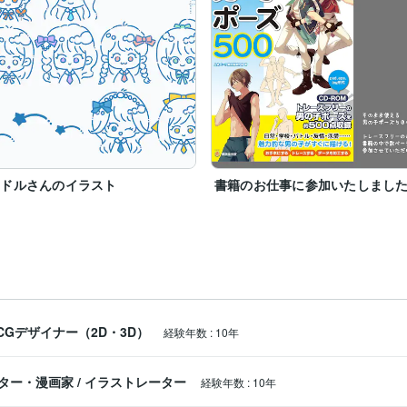
イドルさんのイラスト
書籍のお仕事に参加いたしまし
CGデザイナー（2D・3D）
経験年数
:
10年
ター・漫画家
/
イラストレーター
経験年数
:
10年