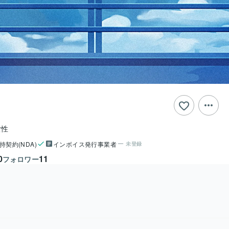
女性
持契約(NDA)
インボイス発行事業者
未登録
0
11
フォロワー