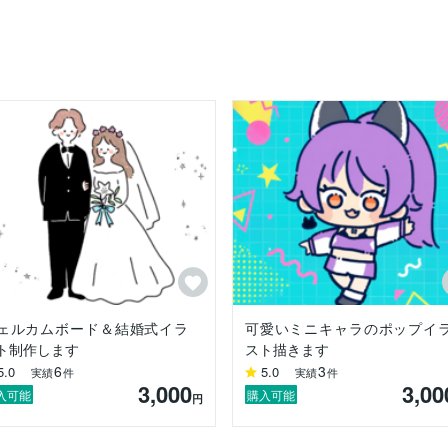
」イラスト担当

／背景／パーツ制作

デザイン・UI



フ似顔絵

ンツ制作

ェルカムボード＆結婚式イラ
可愛いミニキャラのポップイ
ト制作します
スト描きます
6
3
5.0
5.0
実績
件
実績
件
仕上がり

3,000
3,00
して飾れるデザイン

入可能
購入可能
円