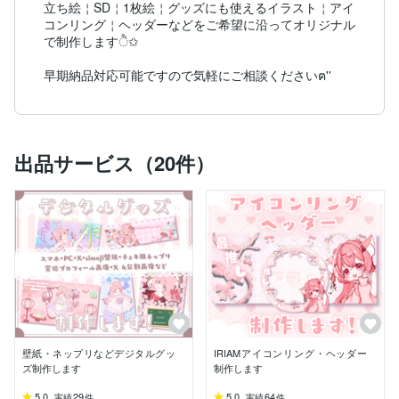
立ち絵￤SD￤1枚絵￤グッズにも使えるイラスト￤アイ
コンリング￤ヘッダーなどをご希望に沿ってオリジナル
で制作しますੈ✩

出品サービス（20件）
壁紙・ネップリなどデジタルグッ
IRIAMアイコンリング・ヘッダー
ズ制作します
制作します
5.0
29
5.0
64
実績
件
実績
件