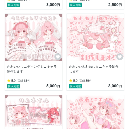
3,000
2,500
円
円
購入可能
購入可能
かわいいウエディングミニキャラ
かわいいねむねむミニキャラ制作
制作します
します
5.0
18
5.0
39
実績
件
実績
件
5,000
3,000
円
円
購入可能
購入可能