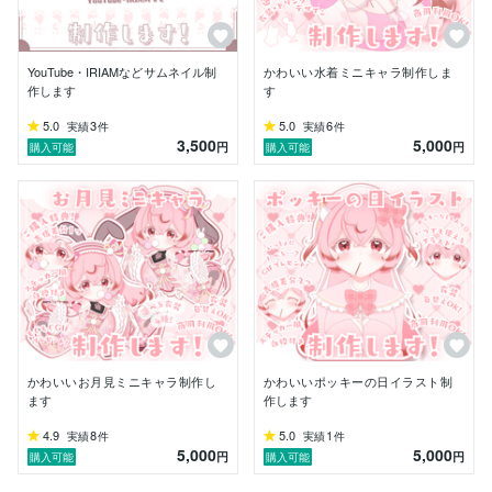
YouTube・IRIAMなどサムネイル制
かわいい水着ミニキャラ制作しま
作します
す
5.0
3
5.0
6
実績
件
実績
件
3,500
5,000
円
円
購入可能
購入可能
かわいいお月見ミニキャラ制作し
かわいいポッキーの日イラスト制
ます
作します
4.9
8
5.0
1
実績
件
実績
件
5,000
5,000
円
円
購入可能
購入可能