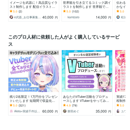
イメージを武器に！高品質なイラ
世界観を引き立てるコミック調イ
伝わる！
スト制作します 配信イラスト、
ラストを制作します 世界観で惹
かなイラ
立ち絵、キャラデザまで幅広くお
きつける、商用対応の一枚絵をご
ラシ・リー
5.0
(2)
5.0
(102)
5.0
(76
まかせください！
提供致します。
量注文実
40,000
14,000
e武器_お仕事募集中！
kamizato
松浦 
円
円
このプロ人材に依頼した人がよく購入しているサービ
ス
残り2名限定！1万円分をプレゼン
あなたのVTuber活動をプロデュ
実績170
トいたします 短期間で収益化＆
ースします VTuberをやってみた
程制作し
グッズ完売のV実績多数！！著作
い・やってみたけど伸びないとい
無制限｜
5.0
(321)
4.9
(79)
5.0
(67
権譲渡！
う方へ
安心
60,000
35,000
Akira⭐︎実績千件以上！
餅田めぐ
円
円