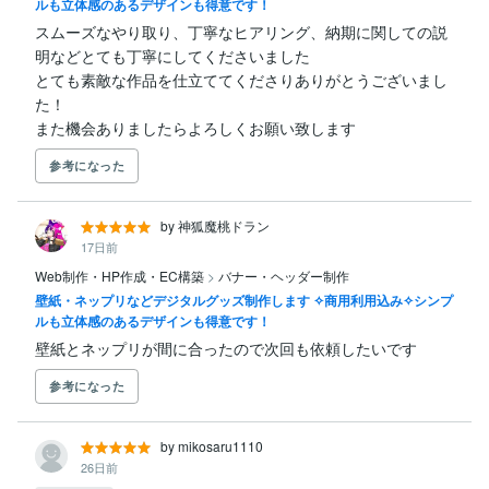
ルも立体感のあるデザインも得意です！
スムーズなやり取り、丁寧なヒアリング、納期に関しての説
明などとても丁寧にしてくださいました

とても素敵な作品を仕立ててくださりありがとうございまし
た！

また機会ありましたらよろしくお願い致します
参考になった
by 神狐魔桃ドラン
17日前
Web制作・HP作成・EC構築
>
バナー・ヘッダー制作
壁紙・ネップリなどデジタルグッズ制作します ✧商用利用込み✧シンプ
ルも立体感のあるデザインも得意です！
壁紙とネップリが間に合ったので次回も依頼したいです
参考になった
by mikosaru1110
26日前