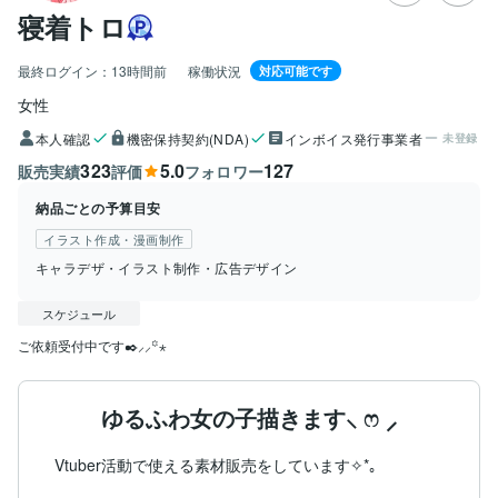
寝着トロ
最終ログイン：
13時間前
稼働状況
対応可能です
女性
本人確認
機密保持契約(NDA)
インボイス発行事業者
未登録
323
5.0
127
販売実績
評価
フォロワー
納品ごとの予算目安
イラスト作成・漫画制作
キャラデザ・イラスト制作・広告デザイン
スケジュール
ご依頼受付中です✒️⸝⸝꙳⋆
ゆるふわ女の子描きます⸜ ෆ‪ ‪⸝‍
Vtuber活動で使える素材販売をしています✧*｡
