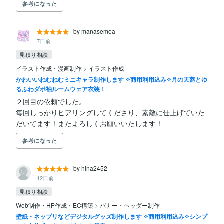
参考になった
by manasemoa
7日前
見積り相談
イラスト作成・漫画制作
>
イラスト作成
かわいいねむねむミニキャラ制作します ✧商用利用込み✧月の天蓋とゆ
るふわダボ袖ルームウェア衣装！
２回目の依頼でした。

毎回しっかりヒアリングしてくださり、素敵に仕上げていた
だいてます！またよろしくお願いいたします！
参考になった
by hina2452
12日前
見積り相談
Web制作・HP作成・EC構築
>
バナー・ヘッダー制作
壁紙・ネップリなどデジタルグッズ制作します ✧商用利用込み✧シンプ