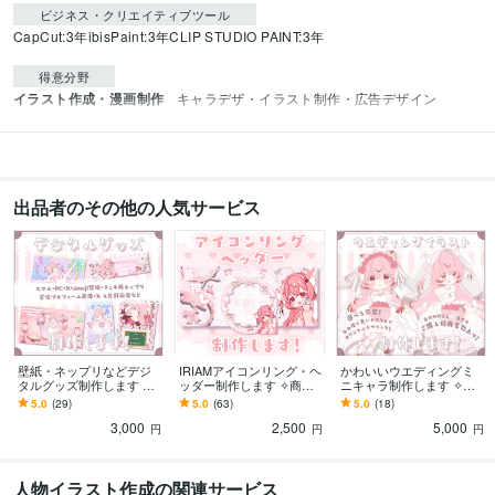
ビジネス・クリエイティブツール
CapCut:3年
ibisPaint:3年
CLIP STUDIO PAINT:3年
得意分野
イラスト作成・漫画制作
キャラデザ・イラスト制作・広告デザイン
出品者のその他の人気サービス
壁紙・ネップリなどデジ
IRIAMアイコンリング・ヘ
かわいいウエディングミ
タルグッズ制作します ✧
ッダー制作します ✧商用
ニキャラ制作します ✧商
商用利用込み✧シンプルも
利用込み✧シンプルや立体
用利用込み✧繊細でボリュ
5.0
(29)
5.0
(63)
5.0
(18)
立体感のあるデザインも
感のあるデザインが得意
ームたっぷりなカスタム
3,000
2,500
5,000
得意です！
です！
可能衣装！
円
円
円
人物イラスト作成の関連サービス