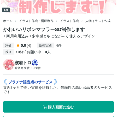
1/9
ホーム
イラスト作成・漫画制作
イラスト作成
人物イラスト作成
かわいいリボンマフラーSD制作します
✧商用利用込み✧多幸感と冬になが～く使えるデザイン！
5.0
(4)
4
件
評価
販売実績
10
枠 / お願い中：
0
人
残り
寝着トロ
総販売実績：
320件
プラチナ認定者の
サービス
直近3ヶ月で高い実績を維持した、信頼性の高い出品者のサービス
です
購入画面に進む