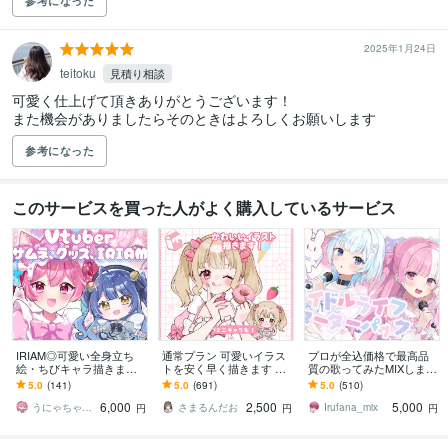
参考になった
2025年1月24日
teitoku
見積り相談
可愛く仕上げて頂きありがとうございます！

また機会がありましたらそのときはよろしくお願いします
参考になった
このサービスを買った人がよく購入しているサービス
IRIAM◎可愛い全身立ち
通常プラン 可愛いイラス
プロが全込価格で最高品
絵・ちびキャラ描きます
トを安く早く描きます 歌
質の歌ってみたMIXします
配信経験者が、デビュ
ってみた、グッズなど…
スピード納品可！音程補
5.0
(141)
5.0
(691)
5.0
(510)
ー・サムネ・グッズまで
用途に合わせた貴方だけ
正、ハモリ作成等も全込
6,000
2,500
5,000
使いやすく制作♡
のイラストを！
価格！
うにゃちゃん。
さまるんだお
Irufana_mix
円
円
円