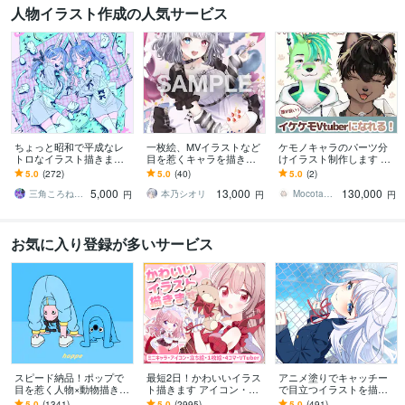
人物イラスト作成の人気サービス
ちょっと昭和で平成なレ
一枚絵、MVイラストなど
ケモノキャラのパーツ分
トロなイラスト描きます
目を惹くキャラを描きま
けイラスト制作します 顔
昭和・平成レトロ☆ネオ
す 歌ってみた、パネル開
が良いイケケモVtuberに
5.0
(272)
5.0
(40)
5.0
(2)
ン☆パステル
け、記念、サムネ、特典
なりたい方、お任せくだ
5,000
13,000
130,000
など対応中です！！
さい！
三角ころねる☆プロフ必読願います
本乃シオリ
Mocota（もこた）
円
円
円
お気に入り登録が多いサービス
スピード納品！ポップで
最短2日！かわいいイラス
アニメ塗りでキャッチー
目を惹く人物×動物描きま
ト描きます アイコン・ミ
で目立つイラストを描き
す 挿絵・動画・グッズな
ニキャラ・４コマ・立ち
ます 動画用、スチル、ア
5.0
(1341)
5.0
(2995)
5.0
(491)