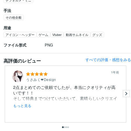
デフォルメ・ミニ
手法
その他全般
用途
アイコン・ヘッダー
ゲーム
Vtuber
動画サムネイル
グッズ
ファイル形式
PNG
すべての評価・感想をみる
高評価のレビュー
1年前
うさみく‪‪❤︎‬Design
2点まとめてのご依頼でしたが、本当にクオリティが高
いです！！
そして特典までつけていただいて、素晴らしいクリエイ
ター様で...
もっと見る