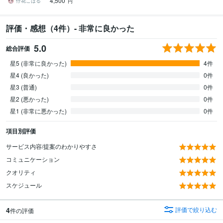
4,500
プリにもおすすめ！
仔花こはる
円
評価・感想（4件）- 非常に良かった
5.0
総合評価
星5 (非常に良かった)
4件
星4 (良かった)
0件
星3 (普通)
0件
星2 (悪かった)
0件
星1 (非常に悪かった)
0件
項目別評価
サービス内容/提案のわかりやすさ
コミュニケーション
クオリティ
スケジュール
4
評価で絞り込む
件の評価