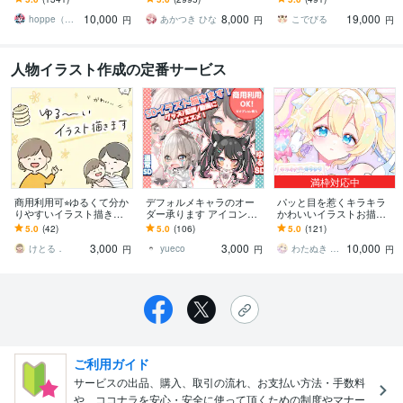
ど鮮やかな配色で個性を
絵をスピード納品しま
イコン等、目を引くイラ
10,000
8,000
19,000
出したい方へ
す！
ストをご希望の方に！
hoppe（ほっぺ）
あかつき ひな
こでびる
円
円
円
人物イラスト作成の定番サービス
満枠対応中
商用利用可⭐︎ゆるくて分か
デフォルメキャラのオー
パッと目を惹くキラキラ
りやすいイラスト描きま
ダー承ります アイコン、
かわいいイラストお描き
す 『手描き風⭐︎かわいいシ
動画素材、グッズなどに
します ˗ˏˋ企業実績多数！ˎ
5.0
(42)
5.0
(106)
5.0
(121)
ンプルイラスト！』
ご使用頂けます！
ˊ˗|サムネ|返礼品・グッズ|
3,000
3,000
10,000
1枚絵|
けとる．
yueco
わたぬき わたこ
円
円
円
ご利用ガイド
サービスの出品、購入、取引の流れ、お支払い方法・手数料
や、ココナラを安心・安全に使って頂くための制度やマナー