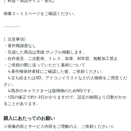
〖料金・商品サイズ・形式〗

画像２～１２ページをご確認ください。　　　　　

-----------

〖注意事項〗

・著作権譲渡なし

・完成した商品は実績,サンプル掲載します。

・自作発言、二次配布、トレス、加筆、AI学習、無断加工禁止

・ご依頼の際に送っていただく素材について

　↳著作権保持者様にご確認した後、ご依頼ください。

　↳立ち絵またはSD、アイコンイラストなどの人物画をご用意くだ
さい。

　↳既存のキャラクターは版権物のためNGです。

・1回の修正で約1‐3日かかりますので、設定の納期より日数がかか
ることがあります。
購入にあたってのお願い
☆画像内容とサービス内容をご理解の上、ご依頼ください☆
