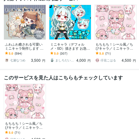
ふわふわ癒される可愛い
ミニキャラ（デフォル
もちもち！シール風／ち
ミニキャラ制作します SN
メ・SD）描きます お急ぎ
びキャラ／ミニキャラ描
Sアイコン、動画や配信
の方もご相談くださいま
きます 動画や配信、グッ
5.0
(594)
5.0
(307)
5.0
(71)
用、グッズなど様々な用
せ(別途料金は発生します)
ズ映え◎シール紙やネッ
3,500
4,000
4,500
途に❁
プリにもおすすめ！
七瀬なつめ
ましろだいふく
仔花こはる
円
円
円
このサービスを見た人はこちらもチェックしています
もちもち！シール風／ち
びキャラ／ミニキャラ描
きます 動画や配信、グッ
5.0
(71)
ズ映え◎シール紙やネッ