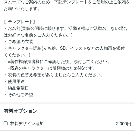
スムーズなご案内のため、下記テンプレートをご使用の上ご依頼を
お願いいたします。

〖テンプレート〗

・お名前(実績公開時に載せます。活動者様はご活動名、ない場合
はお好きな名前をご入力ください。)

・ご希望の衣装

・キャラクター詳細(立ち絵、SD、イラストなどの人物画を添付し
てください。)

　※著作権保持者様にご確認した後、添付してください。

　※既存のキャラクターは版権物のためNGです。

・衣装の色替え希望がありましたらご入力ください。

・使用用途

・納品希望日

・その他ご希望
有料オプション
＋
2,000円
衣装デザイン追加