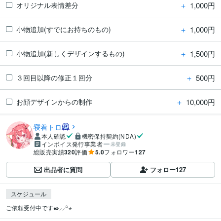
＋
1,000円
オリジナル表情差分
＋
1,000円
小物追加(すでにお持ちのもの)
＋
1,500円
小物追加(新しくデザインするもの)
＋
500円
３回目以降の修正１回分
＋
10,000円
お顔デザインからの制作
寝着トロ
本人確認
機密保持契約(NDA)
インボイス発行事業者
未登録
総販売実績
320
評価
5.0
フォロワー
127
出品者に質問
フォロー
127
スケジュール
ご依頼受付中です✒️⸝⸝꙳⋆