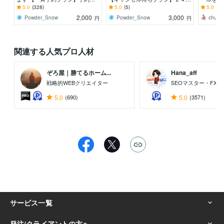
付スタート時刻ピッタリに予約し
間常に空き状態をチェックします
もっと快
5.0
(328)
5.0
(5)
5.0
(21
ます
適なプラ
2,000
3,000
Powder_Snow
Powder_Snow
chugo
円
円
関連する人気プロ人材
ぞろ屋｜勝てるホーム...
Hana_aff
戦略的WEBクリエイター
SEOマスター・FX
5.0
(690)
5.0
(3571)