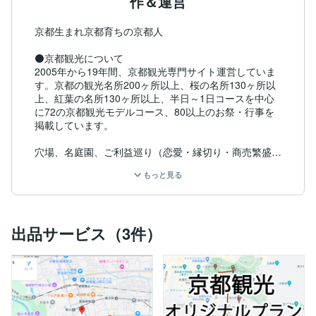
作＆運営
京都生まれ京都育ちの京都人

⚫️京都観光について

2005年から19年間、京都観光専門サイト運営していま
す。京都の観光名所200ヶ所以上、桜の名所130ヶ所以
上、紅葉の名所130ヶ所以上、半日～1日コースを中心
に72の京都観光モデルコース、80以上のお祭・行事を
掲載しています。

穴場、名庭園、ご利益巡り（恋愛・縁切り・商売繁盛な
ど）、フォトジェニックスポット、歴史など様々な切り
もっと見る
口で京都旅行プランをご提案出来ます。

⚫️WEB制作について

京都観光のWEBサイト・ブログ・英語サイト、主に3つ
出品サービス（3件）
を制作＆運営しています。Bootstrapをベースにオリジ
ナルのテーマを開発。プラグインは、必要最小限におさ
え、functionsにコードを追加してカスタマイズしてい
ます。英語サイトは、AIによる自動翻訳で作成しまし
た。

レスポンシブWebデザインですが、PC向けのデザイン