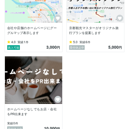
です。表示速度を上げるため、スマホ向けには表示数を
動的に減らしたり内容の一部を変更しています。PageS
peed Insightsでは、携帯電話向けパフォーマンス95、
デスクトップパフォーマンス100。（2024年1月12日現
在）SEOを重視したサイトを作っています。

会社や店舗のホームページにグー
京都観光マスターがオリジナル旅
グルマップ表示します
行プランを提案します
主に使用する言語はPHP、API（GA4のAPIで週間ラン
キングなど）を使って動的サイト作成。Google Maps A
4.0
1
5.0
6
実績
件
実績
件
3,000
5,000
PIが有料化前は、JavaScriptでカスタマイズした地図を
円
円
購入可能
受付休止中
作成。Adobe Photoshopで写真と画像加工を少し。

WordPressで作成されたサイトなら、データベースから
データの引っ越し（レンタルサーバー変更）も可能で
す。
ホームページなしでもお店・会社
をPR出来ます
0
実績
件
10,000
円
受付休止中