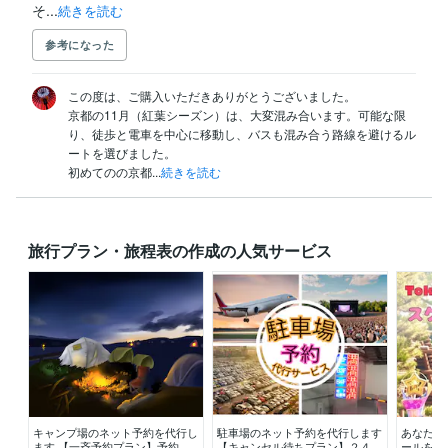
そ...
続きを読む
参考になった
この度は、ご購入いただきありがとうございました。

京都の11月（紅葉シーズン）は、大変混み合います。可能な限
り、徒歩と電車を中心に移動し、バスも混み合う路線を避けるル
ートを選びました。

初めてのの京都...
続きを読む
旅行プラン・旅程表の作成の人気サービス
キャンプ場のネット予約を代行し
駐車場のネット予約を代行します
あなた専
ます 【一斉予約プラン】予約受
【キャンセル待ちプラン】２４時
ールを作