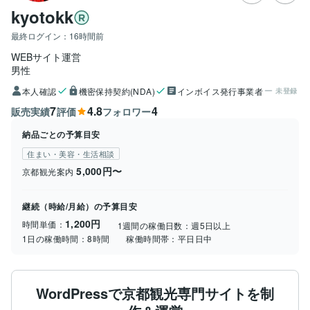
kyotokk
最終ログイン：
16時間前
WEBサイト運営
男性
本人確認
機密保持契約(NDA)
インボイス発行事業者
未登録
7
4.8
4
販売実績
評価
フォロワー
納品ごとの予算目安
住まい・美容・生活相談
5,000円〜
京都観光案内
継続（時給/月給）の予算目安
1,200円
時間単価：
1週間の稼働日数：
週5日以上
1日の稼働時間：
8時間
稼働時間帯：
平日日中
WordPressで京都観光専門サイトを制