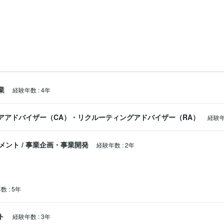
業
経験年数
:
4年
アアドバイザー（CA）・リクルーティングアドバイザー（RA）
経験
メント
/
事業企画・事業開発
経験年数
:
2年
年数
:
5年
ト
経験年数
:
3年