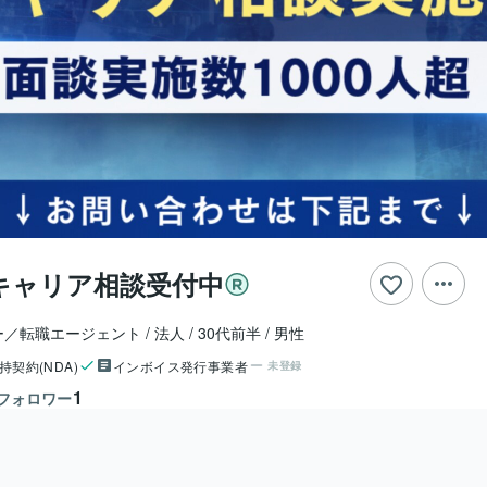
キャリア相談受付中
ー／転職エージェント
法人
30代前半
男性
持契約(NDA)
インボイス発行事業者
未登録
1
フォロワー