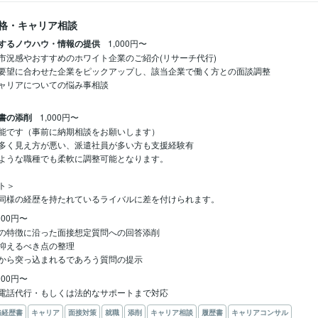
格・キャリア相談
するノウハウ・情報の提供
1,000円〜
市況感やおすすめのホワイト企業のご紹介(リサーチ代行)

要望に合わせた企業をピックアップし、該当企業で働く方との面談調整

ャリアについての悩み事相談

書の添削
1,000円〜
能です（事前に納期相談をお願いします）

多く見え方が悪い、派遣社員が多い方も支援経験有

ような職種でも柔軟に調整可能となります。

＞

同様の経歴を持たれているライバルに差を付けられます。
000円〜
の特徴に沿った面接想定質問への回答添削

抑えるべき点の整理

から突っ込まれるであろう質問の提示
000円〜
電話代行・もしくは法的なサポートまで対応
務経歴書
キャリア
面接対策
就職
添削
キャリア相談
履歴書
キャリアコンサル