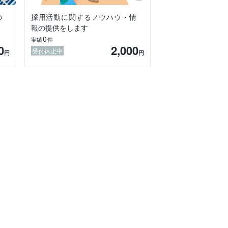
の
採用活動に関するノウハウ・情
報の提供をします
0
実績
件
0
2,000
受付休止中
円
円