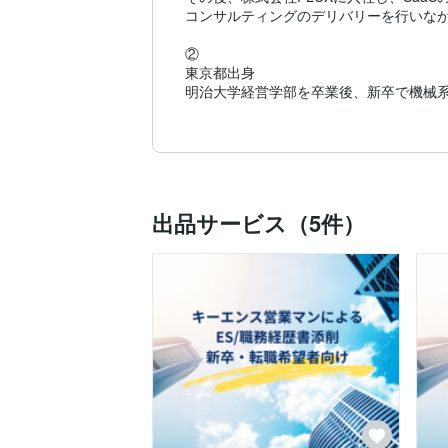
コンサルティングのデリバリーを行いなが
②

東京都出身

明治大学経営学部を卒業後、新卒で機械系専
その後、パーソルキャリア株式会社に入社
■現在

株式会社キーエンスへの新卒入社経験やS
び就職・転職支援コンサルタントとして活
長年培ってきた実体験に基づいて、応募
出品サービス（5件）
かり理解した上でのご支援を行なっており