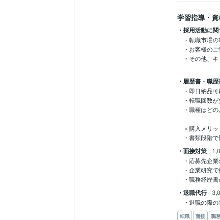
学習指導・資
・採用活動に関
・転職市場の
・お客様のご
・その他、キ
・履歴書・職歴
・即日納品可
・転職回数が
・職種はどの
＜購入メリット
・書類段階で
・面接対策
1,
・応募先企業
・企業研究で
・職務経歴書
・退職代行
3,
・退職の際の
転職
面接
職