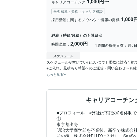
1,000円〜
キャリアコーチング
学習指導・資格・キャリア相談
1,000
採用活動に関するノウハウ・情報の提供
継続（時給/月給）の予算目安
2,000円
時間単価：
1週間の稼働日数：
週5
スケジュール
スケジュールが空いていればいつでも柔軟に対応可能で
もっと見る
キャリアコーチング
■プロフィール　※弊社は下記の2名体制で
①

東京都出身

明治大学商学部を卒業後、新卒で株式会社
その後、株式会社FLUXに入社し、Saa