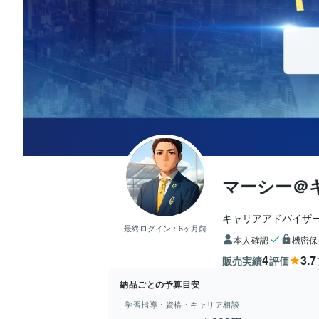
マーシー＠
キャリアアドバイザ
最終ログイン：
6ヶ月前
本人確認
機密保
4
3.7
販売実績
評価
納品ごとの予算目安
学習指導・資格・キャリア相談