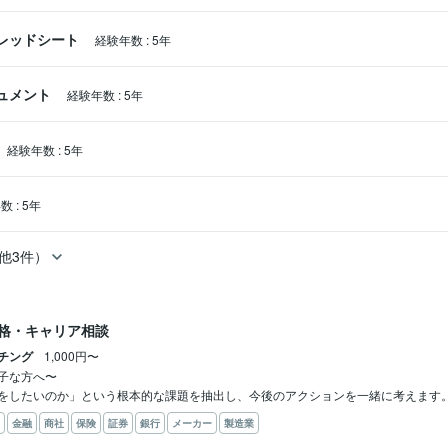
スプレッドシート
経験年数
:
5年
キュメント
経験年数
:
5年
経験年数
:
5年
年数
:
5年
他3件）
格・キャリア相談
チング
1,000円〜
子な方へ〜

をしたいのか」という根本的な課題を抽出し、今後のアクションを一緒に考えます
金融
商社
保険
証券
銀行
メーカー
製造業