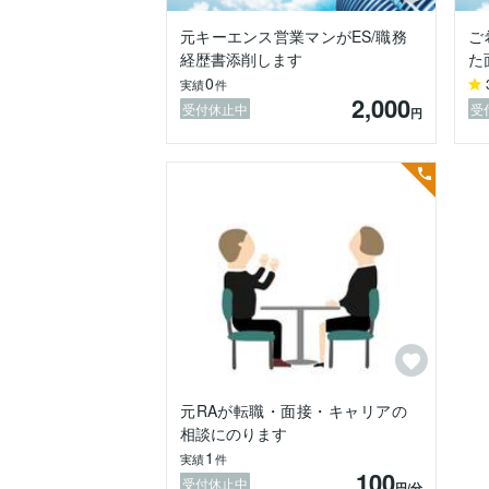
元キーエンス営業マンがES/職務
ご
経歴書添削します
た
0
実績
件
2,000
受付休止中
受
円
元RAが転職・面接・キャリアの
相談にのります
1
実績
件
100
受付休止中
円
/分