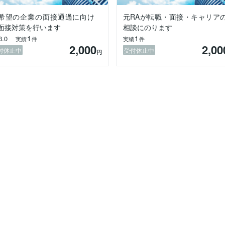
希望の企業の面接通過に向け
元RAが転職・面接・キャリア
面接対策を行います
相談にのります
1
1
3.0
実績
件
実績
件
2,000
2,00
付休止中
受付休止中
円