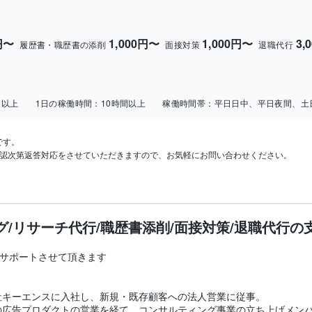
円〜
1,000円〜
1,000円〜
3,
履歴書・職歴書の添削
面接対策
退職代行
日以上
1日の稼働時間：
10時間以上
稼働時間帯：
平日日中、平日夜間、土
す。

/リサーチ代行/職歴書添削/面接対策/退職代行の
サポートさせて頂きます

キーエンスに入社し、新規・既存顧客への法人営業に従事。

Sの広告プロダクトの営業を経て、コンサルティング事業の立ち上げメンバ