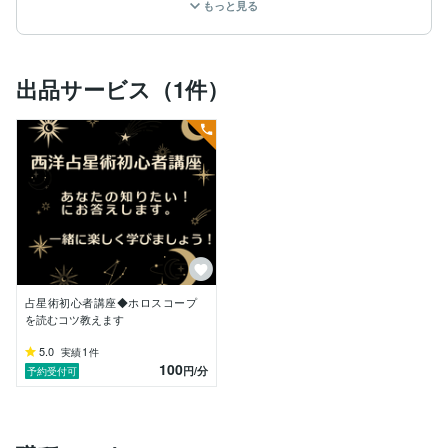
もっと見る
多くの方が、占いに「未来を言い当てるもの」というイ
メージを持っています。しかし、私が一番大切にしてい
るのは、ご自身の 「内側」と向き合っていただく こと
です。

出品サービス（1件）
なぜなら、目の前に現れる出来事や、周りの人との関係
性の多くは、あなたの内側が映し出された鏡だと感じる
からです。

・西洋占星術であなたの生まれ持った個性や才能を知
る。

・タロットカードで潜在意識の声を聞き、今向き合うべ
き課題を紐解く。

・数秘術であなたの人生のサイクルを知る。

これらは全て、あなた自身と深く対話するためのツール
です。

占星術初心者講座◆ホロスコープ
を読むコツ教えます
「どうしていつも同じパターンで失敗してしまうんだろ
う？」

5.0
1
実績
件
100
「本当にやりたいことって何だろう？」

円
/分
予約受付可
そんな問いかけに対して、星やカードはあなた自身の声
となって、静かに語りかけてくれます。

それは、自分の中に眠る答えを見つけ出す旅のようなも