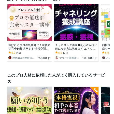
選ばれるプロの気功師に！現代気
チャネリング講座◆初心者が占い
四柱推命
功完全80技講座ます 情報空間を
師になる方法教えます エネルギ
成ツール
書き換えて気功の本質までわかる
ー伝授◆すぐに占い師としてデビ
派に対応
5.0
(42)
5.0
(21)
5.0
(86
100冊超のテキスト
ューできます☆ミ
冲等も自
75,000
100,000
現代気功⚡神念伝達師＠SHANTY巫香
マリー✨霊感霊視占い✨気持ち、復縁、複雑
円
円
このプロ人材に依頼した人がよく購入しているサービ
ス