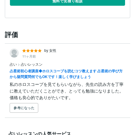
無料で見積り相談
このご縁が、あなたの人生の新しい扉を開くきっかけと
評価
by 女性
11ヶ月前
占い
>
占いレッスン
占星術初心者講座◆ホロスコープを読むコツ教えます 占星術の学び方
から疑問質問何でもOKです！楽しく学びましょう
私のホロスコープを見てもらいながら、先生の読み方を丁寧
に教えていただくことができ、とっても勉強になりました。

価格も良心的でありがたいです。
参考になった
占いレッスンの人気サービス