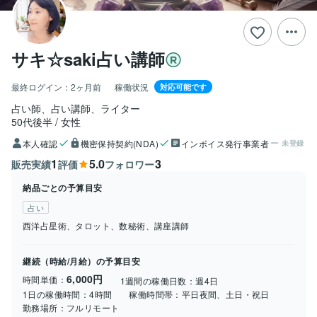
サキ☆saki占い講師
最終ログイン：
2ヶ月前
稼働状況
対応可能です
占い師、占い講師、ライター
50代後半
女性
本人確認
機密保持契約(NDA)
インボイス発行事業者
未登録
1
5.0
3
販売実績
評価
フォロワー
納品ごとの予算目安
占い
西洋占星術、タロット、数秘術、講座講師
継続（時給/月給）の予算目安
6,000円
時間単価：
1週間の稼働日数：
週4日
1日の稼働時間：
4時間
稼働時間帯：
平日夜間、土日・祝日
勤務場所：
フルリモート