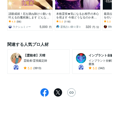
請願成就！厄を跳ね除け☆願いを
本格霊視★気になるお相手の本心
最高位魔
叶える白魔術施します どんな願
を視ます 今後どうなるのか未来
を行いま
いも叶う！！何だかよくわからな
も鑑定します★
係、仕事
4.9
(56)
5.0
(118)
5.0
(41
い不調にも☆
に至らせ
5,000
320
ラクシュミィー
霊視占い師☆澪☆
円
円
/分
関連する人気プロ人材
【霊能者】天晴
インプラント全解除創
霊能者/霊視鑑定師
インプラント全解除専
書換
5.0
(3913)
5.0
(342)