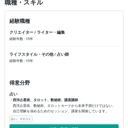
のです。

職種・スキル
◆自分を知ることで広がる世界

経験職種
自分自身を深く理解すると、驚くほど世界の見え方が変
わります。

クリエイター
/
ライター・編集
自分自身の強みや心の癖を客観的に知ることで、他者の
言動にも一喜一憂することもなくなり、自分を許すこと
経験年数
:
10年
ができれば、他者のことも許せるようになります。

ライフスタイル・その他
/
占い師
私のセッションや講座では、一方的に「こうしなさい」
と指示することはありません。

経験年数
:
10年
星やカード、数字が示すヒントを元に、あなた自身が
 『どう生きたいか』を主体的に考え、選択できる力を
育むお手伝いをしたいと思っています。

得意分野
難しい知識は必要ありません。

講座では、初心者の方でも安心して学べるよう、一つ一
占い
つ丁寧に解説していきます。

・西洋占星術、タロット、数秘術、講座講師
西洋占星術、数秘術、タロットカードから未来予測だけではない、
『自分自身という最高の羅針盤』を手に入れ、より豊か
自己理解を深めるためのセッション、講座を開催しています。
であなたらしい人生を歩んでいくために、ぜひ一緒に学
びを深めていきましょう！

占い、マスコミ