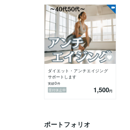
・ただ優しく話を聞いてほしい

・心を軽くしたい

◆私がお約束すること

・否定しません

・頭ごなしにアドバイスしません

・秘密は厳守します

ダイエット・アンチエイジング
・あなたのペースを大切にします

サポートします
0
小さな悩みでも大丈夫です。

実績
件
1,500
受付休止中
円
嬉しかったこと、悲しかったこと、願って
どんなことでも安心してお話しください

あなたのお話を心を込めてお聞きします
ポートフォリオ