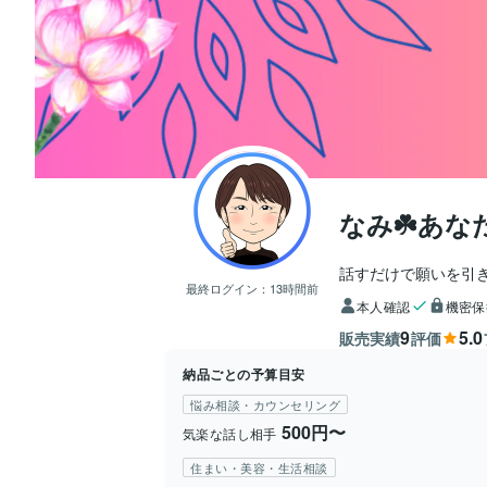
なみ☘️あ
話すだけで願いを引
最終ログイン：
13時間前
本人確認
機密保
9
5.0
販売実績
評価
納品ごとの予算目安
悩み相談・カウンセリング
500円〜
気楽な話し相手
住まい・美容・生活相談