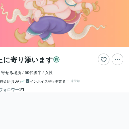
なたに寄り添います
き寄せる場所
50代後半
女性
持契約(NDA)
インボイス発行事業者
未登録
21
フォロワー