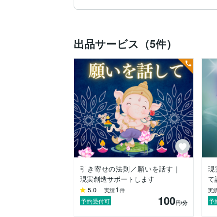
「気持ちが軽くなった」

と言っていただくことが多く、現在はココ
出品サービス（5件）
私は引き寄せの法則、潜在意識、現実創造、
ただ、私の相談サービスは「教える場所」
あなたの思いや悩み、願いを安心して話せ
誰にも言えない不安やモヤモヤを言葉にす
引き寄せの話をしたい方も、人生相談をし
◆こんな方におすすめ

・引き寄せや潜在意識の話ができる相手が
引き寄せの法則／願いを話す｜
現
・願いがなかなか叶わず悩んでいる

現実創造サポートします
て
1
5.0
実績
件
実
・気持ちを整理したい

100
予約受付可
予
円
/分
・誰にも言えない悩みがある
