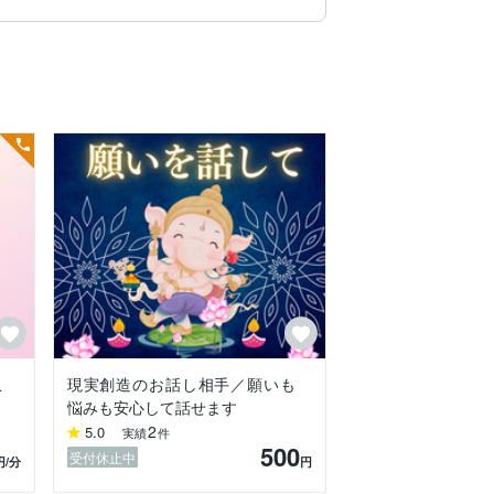
ます。

こ
現実創造のお話し相手／願いも
悩みも安心して話せます
2
5.0
実績
件
500
受付休止中
円
/分
円