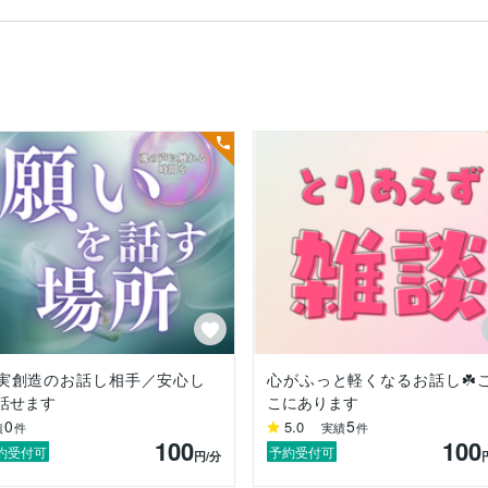
ナラで電話相談やチャット相談を行っています。

波動などの学びが好きで、日々実践しながらYouTubeでも発信してい
ではありません。

る場所です。

ることで、気持ちが整理され、心が軽くなることがあります。

たい方も、ただ誰かに話を聞いてほしい方も大歓迎です。

ほしい

実創造のお話し相手／安心し
心がふっと軽くなるお話し☘️
話せます
こにあります
0
5
5.0
績
件
実績
件
100
100
約受付可
予約受付可
円
/分