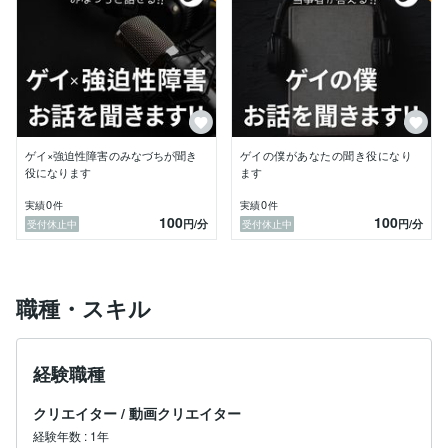
ゲイ×強迫性障害のみなづちが聞き
ゲイの僕があなたの聞き役になり
役になります
ます
0
0
実績
件
実績
件
100
100
円
/分
円
/分
受付休止中
受付休止中
職種・スキル
経験職種
クリエイター
/
動画クリエイター
経験年数
:
1年