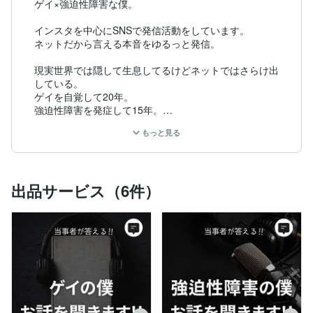
ゲイ×強迫性障害な僕。

インスタを中心にSNSで発信活動をしています。

ネットだから言える本音をゆるっと発信。

現実世界では隠して生息してるけどネットではさらけ出
している。

ゲイを自覚して20年。

強迫性障害を発症して15年。

もっと見る
ゲイや強迫性障害のことに関してサポートします。

そんな僕がお役に立てることがあれば嬉しいです！
出品サービス（6件）