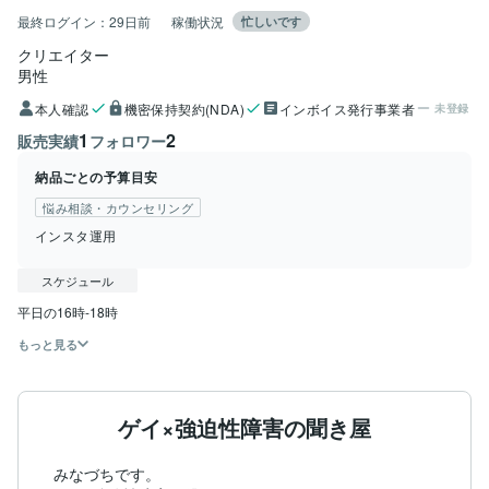
最終ログイン：
29日前
稼働状況
忙しいです
クリエイター
男性
本人確認
機密保持契約(NDA)
インボイス発行事業者
未登録
1
2
販売実績
フォロワー
納品ごとの予算目安
悩み相談・カウンセリング
インスタ運用
スケジュール
平日の16時-18時
もっと見る
ゲイ×強迫性障害の聞き屋
みなづちです。
