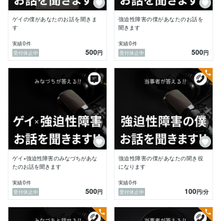
ゲイの僕があなたのお話を聞きま
強迫性障害の僕があなたのお話を
す
聞きます
0
0
実績
件
実績
件
500
500
円
円
受付休止中
受付休止中
ゲイ×強迫性障害のみなづちがあな
強迫性障害の僕があなたの聞き役
たのお話を聞きます
になります
0
0
実績
件
実績
件
500
100
円
円
/分
受付休止中
受付休止中