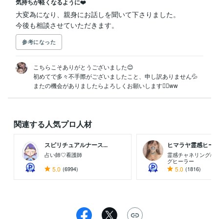
気持ちが軽くなるように❤️
大変為になり、親身にお話しを聞いて下さりました。

今後も相談させていただきます。
参考になった
こちらこそありがとうございました😊

初めてで多々不手際がございましたこと、申し訳ありません💦

またの機会がありましたらよろしくお願いします🙇‍♀️ww
関連する人気プロ人材
スピリチュアルナース...
ヒマラヤ霊感ヒーラー
占い師♡看護師
霊感チャネリング/カ
グヒーラー
5.0
(6994)
5.0
(1816)