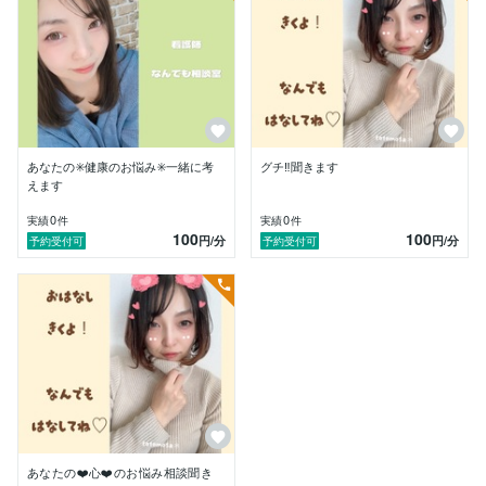
あなたの✳️健康のお悩み✳️一緒に考
グチ‼️聞きます
えます
0
0
実績
件
実績
件
100
100
円
/分
円
/分
予約受付可
予約受付可
あなたの❤️心❤️のお悩み相談聞き