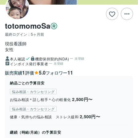
totomomoSa
最終ログイン：
5ヶ月前
現役看護師
女性
本人確認
機密保持契約(NDA)
未登録
インボイス発行事業者
未登録
1
5.0
11
販売実績
評価
フォロワー
納品ごとの予算目安
悩み相談・カウンセリング
2,500円〜
お悩み相談＊話し相手＊心の軽量化
悩み相談・カウンセリング
2,500円〜
健康・気持ちの悩み相談 ストレス緩和
継続（時給/月給）の予算目安