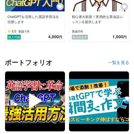
ChatGPTを活用した英語学習法を
初心者大歓迎！実用的な英会話レ
伝授します
ッスンを提供します
5.0
1
0
実績
件
実績
件
4,000
1,000
円
円
購入可能
受付休止中
ポートフォリオ
一覧を見る