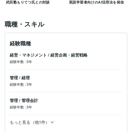
武田塾もりてつ氏との対談
英語学習者向けのAI活用法を発信
職種・スキル
経験職種
経営・マネジメント
/
経営企画・経営戦略
経験年数
:
3年
管理
/
経理
経験年数
:
3年
管理
/
管理会計
経験年数
:
3年
もっと見る（他1件）