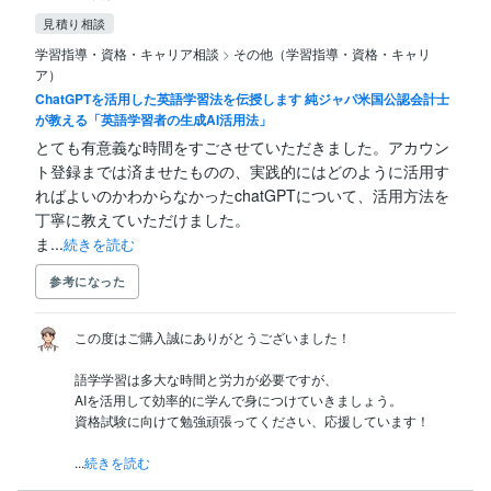
見積り相談
学習指導・資格・キャリア相談
>
その他（学習指導・資格・キャリ
ア）
ChatGPTを活用した英語学習法を伝授します 純ジャパ米国公認会計士
が教える「英語学習者の生成AI活用法」
とても有意義な時間をすごさせていただきました。アカウン
ト登録までは済ませたものの、実践的にはどのように活用す
ればよいのかわからなかったchatGPTについて、活用方法を
丁寧に教えていただけました。

ま...
続きを読む
参考になった
この度はご購入誠にありがとうございました！

語学学習は多大な時間と労力が必要ですが、

AIを活用して効率的に学んで身につけていきましょう。

資格試験に向けて勉強頑張ってください、応援しています！

...
続きを読む