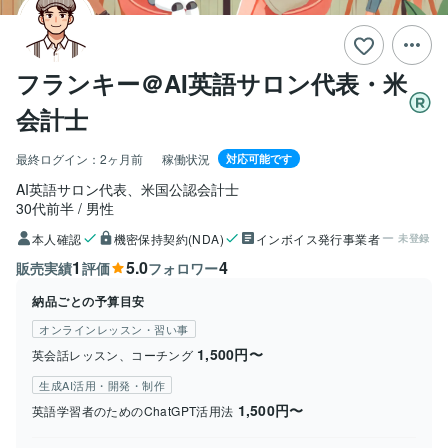
フランキー＠AI英語サロン代表・米
会計士
最終ログイン：
2ヶ月前
稼働状況
対応可能です
AI英語サロン代表、米国公認会計士
30代前半
男性
本人確認
機密保持契約(NDA)
インボイス発行事業者
未登録
1
5.0
4
販売実績
評価
フォロワー
納品ごとの予算目安
オンラインレッスン・習い事
1,500円〜
英会話レッスン、コーチング
生成AI活用・開発・制作
1,500円〜
英語学習者のためのChatGPT活用法