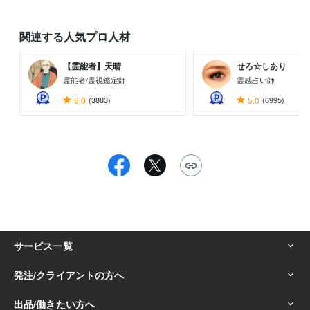
関連する人気プロ人材
【霊能者】天晴
せろ☆しあり
霊能者/霊視鑑定師
霊感占い師
5.0
(3883)
5.0
(6995)