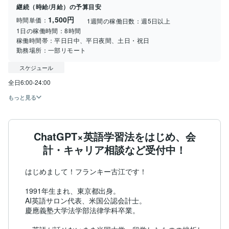
継続（時給/月給）の予算目安
1,500円
時間単価：
1週間の稼働日数：
週5日以上
1日の稼働時間：
8時間
稼働時間帯：
平日日中、平日夜間、土日・祝日
勤務場所：
一部リモート
スケジュール
全日6:00‐24:00
もっと見る
ChatGPT×英語学習法をはじめ、会
計・キャリア相談など受付中！
はじめまして！フランキー古江です！

1991年生まれ、東京都出身。

AI英語サロン代表、米国公認会計士。

慶應義塾大学法学部法律学科卒業。
