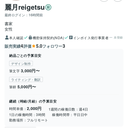
麗月reigetsu
最終ログイン：
16時間前
書家
女性
本人確認
機密保持契約(NDA)
インボイス発行事業者
未登録
4
5.0
3
販売実績
評価
フォロワー
納品ごとの予算目安
デザイン制作
3,000円〜
筆文字
ライティング・翻訳
5,000円〜
筆耕
継続（時給/月給）の予算目安
2,000円
時間単価：
1週間の稼働日数：
週4日
1日の稼働時間：
3時間
稼働時間帯：
平日日中
勤務場所：
フルリモート