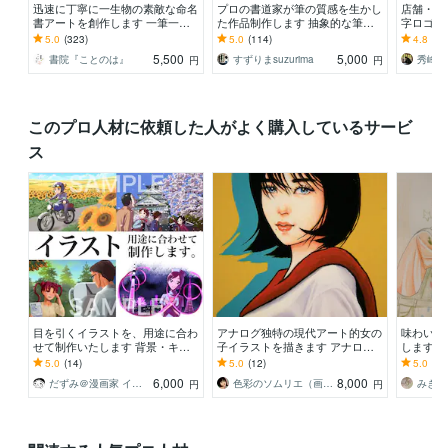
迅速に丁寧に一生物の素敵な命名
プロの書道家が筆の質感を生かし
店舗・ブ
書アートを創作します 一筆一筆
た作品制作します 抽象的な筆文
字ロゴを
に心を込めた手書き毛筆の魅力を
字から多様な書体に対応します。
簾・商品
5.0
(323)
5.0
(114)
4.8
(20
お子様のお誕生の記念に
墨絵ご希望の方も。
対応〜
5,500
5,000
書院『ことのは』
すずりまsuzurima
円
円
このプロ人材に依頼した人がよく購入しているサービ
ス
目を引くイラストを、用途に合わ
アナログ独特の現代アート的女の
味わいの
せて制作いたします 背景・キャ
子イラストを描きます アナログ
します 
ラクター・カラー・モノクロなん
感のあるアイコンや似顔絵をご希
絵、イン
5.0
(14)
5.0
(12)
5.0
(7)
でもご相談ください
望の方への特別版です
ラスト
6,000
8,000
だずみ＠漫画家 イラストレーター
色彩のソムリエ（画家）
みきや
円
円