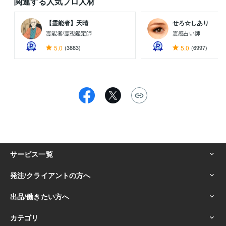
関連する人気プロ人材
【霊能者】天晴
せろ☆しあり
霊能者/霊視鑑定師
霊感占い師
5.0
(3883)
5.0
(6997)