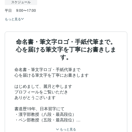
スケジュール
平日     9:00〜17:00
もっと見る
命名書・筆文字ロゴ・手紙代筆まで。
心を届ける筆文字を丁寧にお書きしま
す。
命名書・筆文字ロゴ・手紙代筆まで

心を届ける筆文字を丁寧にお書きします

はじめまして、麗月と申します

プロフィールをご覧いただき

ありがとうございます

書道歴19年、日本習字にて

・漢字部教授（八段・最高段位）

・ペン部教授（五段・最高段位）

の資格を取得しております

もっと見る
令和4年4月より習字教室を開講し
