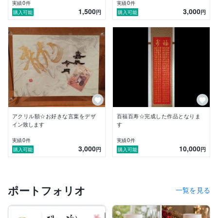
0
0
実績
件
実績
件
1,500
3,000
円
円
購入可能
購入可能
━━━━━━━━━━━━━━━━━━━━

▼ 文字の向こう側にある想いを届けたい

━━━━━━━━━━━━━━━━━━━━

私自身、三児の母として子育てをする中で

名前に込められた願いや

手書きの文字が持つ温もりを

改めて感じる機会が増えました

名前は

親御さんからお子さまへの最初の贈り物

手紙は

アクリル額☆お好きな言葉をデザ
百福百寿☆完成した作品となりま
相手を想う気持ちをまっすぐに届けるもの

イン致します
す
そしてロゴは

夢や挑戦、事業の象徴となるもの

0
0
実績
件
実績
件
3,000
10,000
円
円
購入可能
購入可能
ただ綺麗な文字を書くのではなく

その人の想いまで届けられる作品を

お届けしたい

それが私の仕事に対する一番の想いです

ポートフォリオ
一覧を見る
ご依頼いただいたご縁を大切に

一件一件誠実に対応させていただきます
