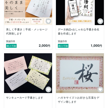
丁寧に対応いたします

━━━━━━━━━━━━━━━━━━━━

▼ 制作において大切にしている3つのこと

━━━━━━━━━━━━━━━━━━━━

①【想いを丁寧に汲み取ること】

文字に込められた意味や願いは

美しく手書き｜手紙・メッセージ
データ納品⭐︎おしゃれな手書き命名
一人ひとり異なります

代筆致します
書を作成します
ご依頼内容だけでなく

0
0
実績
件
実績
件
その背景にあるコンセプトや想いに

2,000
1,000
円
円
購入可能
購入可能
耳を傾けながら制作いたします。

②【一文字一文字を丁寧に書くこと】

筆文字には、機械フォントにはない

線の強弱、かすれ、温かみ、力強さ

があります

一枚一枚に魂を込め

データ化した際にも最も美しく映えるよう

仕上げています

③【誠実で分かりやすい対応】

お直しのやり取りや

サンキューカード手書きします
ハガキサイズ☆お好きな言葉をデ
納品データの形式（PNG/JPG等）についても

ザイン致します
専門用語を使わず丁寧にご案内いたします
