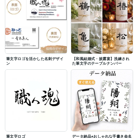
「4文字の店名だけど基本料金で足りる？」

といった

ご購入前の簡単なご質問・ご相談だけでも

大歓迎です！

メッセージや「見積り相談」から

まずはお気軽にお問い合わせください

大切な想いを文字に託すお手伝いが

できましたら幸いです

筆文字ロゴを活かした名刺デザイ
【和風結婚式・披露宴】洗練され
ン
た筆文字のテーブルナンバー
筆文字ロゴ
データ納品⭐︎おしゃれな手書き命名