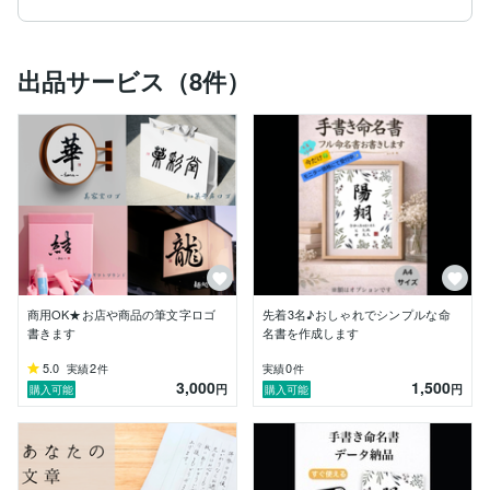
子供から大人まで幅広く

書道指導を行っております

出品サービス（8件）
確かな技術を活かし

大切な記念品からビジネス用ロゴまで

唯一無二の筆文字デザインを

制作いたします

━━━━━━━━━━━━━━━━━━━━

▼ 承っているご依頼内容

━━━━━━━━━━━━━━━━━━━━

・筆文字ロゴ

 （店舗看板、商品パッケージ、

    ブランドロゴ、名刺、SNSアイコン等）

・命名書（大色紙、インテリア書）

商用OK★お店や商品の筆文字ロゴ
先着3名♪おしゃれでシンプルな命
・手紙代筆、謝辞、目録、のし袋、

書きます
名書を作成します
   宛名書きなど

5.0
2
0
実績
件
実績
件
3,000
1,500
「お店の想いが伝わるロゴが欲しい」

円
円
購入可能
購入可能
「大切な名前を素敵な形で残したい」

そんな想いに寄り添い

初めての方でも安心して

データ形式やデザインの相談ができるよう
