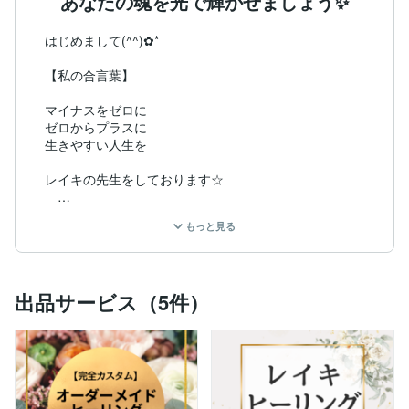
あなたの魂を光で輝かせましょう✨
はじめまして(^^)✿*

【私の合言葉】 

マイナスをゼロに

ゼロからプラスに

生きやすい人生を

レイキの先生をしております☆

【取得資格】

もっと見る
♦︎臼井レイキティーチャー

♢除霊浄化浄霊ヒーリング

♦︎潜在意識書換えヒーリング

♢魔界斬りヒーリング

出品サービス（5件）
♦︎カルナレイキ®︎マスター

♢ライタリアン™️レイキ

♦︎各種エネルギーワーク

スピリチュアルと潜在意識を活用して

自分らしく生きるために探求しています☆
