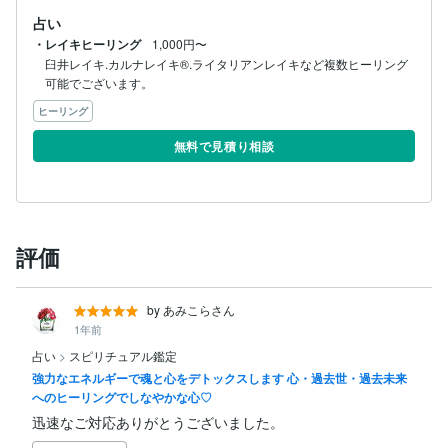
占い
・レイキヒーリング
1,000円〜
臼井レイキ.カルナレイキ®︎.ライタリアンレイキなど複数ヒーリング
可能でございます。
ヒーリング
無料で見積り相談
評価
by あみこらさん
1年前
占い
>
スピリチュアル鑑定
強力なエネルギーで魂と心をデトックスします 心・過去世・過去未来
へのヒーリングでしなやかな心♡
迅速なご対応ありがとうございました。