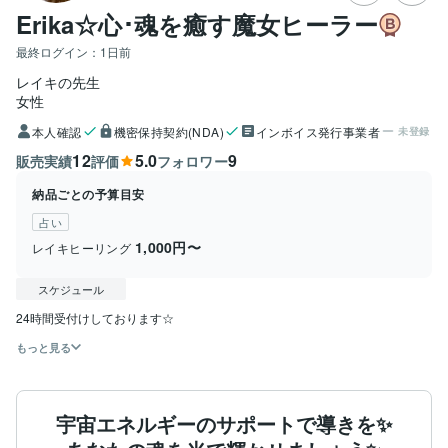
Erika☆心･魂を癒す魔女ヒーラー
最終ログイン：
1日前
レイキの先生
女性
本人確認
機密保持契約(NDA)
インボイス発行事業者
未登録
12
5.0
9
販売実績
評価
フォロワー
納品ごとの予算目安
占い
1,000円〜
レイキヒーリング
スケジュール
24時間受付けしております☆
もっと見る
宇宙エネルギーのサポートで導きを✨