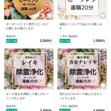
昔は、メンヘラの恋愛依存体質でしたが

レイキとの出会いでで人生が変容しました！

オーダーメイド☆貴方にピッタリ
遠隔ヒーリングであなたを癒しま
の癒しをお届けします
す
必要としている方にお届けするのが、

私の使命です(^^)

0
5.0
8
実績
件
実績
件
3,500
1,500
円
円
購入可能
購入可能
みなさまの、光になれたら幸いです♡

※同業者様もヒーリング可能ですが、

オーラ体を大掃除して癒しのヒー
強力なエネルギーで魂と心をデト
リングをします
ックスします
0
5.0
3
実績
件
実績
件
2,000
2,000
円
円
購入可能
購入可能