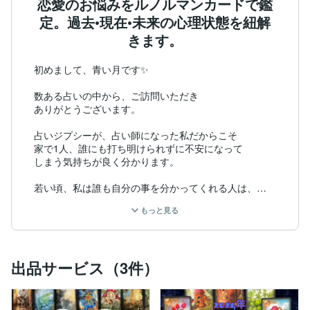
恋愛のお悩みをルノルマンカードで鑑
定。過去•現在•未来の心理状態を紐解
きます。
初めまして、青い月です✨

数ある占いの中から、ご訪問いただき

ありがとうございます。

占いジプシーが、占い師になった私だからこそ

家で1人、誰にも打ち明けられずに不安になって

しまう気持ちが良く分かります。

若い頃、私は誰も自分の事を分かってくれる人は、

いないと思っていました。

もっと見る
でもそれは、自分なりの言葉でもよいから相手に

伝えるという事をしなかったからです。

出品サービス（3件）
ある時

✼••┈┈┈┈┈┈••✼✼••┈┈┈┈┈┈••✼

『100年経っても分かってもらえないよ！』
