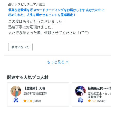
占い
>
スピリチュアル鑑定
最高な恋愛運を呼ぶカードリーディングをお届けします あなたの中に
秘められた、人生を輝かせるヒントを霊感鑑定！
この度はありがとうございました！

迅速丁寧に対応頂けました。

参考になった
もっと見る
関連する人気プロ人材
【霊能者】天晴
新施術公開→≪相手意
霊能者/霊視鑑定師
霊視鑑定士・占い師
波動修正士
5.0
(3883)
5.0
(6152)