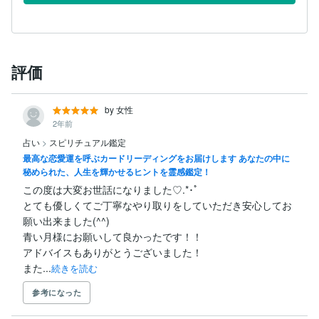
評価
by 女性
2年前
占い
>
スピリチュアル鑑定
最高な恋愛運を呼ぶカードリーディングをお届けします あなたの中に
秘められた、人生を輝かせるヒントを霊感鑑定！
この度は大変お世話になりました♡.*･ﾟ

とても優しくてご丁寧なやり取りをしていただき安心してお
願い出来ました(^^)

青い月様にお願いして良かったです！！

アドバイスもありがとうございました！

また...
続きを読む
参考になった