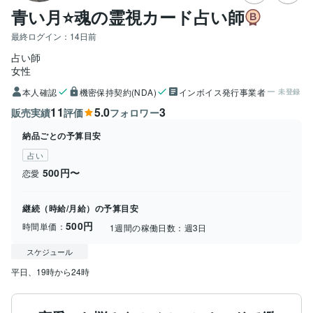
青い月⭐️魂の霊視カード占い師
最終ログイン：
14日前
占い師
女性
本人確認
機密保持契約(NDA)
インボイス発行事業者
未登録
11
5.0
3
販売実績
評価
フォロワー
納品ごとの予算目安
占い
500円〜
恋愛
継続（時給/月給）の予算目安
500円
時間単価：
1週間の稼働日数：
週3日
スケジュール
平日、19時から24時