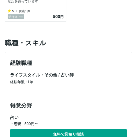
　⭐️ルノルマンカードの3大得意な事⭐️

なたを待っています
5.0
1
実績
件
①  現在の自分の状態はどうなのか？

500
円
受付休止中
　　自分でも気づいていなかった事を教えてくれる。

②  周りの人との関係性・立ち位置を教えてくれる。

職種・スキル
③  幸せになる為の、キーワードを教えてくれる。

占いは、魔法ではありません。

経験職種
幸せに生きていく為の道先案内人です。

ライフスタイル・その他
/
占い師
あなたが、人生に迷ったり立ち止まってしまったら、

私が一緒に寄り添い、光が見える未来へとガイドしま
経験年数
:
1年
す。

自分自身の可能性に気づいて、より自分らしく

得意分野
生きられるお手伝いをします。
占い
・恋愛
500円〜
無料で見積り相談