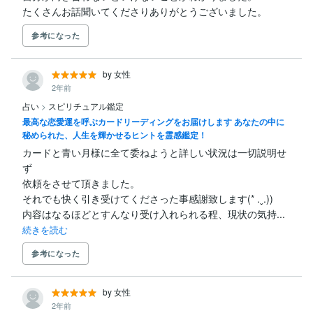
たくさんお話聞いてくださりありがとうございました。
参考になった
by 女性
2年前
占い
>
スピリチュアル鑑定
最高な恋愛運を呼ぶカードリーディングをお届けします あなたの中に
秘められた、人生を輝かせるヒントを霊感鑑定！
カードと青い月様に全て委ねようと詳しい状況は一切説明せ
ず

依頼をさせて頂きました。

それでも快く引き受けてくださった事感謝致します(* .ˬ.))

内容はなるほどとすんなり受け入れられる程、現状の気持...
続きを読む
参考になった
by 女性
2年前