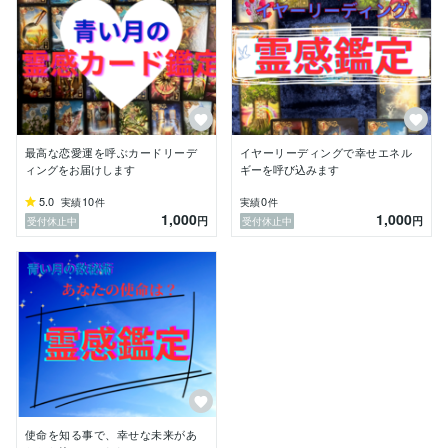
✼••┈┈┈┈┈┈••✼✼••┈┈┈┈┈┈••✼

と言う声が聞こえてきました。

心の中の声でした。

それからは、出来る限り自分の気持ちを相手に

伝えたり、行動する様に心がけています。

最高な恋愛運を呼ぶカードリーデ
イヤーリーディングで幸せエネル
ィングをお届けします
ギーを呼び込みます
大事な事は、自分の気持ちに正直に生きる事。

5.0
10
0
実績
件
実績
件
1,000
1,000
✼••┈┈┈┈┈┈••✼✼••┈┈┈┈┈┈••✼

円
円
受付休止中
受付休止中
自分の人生の舵は、自分でとる‼️

✼••┈┈┈┈┈┈••✼✼••┈┈┈┈┈┈••✼

そうすれば、「あの時に、ああすれば良かった」

と言う、後悔は無くなっていきます。

でも、これが1番難しいですし、人は不安が故に

少し先の自分が知りたくなります。

そんな時こそ、ルノルマンカードがヒントを教えてくれ
ます。

使命を知る事で、幸せな未来があ