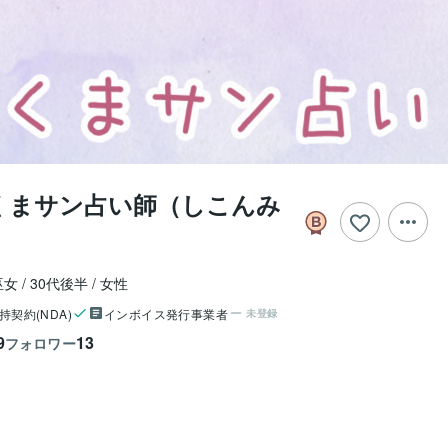
くまサン占い師（しこんみ
巫女
30代後半
女性
持契約(NDA)
インボイス発行事業者
未登録
9
13
フォロワー