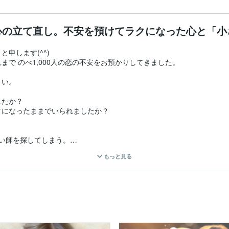
心の立て直し。不安を預けてラクになった心と「小
します(^^)

で のべ1,000人の恋の不安をお預かりしてきました。

い。

たか？

になったままでいられましたか？

い師を探してしまう。

もっと見る
外れたことでもありません。

です。

はなく、



この繰り返しを毎日見てきました。
