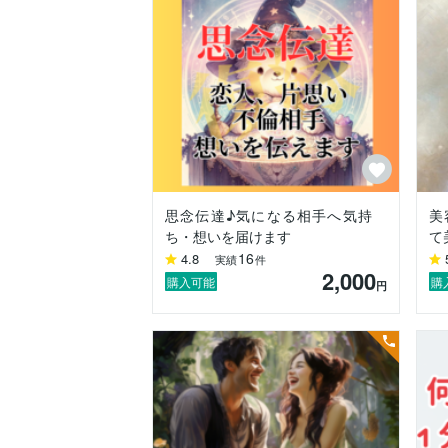
でも、たくさんの恋を見てきて、こうも言
復縁がうまくいく人は、先に「心」を立て
心が立て直った人から、現実が動き出しま
なぜ言い切れるのか。私自身がそうだった
私は新卒から派遣社員として働き、職場の
暴飲暴食で心も体もボロボロになり、つい
そんなとき出会った占い師さんに、こう言
思念伝達♪気になる相手へ気持
美
「もう耐えなくても大丈夫だよ。心が第一
ち・想いを届けます
て
16
4.8
実績
件
私はその言葉で、初めて自分を許せました
2,000
そして心が立ち直ったら、現実のほうが勝
購入可能
購
円
翌月には仕事を辞めることができ、自分の
「今度は私が誰かの心を立て直す側になり
資格を5つ取得して、占い師になりました。
だから私の鑑定は、視えたことをお伝えし
すべての鑑定を、

①視えたこと（彼の本音・ふたりの現状）