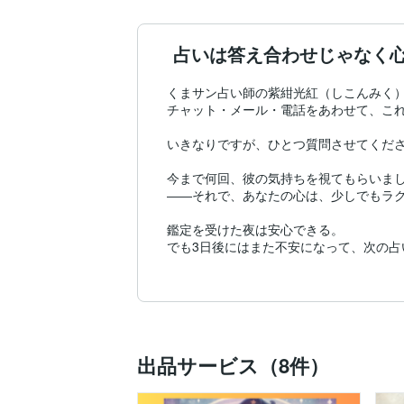
占いは答え合わせじゃなく
くまサン占い師の紫紺光紅（しこんみく）と申
チャット・メール・電話をあわせて、これま
いきなりですが、ひとつ質問させてくださ
今まで何回、彼の気持ちを視てもらいまし
――それで、あなたの心は、少しでもラク
鑑定を受けた夜は安心できる。

でも3日後にはまた不安になって、次の占
もしそうなら、原因はあなたでも、占いが
占いを「答え合わせ」にする使い方のせい
当たった、外れた、脈がある、ない。

答え合わせを繰り返すほど、彼との距離で
出品サービス（8件）
不安と占いの距離だけが縮まっていく――
私は占いの現場に立ち続ける人間として、