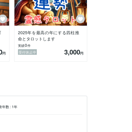
可
2025年を最高の年にする四柱推
命とタロットします
0
実績
件
0
3,000
受付休止中
円
円
験年数
:
1年