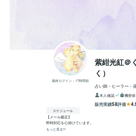
紫紺光紅＠
く）
最終ログイン：
17時間前
占い師・ヒーラー・
本人確認
機密保
58
4.
販売実績
評価
スケジュール
【メール鑑定】

もっと見る