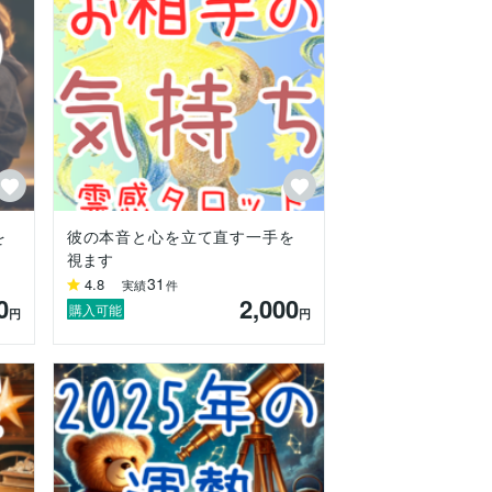
を
彼の本音と心を立て直す一手を
視ます
31
4.8
実績
件
0
2,000
購入可能
円
円