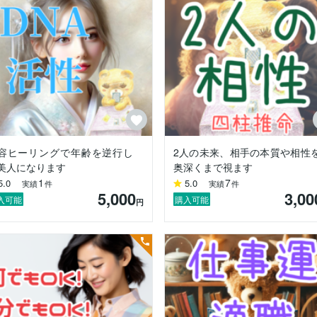
えます。

直した人です。

す。

からです。

イジメで転々とし、

に「うつ」と診断されました。

われたんです。

容ヒーリングで年齢を逆行し
2人の未来、相手の本質や相性
だからね」

美人になります
奥深くまで視ます
1
7
5.0
5.0
実績
件
実績
件
。

5,000
3,00
手に動き出したんです。

入可能
購入可能
円
気持ちを第一にする生活へ。

たい」と占いを学び、



て終わりにしません。


