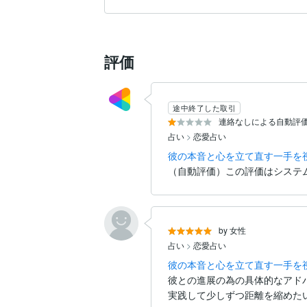
あなたの恋が、心から立て直っていきま
評価
途中終了した取引
連絡なしによる自動評
占い
>
恋愛占い
彼の本音と心を立て直す一手を
（自動評価）この評価はシステ
by 女性
占い
>
恋愛占い
彼の本音と心を立て直す一手を
彼との進展の為の具体的なアド
実践して少しずつ距離を縮めた