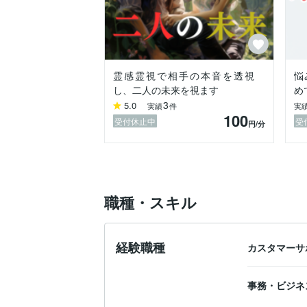
②それが意味すること

③今週の「心の一手」

の3つセットでお渡しします。

「心の一手」は、彼に連絡するような大き
霊感霊視で相手の本音を透視
悩
「今週は彼のSNSを見ない」

し、二人の未来を視ます
め
「自分を責める言葉をひとつやめる」

3
5.0
そんな小さなことから、心は立て直ってい
実績
件
実
100
受付休止中
受
円
/分
実際に鑑定を受けた方からは、

「具体的なアドバイスをもらえたので、実
「自分軸に戻れました。彼のためにも自分
という、心が動き出した言葉をたくさんい
職種・スキル
ちなみに、なぜ占い師なのに「くま」なの
くまサンは、神棚じゃなくて、ぬいぐるみ
特別な日に拝みに来る場所じゃなく、

不安な夜に、いつでも抱えていい存在。

経験職種
カスタマーサ
そんな占いでありたいという意味を込めて
不安な夜は、遠慮なく預けに来てください
事務・ビジネ
そのかわり帰るときは、少しラクになった
小さな「心の一手」を持って帰ってもらい