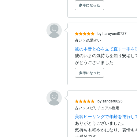
参考になった
by haruyumi0727
占い
>
恋愛占い
彼の本音と心を立て直す一手を
彼のいまの気持ちを知り安堵し
がとうございました
参考になった
by sander0625
占い
>
スピリチュアル鑑定
美容ヒーリングで年齢を逆行し
ありがとうございました。

気持ちも軽やかになり、表情も
大満足です。