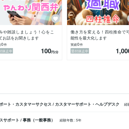
な行動じゃなくて大丈夫。

みや雑談しましょう！心をこ
働き方を変える！四柱推命で
てお話をお聞きします
能性を最大化します
0
0
きます。

績
件
実績
件
100
1,00
付休止中
受付休止中
円
/分
践して距離を縮めます」

に集中します」

ただいています。

かというと――

だからです。

ポート・カスタマーサクセス
/
カスタマーサポート・ヘルプデスク
経
います。

。

スサポート
/
事務（一般事務）
経験年数
:
5年
心と、

ます。
