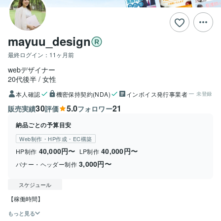
mayuu_design
最終ログイン：
11ヶ月前
webデザイナー
20代後半
女性
本人確認
機密保持契約(NDA)
インボイス発行事業者
未登録
30
5.0
21
販売実績
評価
フォロワー
納品ごとの予算目安
Web制作・HP作成・EC構築
40,000円〜
40,000円〜
HP制作
LP制作
3,000円〜
バナー・ヘッダー制作
スケジュール
もっと見る