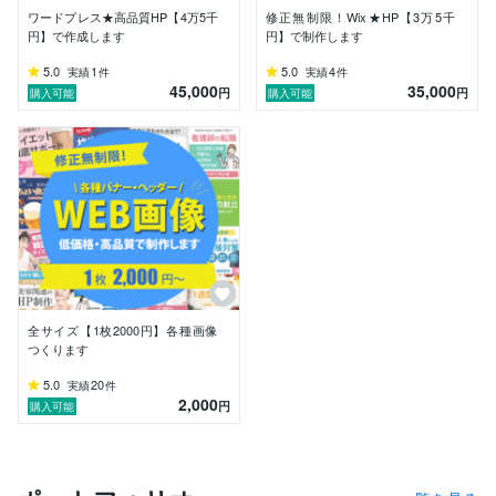
できるだけご要望にお応えできるようにしますので、ま
ワードプレス★高品質HP【4万5千
修正無制限！Wix★HP【3万5千
ずはお気軽にご相談ください♪

円】で作成します
円】で制作します
5.0
1
5.0
4
実績
件
実績
件
【サービス内容】

45,000
35,000
円
円
購入可能
購入可能
・バナー・サムネイル・ヘッダー作成

※SNS , ブログ , クラウドファンディング等 , ジャンル
を問わずに対応可能です。

・LP制作

・HP制作

【使用可能ツール】

・Photoshop

・HTML/CSS

・WordPress

・Wix
全サイズ【1枚2000円】各種画像
つくります
5.0
20
実績
件
2,000
円
購入可能