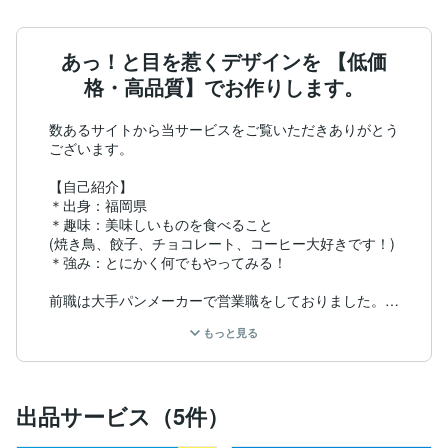
あっ！と目を惹くデザインを 【低価
格・高品質】でお作りします。
数あるサイトから当サービスをご覧いただきありがとう
ございます。

【自己紹介】

＊出身：福岡県

＊趣味：美味しいものを食べること

(焼き鳥、餃子、チョコレート、コーヒー大好きです！)

＊強み：とにかく何でもやってみる！

前職は大手パンメーカーで営業職をしておりました。ス
ーパーのパンコーナーで自社のパンを多くのお客様の手
もっと見る
に取っていただけるよう、イベント企画や、売り場づく
りを行い、お客様目線に立ったご提案で取引先の売り上
げ向上に貢献しました。

出品サービス（5件）
またあるときは、コーヒーショップのスタッフとして来
店されたお客様との対話を大切にしながら、一人ひとり