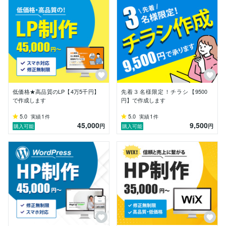
にあわせたオリジナルコーヒーの提案を行い、店舗の顧
客満足度の向上に貢献しました。

他にもレストランスタッフとして、お客様にワクワクし
てお料理を待っていただけるようイラストを加えた手書
きのオリジナルメニューを作成したり、イタリアンジェ
ラート屋では、夜は仕事帰りに立ち寄るお客様が多いこ
とからクラフトビールの販売提案を自ら行い、売り上げ
向上に繋げました。

低価格★高品質のLP【4万5千円】
先着３名様限定！チラシ【9500
現在はwebデザイナーのお仕事をしながら、通信販売の
で作成します
円】で作成します
オペレーターとしてお客様の悩みや要望を何度もヒアリ
ングし、お客様に合わせたサービス提案を行っていま
5.0
1
5.0
1
実績
件
実績
件
45,000
9,500
す。

円
円
購入可能
購入可能
このように様々な仕事の経験を活かし、「お客様が求め
ているものは何か」を常に考え、クライアント様のご要
望にしっかりお応えし、見た人を惹きつけるデザインを
作成致します。

責任感をもって迅速・丁寧・柔軟な対応を心がけており
ます。

どうぞよろしくお願いいたします。
