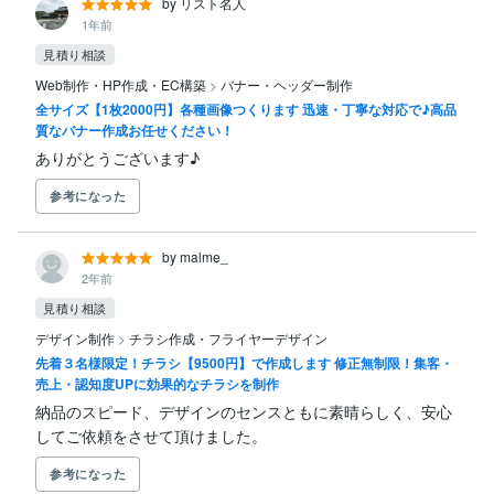
by リスト名人
1年前
見積り相談
Web制作・HP作成・EC構築
>
バナー・ヘッダー制作
全サイズ【1枚2000円】各種画像つくります 迅速・丁寧な対応で♪高品
質なバナー作成お任せください！
ありがとうございます♪
参考になった
by malme_
2年前
見積り相談
デザイン制作
>
チラシ作成・フライヤーデザイン
先着３名様限定！チラシ【9500円】で作成します 修正無制限！集客・
売上・認知度UPに効果的なチラシを制作
納品のスピード、デザインのセンスともに素晴らしく、安心
してご依頼をさせて頂けました。
参考になった