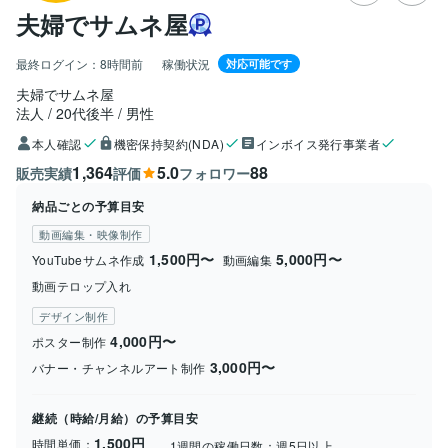
夫婦でサムネ屋
最終ログイン：
8時間前
稼働状況
対応可能です
夫婦でサムネ屋
法人
20代後半
男性
本人確認
機密保持契約(NDA)
インボイス発行事業者
1,364
5.0
88
販売実績
評価
フォロワー
納品ごとの予算目安
動画編集・映像制作
1,500円〜
5,000円〜
YouTubeサムネ作成
動画編集
動画テロップ入れ
デザイン制作
4,000円〜
ポスター制作
3,000円〜
バナー・チャンネルアート制作
継続（時給/月給）の予算目安
1,500円
時間単価：
1週間の稼働日数：
週5日以上