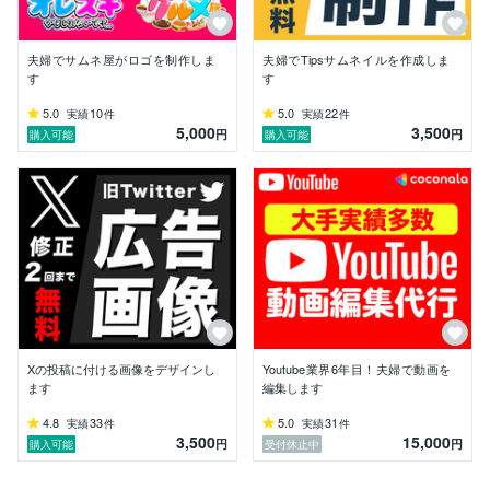
どうぞよろしくお願いいたします！
夫婦でサムネ屋がロゴを制作しま
夫婦でTipsサムネイルを作成しま
す
す
5.0
10
5.0
22
実績
件
実績
件
5,000
3,500
円
円
購入可能
購入可能
Xの投稿に付ける画像をデザインし
Youtube業界6年目！夫婦で動画を
ます
編集します
4.8
33
5.0
31
実績
件
実績
件
3,500
15,000
円
円
購入可能
受付休止中