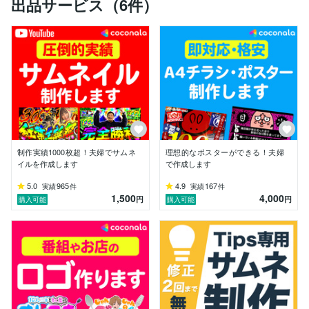
出品サービス（6件）
▼夫婦でサムネ屋に仕事を依頼するメリット

→ 以前夫婦で勤めていた会社では、撮影、ディレクシ
ョン、サムネ作成、動画編集を行っていたためYouTube
全般の知識があります。

→ 通常1人での作業を2人で行うので即納・多量に対応
可能です。

→ 1つの業務に対して話し合いながら進めていくので凝
り固まったデザインではなく柔軟性を持ったデザインに
対応可能です。

※守秘義務の都合上、記載できない実績もございます。

制作実績1000枚超！夫婦でサムネ
理想的なポスターができる！夫婦
個別にはお話しできるものもございますので、ご興味を
イルを作成します
で作成します
持っていただけましたらお気軽にご連絡ください

5.0
965
4.9
167
実績
件
実績
件
1,500
4,000
▼活動時間/連絡について

円
円
購入可能
購入可能
昼夜深夜特に関係なく業務を行っている為、思い立った
らいつでもご連絡いただければと思います

できる限り早い返信を心がけております

依頼者様の想像を超える納品をすることにやりがいを感
じています

ご興味を持ってただけましたら、メッセージでお気軽に
お声掛けください
