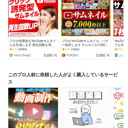
プロが効果的なYouTubeサムネイ
プロがYouTubeサムネイル・バナ
YouTu
ルを作成します 再生回数を増や
ー制作します サムネイル7,000枚
でも作り
す！クリックしたくなる！反応さ
以上制作のプロがデザイン
き可能！1
5.0
(3494)
5.0
(1262)
5.0
(74
せるデザイン
料」
3,000
3,000
nico2 design
YUKI901
ムラマ
円
円
このプロ人材に依頼した人がよく購入しているサービ
ス