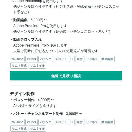
Adobe Photoshopを使用します

他ジャンル対応可能です（ビジネス系・Vtuber系・パチンコスロッ
ト系など）
・動画編集
5,000円〜
Adobe Premiere Proを使用します

他ジャンル対応可能です（結婚式・パチンコスロット系など）
・動画テロップ入れ
Adobe Premiere Proを使用します

夫婦で同時に打ち込んでいくので短期返却が可能です
YouTube
Vtuber
パチンコ
スロット
IT
経営
ビジネス
動画編集
サムネ作成
サムネイル
無料で見積り相談
デザイン制作
・ポスター制作
4,000円〜
A4以外のサイズも承ります
・バナー・チャンネルアート制作
3,000円〜
YouTube
Vtuber
パチンコ
スロット
IT
経営
ビジネス
動画編集
サムネ作成
サムネイル