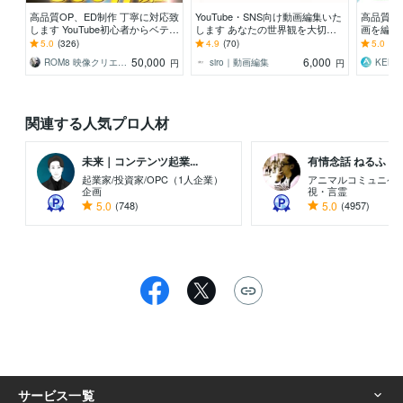
高品質OP、ED制作 丁寧に対応致
YouTube・SNS向け動画編集いた
高品質な
します YouTube初心者からベテラ
します あなたの世界観を大切に
画を編集
ンまで使える豊富なラインナップ
丁寧に編集します⟡.·
聴者を飽
5.0
(326)
4.9
(70)
5.0
(11
を制作し
50,000
6,000
ROM8 映像クリエイター
siro｜動画編集
円
円
関連する人気プロ人材
未来｜コンテンツ起業...
有情念話 ねるふ ..
起業家/投資家/OPC（1人企業）
アニマルコミュニケ
企画
視・言霊
5.0
(748)
5.0
(4957)