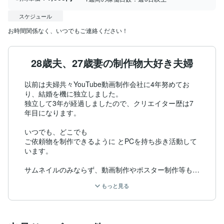
スケジュール
お時間関係なく、いつでもご連絡ください！
28歳夫、27歳妻の制作物大好き夫婦
以前は夫婦共々YouTube動画制作会社に4年努めてお
り、結婚を機に独立しました。

独立して3年が経過しましたので、クリエイター歴は7
年目になります。

いつでも、どこでも

ご依頼物を制作できるように とPCを持ち歩き活動して
います。

サムネイルのみならず、動画制作やポスター制作等も可
能です。

もっと見る
▼可能な業務

YouTube … 動画制作・テロップ入れ・サムネイル作成

Twitter … バナー作成・投稿用画像

その他 … ロゴ・アイコン・名刺・ポスター制作 など
