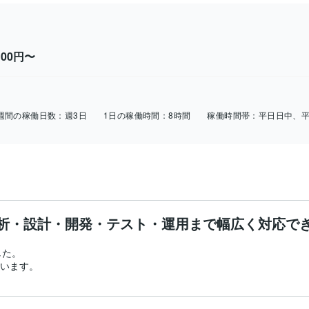
000円〜
週間の稼働日数：
週3日
1日の稼働時間：
8時間
稼働時間帯：
平日日中、
析・設計・開発・テスト・運用まで幅広く対応で
た。

ています。