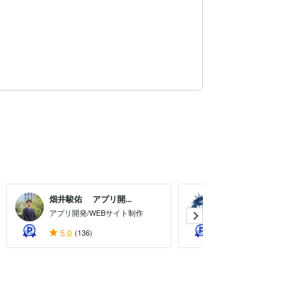
畑井駿佑 アプリ開...
ゲームスタジオRYU...
アプリ開発/WEBサイト制作
ゲーム・XR・AI 開発ス
5.0
(136)
4.9
(268)