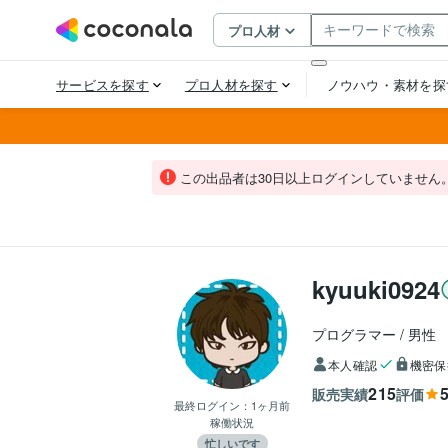
この出品者は30日以上ログインしていません
kyuuki0924
プログラマー
男性
本人確認
機密保
215
5
販売実績
評価
最終ログイン：
1ヶ月前
稼働状況
忙しいです