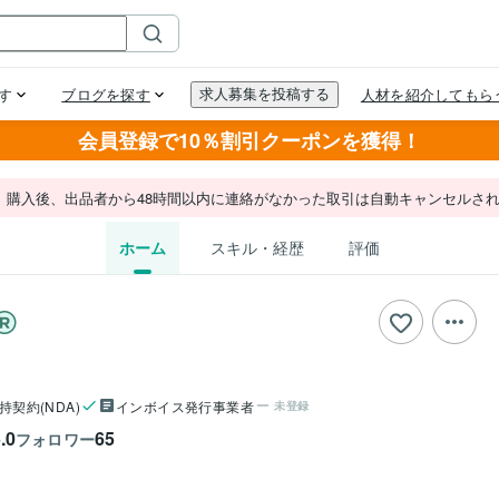
会員登録で10％割引クーポンを獲得！
。購入後、出品者から48時間以内に連絡がなかった取引は自動キャンセルさ
ホーム
スキル・経歴
評価
持契約(NDA)
インボイス発行事業者
未登録
.0
65
フォロワー