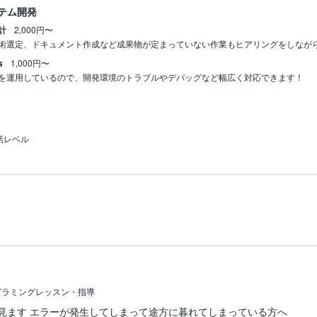
ステム開発
計
2,000円〜
術選定、ドキュメント作成など成果物が定まっていない作業もヒアリングをしなが
s
1,000円〜
を運用しているので、開発環境のトラブルやデバッグなど幅広く対応できます！
話レベル
グラミングレッスン・指導
緒に見ます エラーが発生してしまって途方に暮れてしまっている方へ