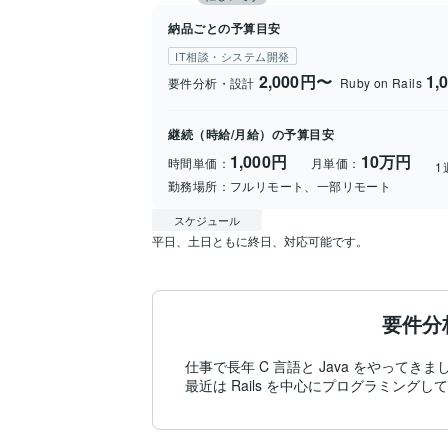
納品ごとの予算目安
IT相談・システム開発
2,000円〜
1,
要件分析・設計
Ruby on Rails
継続（時給/月給）の予算目安
1,000円
10万円
時間単価：
月単価：
1
勤務場所：
フルリモート、一部リモート
スケジュール
平日、土日ともに終日、対応可能です。
要件分
仕事で長年 C 言語と Java をやってきまし
最近は Rails を中心にプログラミングし