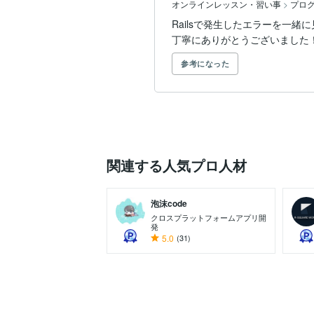
オンラインレッスン・習い事
>
プロ
Railsで発生したエラーを一
丁寧にありがとうございました
参考になった
関連する人気プロ人材
泡沫code
クロスプラットフォームアプリ開
発
5.0
(31)