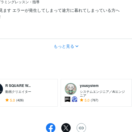
グラミングレッスン・指導
緒に見ます エラーが発生してしまって途方に暮れてしまっている方へ
！
もっと見る
R SQUARE W...
yousystem
動画クリエイター
システムエンジニア／AIエンジ
ニア
5.0
(426)
5.0
(767)