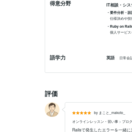
得意分野
IT相談・シ
・要件分析・設
仕様決めや技
・Ruby on Rail
個人サービス
語学力
英語
日常会
評価
by まこと_makoto_
オンラインレッスン・習い事
>
プロ
Railsで発生したエラーを一