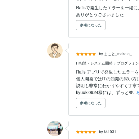
Railsで発生したエラーを一
ありがとうございました！
参考になった
by まこと_makoto_
IT相談・システム開発
>
プログラミン
Rails アプリで発生したエラーを解決
個人開発ではITの知識の深い方
説明も非常にわかりやすく丁寧
kyuuki0924様には、ずっと並...
参考になった
by kk1031