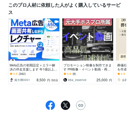
このプロ人材に依頼した人がよく購入しているサービ
ス
Meta広告の初期設定＋エラー解
プロモーション映像を制作できま
葬儀社品
決の伴走支援します 年1億以上運
す PR映像・イベント動画・商品
を作成し
用する現役代理店オーナーがなん
やサービス紹介など多ジャンル
枚まで追
4.9
(382)
4.8
(8)
4.9
(73
でも相談乗ります
応
8,500
25,000
南大輝0001
bba_essence
会葬礼
円
/30分
円