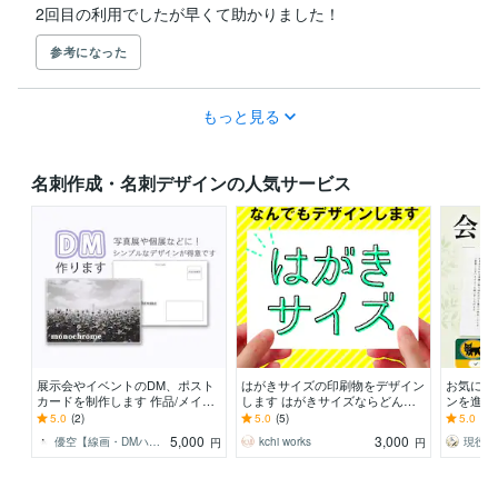
2回目の利用でしたが早くて助かりました！
参考になった
もっと見る
名刺作成・名刺デザインの人気サービス
展示会やイベントのDM、ポスト
はがきサイズの印刷物をデザイン
お気に入
カードを制作します 作品/メイン
します はがきサイズならどんな
ンを進呈
ビジュアルを使用して、印象に残
内容でもOK！丁寧に対応いたし
配送方法
5.0
(2)
5.0
(5)
5.0
(2)
るDMに！
ます。
寧にお作
5,000
3,000
優空【線画・DMハガキ作成】
kchi works
円
円