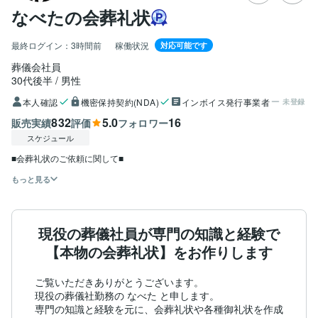
なべたの会葬礼状
最終ログイン：
3時間前
稼働状況
対応可能です
葬儀会社員
30代後半
男性
本人確認
機密保持契約(NDA)
インボイス発行事業者
未登録
832
5.0
16
販売実績
評価
フォロワー
スケジュール
■会葬礼状のご依頼に関して■
もっと見る
現役の葬儀社員が専門の知識と経験で
【本物の会葬礼状】をお作りします
ご覧いただきありがとうございます。

現役の葬儀社勤務の なべた と申します。

専門の知識と経験を元に、会葬礼状や各種御礼状を作成