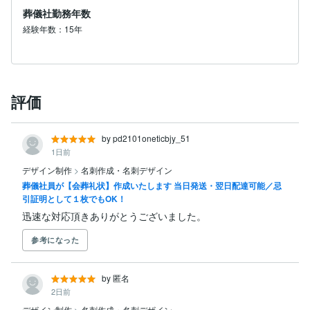
葬儀社勤務年数
経験年数：15年
評価
by pd2101oneticbjy_51
1日前
デザイン制作
>
名刺作成・名刺デザイン
葬儀社員が【会葬礼状】作成いたします 当日発送・翌日配達可能／忌
引証明として１枚でもOK！
迅速な対応頂きありがとうございました。
参考になった
by 匿名
2日前
デザイン制作
>
名刺作成・名刺デザイン