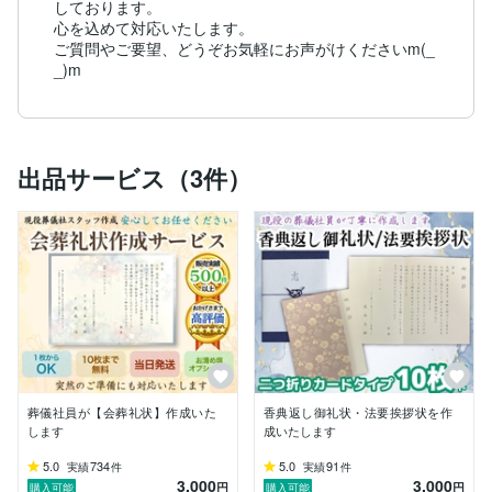
しております。

心を込めて対応いたします。

ご質問やご要望、どうぞお気軽にお声がけくださいm(_ 
_)m
出品サービス（3件）
葬儀社員が【会葬礼状】作成いた
香典返し御礼状・法要挨拶状を作
します
成いたします
5.0
734
5.0
91
実績
件
実績
件
3,000
3,000
円
円
購入可能
購入可能