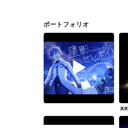
・Logic Pro X

・VOCALOID4（巡音ルカ）

・VOCALOID3（KAITO/Megpoid/VY2）

・VOCALOID SUPER PACK（初音ミク/
ポートフォリオ
・MuseScore 4

・Integra 7

・Melodyne 5

・iZotope Ozone9　ほか

▼中の人

・小学生からピアノ教室に通うも演奏に向
・小学校〜高校まで合唱部に所属。全国大
・音楽系の大学で作曲を専攻し卒業済。

・社会人経験あり（音響機器販売会社員、
・10年以上にわたりボーカロイドを使用
▼ご依頼／連絡について

ご連絡には、遅くとも2営業日以内にお返
ご依頼においては、まずは見積りをご提示
ご興味を持っていただけましたら、メッセ
真
どうぞよろしくお願いいたします！