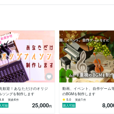
ーボードからのライン出力にて可能）

可能）

の読み書き

に関わるもの

に関わるもの

先歓迎！あなただけのオリジ
動画、イベント、自作ゲーム
ルソングを制作します
のBGMを制作します
4
1
4.8
5.0
実績
件
実績
件
25,000
8,00
入可能
購入可能
円