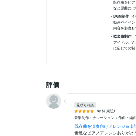
既存曲をピア
など原曲には
・BGM制作
4
動画やイベン
内容を邪魔せ
・歌楽曲制作
アイドル、V
に応じての制
評価
見積り相談
by 林 康弘1
音楽制作・ナレーション
>
作曲・編
既存曲を演奏向けアレンジ＆楽
素敵なピアノアレンジありがとう