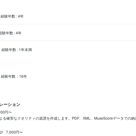
経験年数
:
4年
経験年数
:
4年
経験年数
:
1年未満
経験年数：16年
レーション
000円〜
よる確実なクオリティの楽譜を作成します。PDF、XML、MuseScoreデータで
ジ
7,000円〜