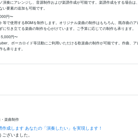
ノ演奏にアレンジし、音源制作および楽譜作成が可能です。楽譜作成をする場合は
ない要素の追加も可能です。
,000円〜
ト等で使用するBGMを制作します。オリジナル楽曲の制作はもちろん、既存曲のア
ずに引き立てる楽曲の制作を心がけています。ご予算に応じての制作も承ります。
15,000円〜
Tuber、ボーカロイド等活動にご利用いただける歌楽曲の制作が可能です。作曲、
作も承ります。
曲・楽曲制作
譜作成します あなたの「演奏したい」を実現します！
ございました。
