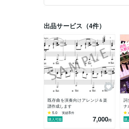
・耳コピ楽譜作成（五線譜・コード譜）

・耳コピ音源作成

・楽譜清書PDFデータ作成

・音楽に関すること等ご相談対応

出品サービス（4件）
▼できないこと

・各種楽器の演奏録音（ピアノ演奏のみキ
・ボーカルの録音（簡易的な女声仮歌のみ
・タブ譜ほか和楽器の楽譜など特殊な楽譜
・生成AIを使用した楽曲の制作およびそれ
・既存曲の利用許諾申請の代行

・既存曲の音源を直接使用するなど原盤権
▼得意な楽器・音楽ジャンル

・ピアノ

・ストリングス

・オーケストラ

・バラード

既存曲を演奏向けアレンジ＆楽
詞
・爽やか系Pops、ハウス

譜作成します
ナ
・和風

8
5.0
実績
件
・合唱

7,000
購入可能
購
円
▼使用可能ソフト・機器等
