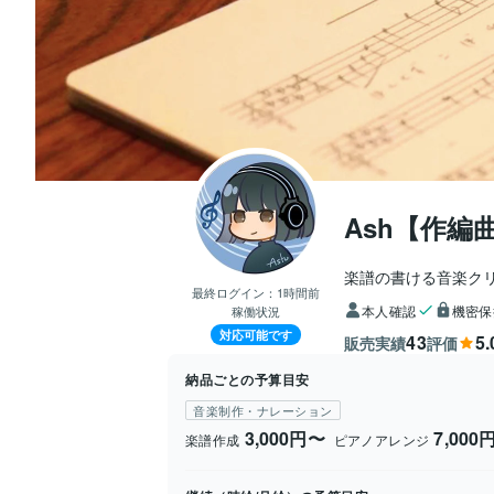
Ash【作編
楽譜の書ける音楽ク
最終ログイン：
1時間前
本人確認
機密保
稼働状況
対応可能です
43
5.
販売実績
評価
納品ごとの予算目安
音楽制作・ナレーション
3,000円〜
7,000
楽譜作成
ピアノアレンジ