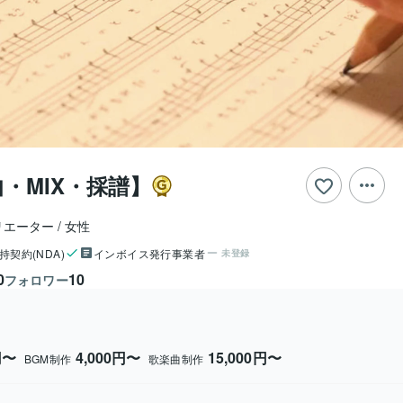
曲・MIX・採譜】
リエーター
女性
持契約(NDA)
インボイス発行事業者
未登録
0
10
フォロワー
円〜
4,000円〜
15,000円〜
BGM制作
歌楽曲制作