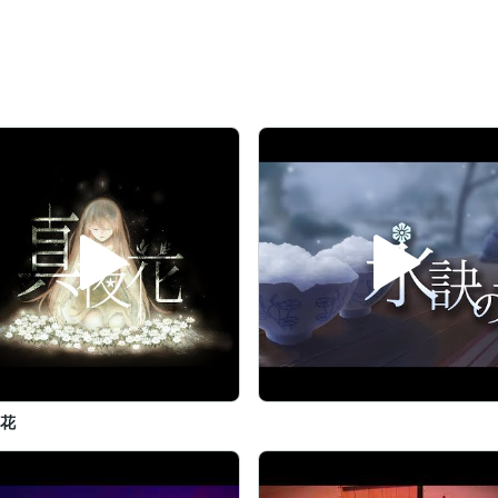
鏡音リン・レン/巡音ルカ/KAITO/MEIKO）

かず、高学年頃からソルフェージュと作曲を開始。

会出場を経験。合唱曲大好き。

官公庁窓口相談員など）

した楽曲を公開しており、カラオケ配信・ストア配信楽曲あり。

事させていただきます（稼働日はスケジュールをご確認ください）

いたします。案件の難易度によって可能な限りお安く受けさせていただ
ージでお気軽にお声がけください。

夜花