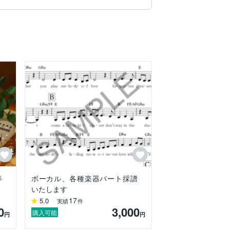
等
ボーカル、各種楽器パート採譜
いたします
17
5.0
実績
件
0
3,000
購入可能
円
円