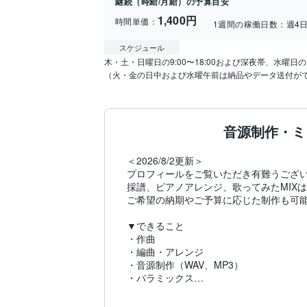
継続（時給/月給）の予算目安
1,400円
時間単価：
1週間の稼働日数：
週4
スケジュール
木・土・日曜日の9:00〜18:00および深夜帯、水曜日の16
（火・金の日中および水曜午前は納品やデータ送付が
音源制作・ミ
＜2026/8/2更新＞

プロフィールをご覧いただき有難うござい
採譜、ピアノアレンジ、歌ってみたMIXは
ご希望の納期やご予算に応じた制作も可能
▼できること

・作曲

・編曲・アレンジ

・音源制作（WAV、MP3）

・パラミックス

・ボーカルミックス（ピッチ・タイミング
・マスタリング（単曲のみ）
