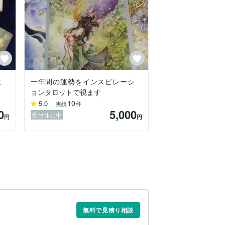
ま
一年間の運勢をインスピレーシ
ョンタロットで視ます
10
5.0
実績
件
0
5,000
受付休止中
円
円
無料で見積り相談