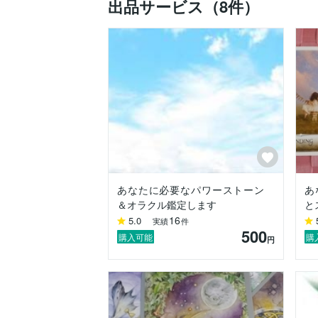
出品サービス（8件）
あなたに必要なパワーストーン
あ
＆オラクル鑑定します
と
16
5.0
実績
件
500
購入可能
購
円