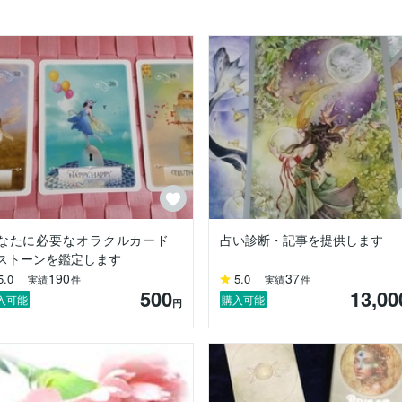
なたに必要なオラクルカード
占い診断・記事を提供します
ストーンを鑑定します
190
37
5.0
5.0
実績
件
実績
件
500
13,00
入可能
購入可能
円