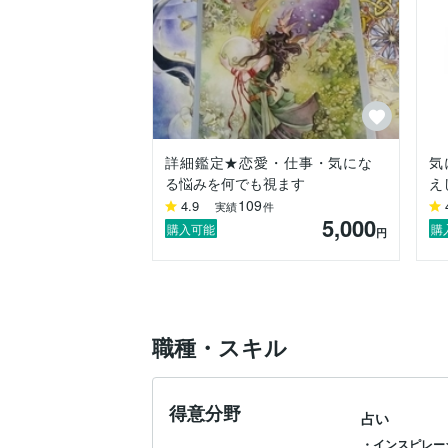
詳細鑑定★恋愛・仕事・気にな
気
る悩みを何でも視ます
え
109
4.9
実績
件
5,000
購入可能
購
円
職種・スキル
得意分野
占い
・インスピレー