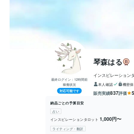
琴森はる
インスピレーション
最終ログイン：
12時間前
本人確認
機密保
稼働状況
対応可能です
837
5
販売実績
評価
納品ごとの予算目安
占い
1,000円〜
インスピレーションタロット
ライティング・翻訳