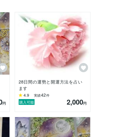
28日間の運勢と開運方法を占い
ます
42
4.9
実績
件
0
2,000
購入可能
円
円