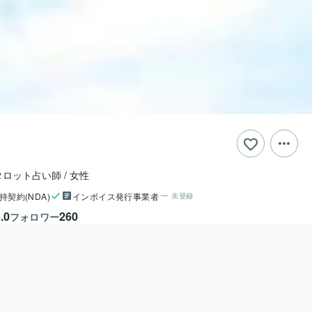
タロット占い師
女性
持契約(NDA)
インボイス発行事業者
未登録
.0
260
フォロワー