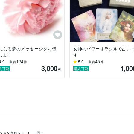
になる夢のメッセージをお伝
女神のパワーオラクルで占い
します
す
124
45
4.9
5.0
実績
件
実績
件
3,000
1,00
入可能
購入可能
円
ションタロット
1,000円〜