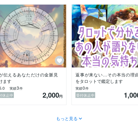
が伝えるあなただけの金脈見
返事が来ない…その本当の理
す。

けます
をタロットで鑑定します


3
0
5.0
ょう。

実績
件
実績
件
2,000
1,00
付休止中
受付休止中
円
もっと見る