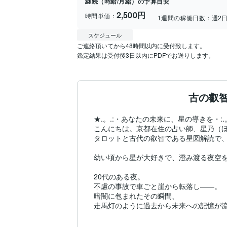
継続（時給/月給）の予算目安
2,500円
時間単価：
1週間の稼働日数：
週2
スケジュール
ご連絡頂いてから48時間以内に受付致します。

鑑定結果は受付後3日以内にPDFでお送りします。
古の叡
★.。.:・あなたの未来に、星の導きを・:.。
こんにちは。京都在住の占い師、星乃（ほ
タロットと古代の叡智である星図解読で、
幼い頃から星が大好きで、澄み渡る夜空を
20代のある夜。

不慮の事故で車ごと崖から転落し――。

暗闇に包まれたその瞬間、

走馬灯のように過去から未来への記憶が流
九死に一生を得たのですが、
