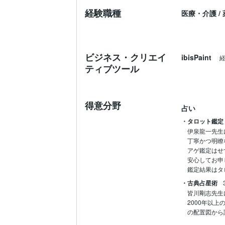
経験職種
医療・介護
/
ビジネス・クリエイ
ibisPaint
ティブツール
得意分野
占い
・タロット鑑定
伊泉龍一先生
丁寧かつ明瞭
アゲ鑑定はせ
安心してお申
鑑定結果はタ
・古典占星術
皆川剛志先生
2000年以
の配置図から