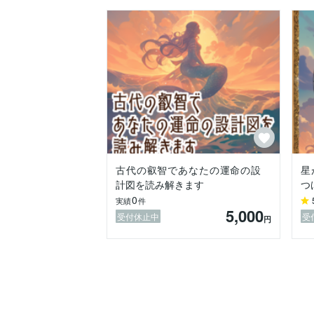
明確な方向性を手にする体験を、

あなたに届けたい──

それが私、星乃の願いです。

✼••┈┈┈┈┈┈┈┈┈┈┈••✼

最後に、あなたへのメッセージ

もしいま、心の中にモヤがあるなら、

その霧が晴れる“きっかけ”を、

ぜひこの手で受け取ってください。

星とカードが導くあなたの未来は、

必ず、新たな光に満ちています。

迷わなくて大丈夫。

古代の叡智であなたの運命の設
星
星とタロット、そして私はあなたを支えま
計図を読み解きます
つ
まずは、この一歩を踏み出してください。
0
あなたの人生に、共に光を紡いでいきまし
実績
件
5,000
受付休止中
受
円
――星乃より。