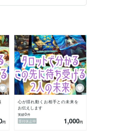
。

越
心が揺れ動くお相手との未来を
お伝えします
0
実績
件
0
1,000
受付休止中
円
円