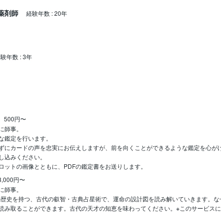
薬剤師
経験年数
:
20年
経験年数
:
3年
500円〜
に師事。

な鑑定を行います。

ずにカードの声を忠実にお伝えしますが、前を向くことができるような鑑定を心がけ
し込みください。

ロットの画像とともに、PDFの鑑定書をお送りします。
3,000円〜
に師事。

上の歴史を持つ、古代の叡智・古典占星術で、運命の設計図を読み解いていきます。
読み取ることができます。古代の天才の知恵を味わってください。※このサービス