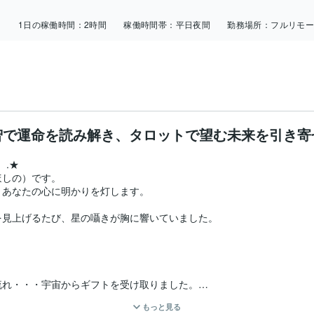
日
1日の稼働時間：
2時間
稼働時間帯：
平日夜間
勤務場所：
フルリモ
智で運命を読み解き、タロットで望む未来を引き寄
.★

しの）です。

あなたの心に明かりを灯します。

見上げるたび、星の囁きが胸に響いていました。

れ・・・宇宙からギフトを受け取りました。

もっと見る