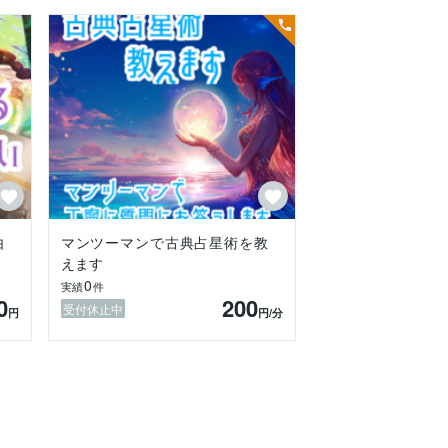
由
マンツーマンで古典占星術を教
えます
0
実績
件
0
200
受付休止中
円
円
/分