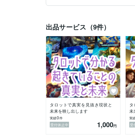
その体験を境に、私の第六感は突如として
ここで終わるのかも知れないという考えが
以来、導かれるように高名な師に出会い、
そして今、私はタロットと星の言葉を伝え
出品サービス（9件）
みなさまが幸せになるお役に立てますよう
✼••┈┈┈┈┈┈┈┈┈┈┈••✼

タロットカードと星図が紡ぐのは、

過去と未来の交差点に光を差す道しるべ。
曖昧な心の迷いや不安を、

ひとつひとつ解きほぐしながら、

“本当に進むべき道”を共に見つけます。

得意なリーディングテーマ：

★恋愛の迷い・復縁・未来の愛情

★生まれてきた意味・宿命

★才能や金運、対人運など生まれもったギ
タロットで真実を見抜き現状と
タ
★ 仕事・天職・転職のタイミング

未来を映し出します
未
★ 人間関係の緊張と調和の回復

0
実績
件
実
★今必要な宇宙からのアドバイス

1,000
受付休止中
受
円
静かで深い安心と、
