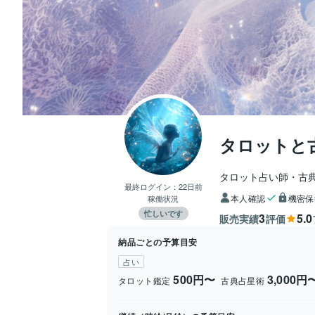
タロットと古
タロット占い師・古
最終ログイン：
22日前
本人確認
機密保
稼働状況
忙しいです
3
5.0
販売実績
評価
納品ごとの予算目安
占い
500円〜
3,000円
タロット鑑定
古典占星術