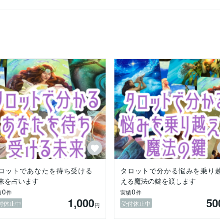
覚醒。

浮かんだ時に、“見えない世界”への道が開いたのを感じました。

流れのまま師事することとなり、タロットと星の声を聞き続けています
るために、ここにいます。

に。



フト

ロットであなたを待ち受ける
タロットで分かる悩みを乗り
来を占います
える魔法の鍵を渡します
0
0
績
件
実績
件
1,000
50
付休止中
受付休止中
円