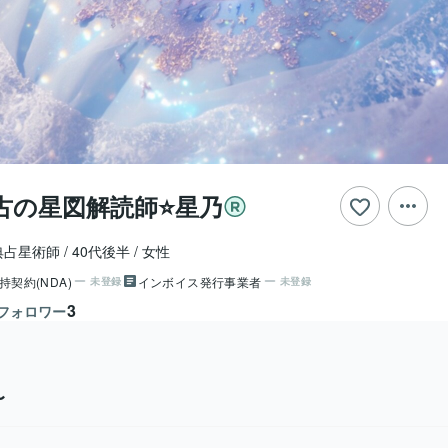
の星図解読師⭐️星乃
典占星術師
40代後半
女性
持契約(NDA)
インボイス発行事業者
未登録
未登録
3
フォロワー
〜