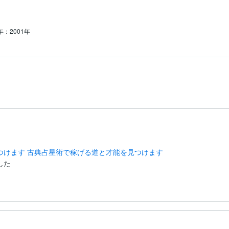
年：2001年
つけます 古典占星術で稼げる道と才能を見つけます
した