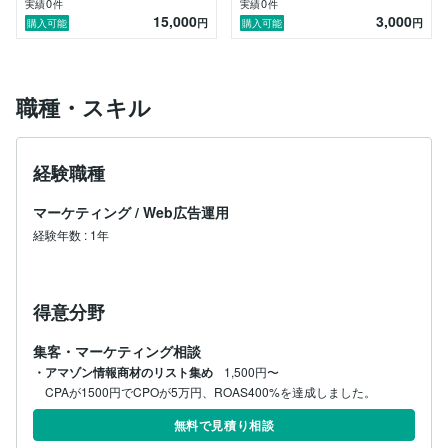
0
0
実績
件
実績
件
・改善：広告結果に基づいた改善案の提示と実施

15,000
3,000
円
円
購入可能
購入可能
ー最適なターゲットへの提案/修正

ー最適な広告クリエイティブへの提案/入稿（場合によ
っては作成も対応可）

職種・スキル
■案件に関する質問や対応期間

・基本的には広告アカウントは用意していただきます。

・フルリモートでの対応です。（基本はチャット対応／
必要性の高さによってビジオ通話も可／チャットへの返
経験職種
答は1日以内、各種設定依頼などは3日以内での対応予
定）

マーケティング
/
Web広告運用
■業務時間

経験年数
:
1年
週6日、3時間以上の業務が可能です。

ご不明点があればご連絡ください！
得意分野
集客・マーケティング相談
・アマゾン情報商材のリスト集め
1,500円〜
CPAが1500円でCPOが5万円、ROAS400%を達成しました。
無料で見積り相談