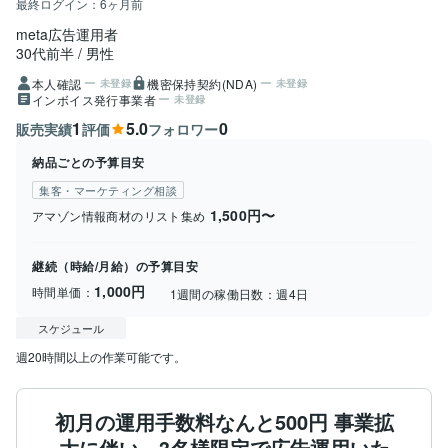
最終ログイン：
6ヶ月前
meta広告運用者
30代前半
男性
本人確認
機密保持契約(NDA)
未登録
未登録
インボイス発行事業者
未登録
1
5.0
0
販売実績
評価
フォロワー
納品ごとの予算目安
集客・マーケティング相談
1,500円〜
アマゾン情報商材のリスト集め
継続（時給/月給）の予算目安
1,000円
時間単価：
1週間の稼働日数：
週4日
スケジュール
週20時間以上の作業可能です。
初月の運用手数料なんと500円 事業拡
大に伴い、3名様限定で広告運用いた