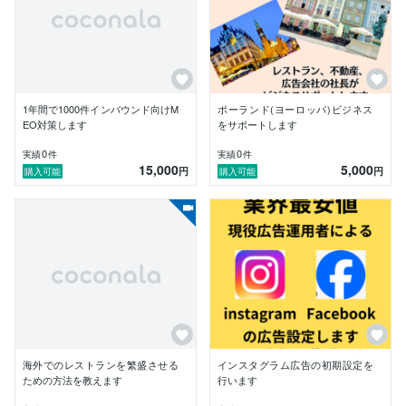
・アマゾン物販スクールの広告運用(リスト単価1500円)

・パーソナルジムの集客(リスト単価5000円)

・売れるデザインなど

・ポーランドでレストランのためのアプリ導入(300円)

■契約金額について

・基本的には広告アカウントをご用意いただき、手数料
1年間で1000件インバウンド向けM
ポーランド(ヨーロッパ)ビジネス
のみの請求という形式を予定しています。（要ご相談）

EO対策します
をサポートします
・運用手数料は初月500円(デザイン費用などは頂戴し
ます。)

0
0
実績
件
実績
件
15,000
5,000
円
円
購入可能
購入可能
■業務範囲

・聞き取り(主に誰に、どこで、何を、あなたのビジネ
スの思いなど)

・設計:広告目標に沿ったプランニング（キャンペーン
設計）

ー適切なターゲットへの広告配信設定

ー適切な広告クリエイティブの入稿

ー予算や配信先などのコントロール設定

・管理：広告結果のレポート

ー目標に対しての成果状況の把握

海外でのレストランを繁盛させる
インスタグラム広告の初期設定を
ー施策（打ち手）に対するフィードバック

ための方法を教えます
行います