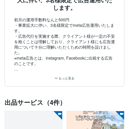
します。
初月の運用手数料なんと500円

・事業拡大に伴い、3名様限定でmeta広告運用いたしま
す。

・広告代行を実施する際、クライアント様が一定の不安
を抱くことは理解しており、クライアント様にも広告運
用について十分に理解いただくための時間を設けまし
た。

※meta広告とは、instagram, Facebookに出稿する広告
のことです。

広告は運用次第でちゃんと成果が出ます。集客でお困り
もっと見る
の方はお気軽にご相談ください。

「新規集客したいけど、どうしたらいいの?」

「広告代理店にお願いしたけど、成果が悪いorもっとよ
くしたい」

出品サービス（4件）
「そもそも何をしたらいいかがわからない」そこのあな
た!!

お悩みの方はお気軽にご相談ください。

■過去の実績
