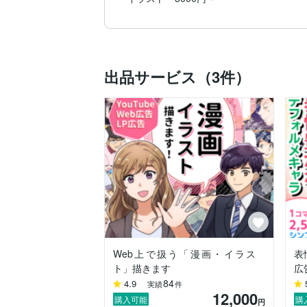
出品サービス（3件）
Web上で扱う「漫画・イラス
表
ト」描きます
広
84
4.9
実績
件
12,000
購入可能
購
円