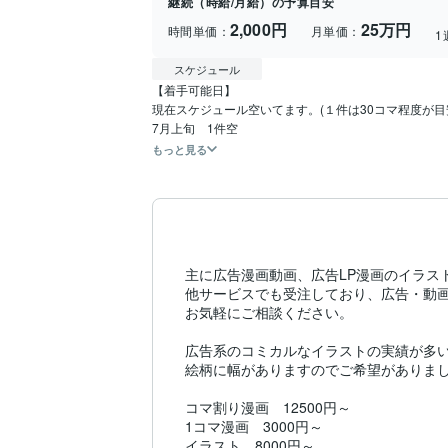
継続（時給/月給）の予算目安
2,000円
25万円
時間単価：
月単価：
1
スケジュール
【着手可能日】

現在スケジュール空いてます。(１件は30コマ程度が目安
7月上旬　1件空
もっと見る
主に広告漫画動画、広告LP漫画のイラス
他サービスでも受注しており、広告・動画
お気軽にご相談ください。

広告系のコミカルなイラストの実績が多い
絵柄に幅がありますのでご希望がありまし
コマ割り漫画　12500円～

1コマ漫画　3000円～

イラスト　8000円～