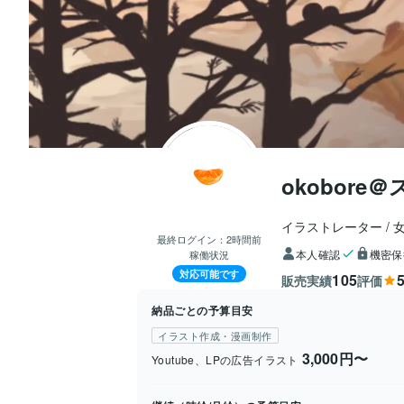
okobor
イラストレーター
最終ログイン：
2時間前
本人確認
機密保
稼働状況
対応可能です
105
5
販売実績
評価
納品ごとの予算目安
イラスト作成・漫画制作
3,000円〜
Youtube、LPの広告イラスト