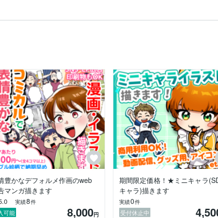
情豊かなデフォルメ作画のweb
期間限定価格！★ミニキャラ(S
告マンガ描きます
キャラ)描きます
8
0
5.0
実績
件
実績
件
8,000
4,50
入可能
受付休止中
円