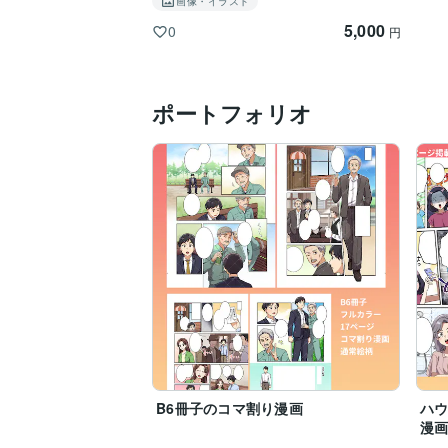
画像・イラスト
5,000
0
円
ポートフォリオ
B6冊子のコマ割り漫画
ハ
漫