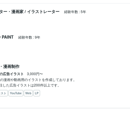
ター・漫画家
/
イラストレーター
経験年数
:
5年
 PAINT
経験年数
:
9年
・漫画制作
LPの広告イラスト
3,000円〜
用の漫画や動画用のイラストを作成しております。

注した広告イラストは200件以上です。
ラスト
YouTube
Web
LP