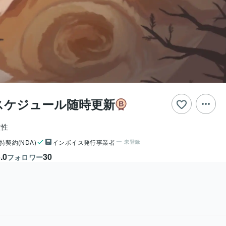
e＠スケジュール随時更新
女性
持契約(NDA)
インボイス発行事業者
未登録
.0
30
フォロワー