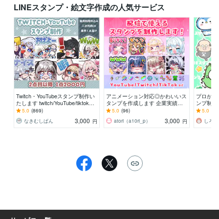
LINEスタンプ・絵文字作成の人気サービス
Twitch・YouTubeスタンプ制作い
アニメーション対応◎かわいいス
プロが制
たします twitch/YouTube/tiktok配
タンプを作成します 企業実績多
ンプ制作し
信用スタンプ制作
数有！YouTube・Twitch・TikTok
e、Twi
5.0
(869)
5.0
(96)
5.0
(32
☆
☆
3,000
3,000
なきむしぱん
atori（a10ri_p）
しろく
円
円