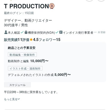
T PRODUCTION
最終ログイン：
15日前
デザイナー、動画クリエイター
30代後半
男性
本人確認
機密保持契約(NDA)
インボイス発行事業者
未登録
11
4.5
15
販売実績
評価
フォロワー
納品ごとの予算目安
動画編集・映像制作
10,000円〜
動画制作と編集
イラスト作成・漫画制作
5,000円〜
デフォルメされたイラストの作成
スケジュール
平日22時～3時頃に実作業をしています。
もっと見る