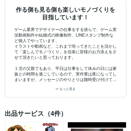
作る側も見る側も楽しいモノづくりを
目指しています！
ゲーム業界でデザイナーの仕事をする傍らで、ゲーム実
況動画制作や結婚式の映像制作、LINEスタンプ制作な
ど個人でやっています。

イラストや動画など、これまで培ってきたことを活かし
て「楽しんでモノづくり」を信条に皆様のお力添えをさ
せて頂きたいと思っております。

１児の父親でもあり、平日は仕事をして休みの日には家
族との時間を過ごしているので、実作業は夜になってし
まいますが、メッセージのやりとりは随時受け付けてい
ますので、お気軽にご相談ください。

もっと見る
【かんたんな経歴】

専門学校卒業後１年半ほどフリーターをして、ゲーム会
社のイラストレーターとして就職。

出品サービス（4件）
以降はデザイナーとしてゲーム会社を何社か経験し、現
在もゲーム業界で仕事をしています。

【制作経験】
