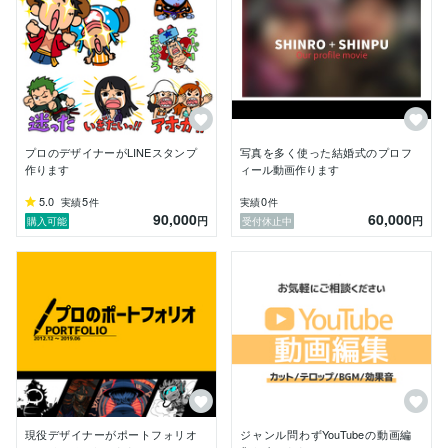
・キャラクターデザイン及びイラスト

・モンスターデザイン及びイラスト

・アイテムや武器などのデザイン及びイラスト

・２Dゲーム用のアニメーション

・ロゴなどのデザイン

・LINEスタンプの企画・制作

・ゲーム実況動画（撮影と編集）

・結婚式用の動画制作

プロのデザイナーがLINEスタンプ
写真を多く使った結婚式のプロフ
　　オープニング動画は描いた絵を動かしたり、映画の
作ります
ィール動画作ります
予告編風のものも

　　プロフィール動画は写真を使ったもの
5.0
5
0
実績
件
実績
件
90,000
60,000
円
円
購入可能
受付休止中
現役デザイナーがポートフォリオ
ジャンル問わずYouTubeの動画編