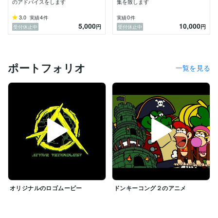
のアドバイスをします
集を致します
3.0
4
0
実績
件
実績
件
5,000
10,000
円
円
受付休止中
受付休止中
ポートフォリオ
一覧を見る
オリジナルのロゴムービー
ドンキーコング２のアニメ